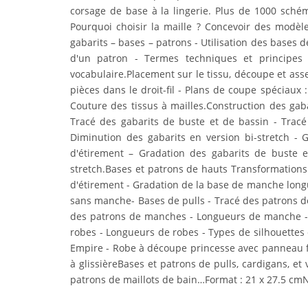
corsage de base à la lingerie. Plus de 1000 sché
Pourquoi choisir la maille ? Concevoir des modèl
gabarits – bases – patrons - Utilisation des bases 
d'un patron - Termes techniques et principes
vocabulaire.Placement sur le tissu, découpe et ass
pièces dans le droit-fil - Plans de coupe spéciaux
Couture des tissus à mailles.Construction des gab
Tracé des gabarits de buste et de bassin - Tracé
Diminution des gabarits en version bi-stretch - 
d'étirement – Gradation des gabarits de buste en
stretch.Bases et patrons de hauts Transformation
d'étirement - Gradation de la base de manche longu
sans manche- Bases de pulls - Tracé des patrons de
des patrons de manches - Longueurs de manche - S
robes - Longueurs de robes - Types de silhouettes 
Empire - Robe à découpe princesse avec panneau f
à glissièreBases et patrons de pulls, cardigans, 
patrons de maillots de bain…Format : 21 x 27.5 cmN