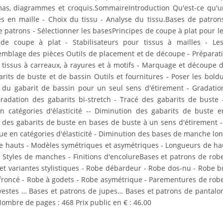
mas, diagrammes et croquis.
Sommaire
Introduction Qu'est-ce qu'un
es en maille - Choix du tissu - Analyse du tissu.Bases de patron
de patrons - Sélectionner les basesPrincipes de coupe à plat pour le
 de coupe à plat - Stabilisateurs pour tissus à mailles - L
emblage des pièces Outils de placement et de découpe - Préparation
 : tissus à carreaux, à rayures et à motifs - Marquage et découpe
arits de buste et de bassin Outils et fournitures - Poser les bol
 du gabarit de bassin pour un seul sens d'étirement - Gradation 
Gradation des gabarits bi-stretch - Tracé des gabarits de bust
 catégories d'élasticité -- Diminution des gabarits de buste en
s des gabarits de buste en bases de buste à un sens d'étirement 
e en catégories d'élasticité - Diminution des bases de manche lon
 hauts - Modèles symétriques et asymétriques - Longueurs de haut
tyles de manches - Finitions d'encolureBases et patrons de robe
et variantes stylistiques - Robe débardeur - Robe dos-nu - Robe 
roncé - Robe à godets - Robe asymétrique - Parementures de rob
et vestes … Bases et patrons de jupes… Bases et patrons de panta
ombre de pages : 468 Prix public en € : 46.00