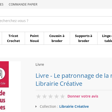
ES
COMMANDE PAPIER
Commande par référen
Tricot
Point
Coussin à
Supports à
Linge 
Crochet
Noué
broder
broder
tabl
Livre
Livre - Le patronnage de la m
Librairie Créative
0
Donner votre avis
Collection :
Librairie Créative