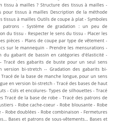
 tissu à mailles ? Structure des tissus à mailles -
s pour tissus à mailles Description de la méthode
s tissus à mailles Outils de coupe à plat - Symboles
es patrons - Système de gradation : un peu de
 du tissu - Respecter le sens du tissu - Placer les
 des pièces - Plans de coupe par type de vêtement -
ducs sur le mannequin - Prendre les mensurations -
du gabarit de bassin en catégories d'élasticité -
e – Tracé des gabarits de buste pour un seul sens
 version bi-stretch -- Gradation des gabarits bi-
- Tracé de la base de manche longue, pour un sens
gue en version bi-stretch - Tracé des bases de haut
s - Cols et encolures- Types de silhouettes - Tracé
s Tracé de la base de robe - Tracé des patrons de
bustiers - Robe cache-coeur - Robe blousante - Robe
e - Robe doublées - Robe combinaison - Fermetures
lons… Bases et patrons de sous-vêtements… Bases et