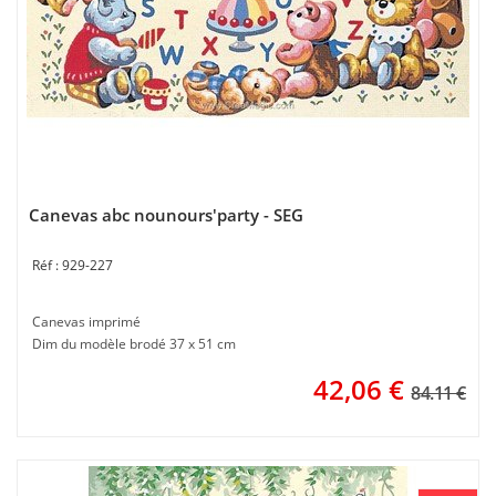
Canevas abc nounours'party - SEG
929-227
Canevas imprimé
Dim du modèle brodé 37 x 51 cm
42,06
€
84.11 €