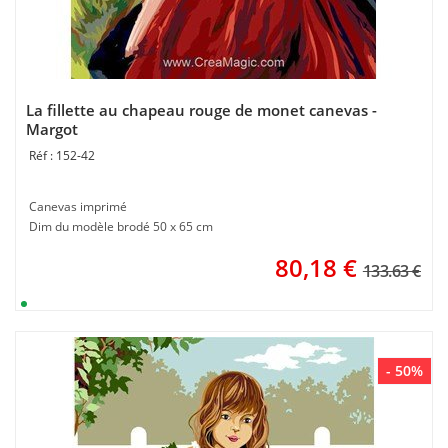
La fillette au chapeau rouge de monet canevas -
Margot
152-42
Canevas imprimé
Dim du modèle brodé 50 x 65 cm
80,18
€
133.63 €
- 50%