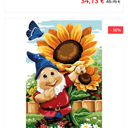
34,13
€
48.76 €
- 50%