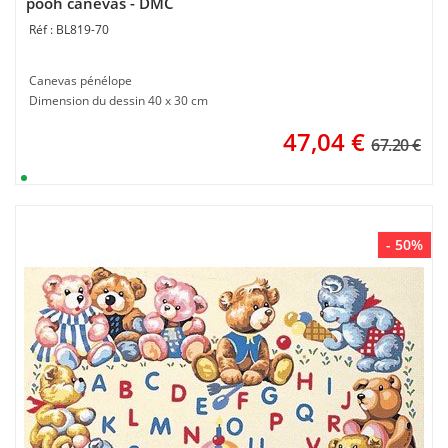
pooh canevas - DMC
BL819-70
Canevas pénélope
Dimension du dessin 40 x 30 cm
47,04
€
67.20 €
- 50%