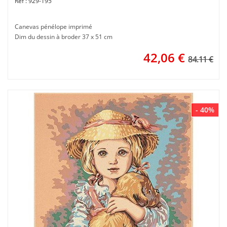
929-195
Canevas pénélope imprimé
Dim du dessin à broder 37 x 51 cm
42,06
€
84.11 €
- 40%