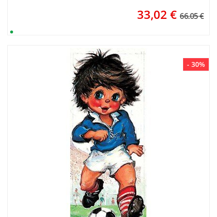
33,02
€
66.05 €
- 30%