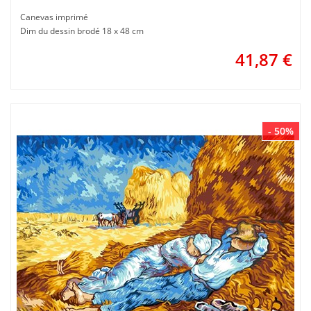
Canevas imprimé
Dim du dessin brodé 18 x 48 cm
41,87
€
- 50%