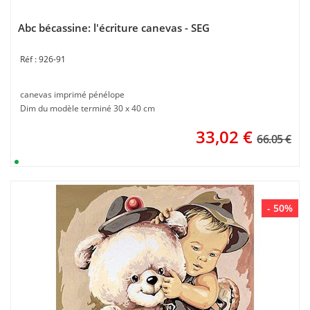
Abc bécassine: l'écriture canevas - SEG
926-91
canevas imprimé pénélope
Dim du modèle terminé 30 x 40 cm
33,02
€
66.05 €
- 50%