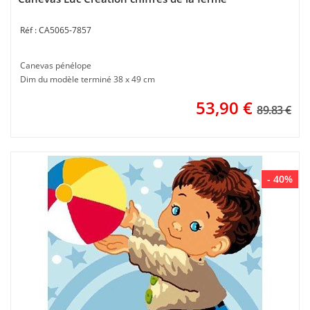
CA5065-7857
Canevas pénélope
Dim du modèle terminé 38 x 49 cm
53,90
€
89.83 €
- 40%