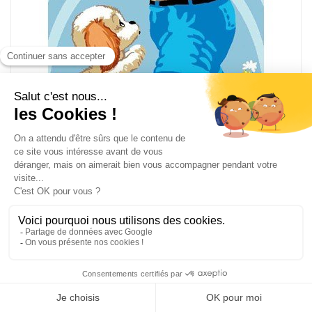
Attrapes le ballon canevas de Luc Création
CA5065-7884
Canevas imprimé
Dim du dessin à broder 38 x 49 cm
53,90
€
89.83 €