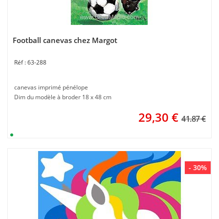
Football canevas chez Margot
63-288
canevas imprimé pénélope
Dim du modèle à broder 18 x 48 cm
29,30
€
41.87 €
- 30%