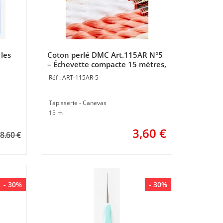
 les
Coton perlé DMC Art.115AR N°5
– Échevette compacte 15 mètres,
relief généreux
ART-115AR-5
Tapisserie - Canevas
15 m
3,60
€
8.60 €
- 30%
- 30%