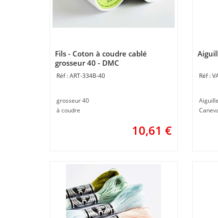
Fils - Coton à coudre cablé
Aiguil
grosseur 40 - DMC
ART-334B-40
V
grosseur 40
Aiguill
à coudre
Canev
10,61
€