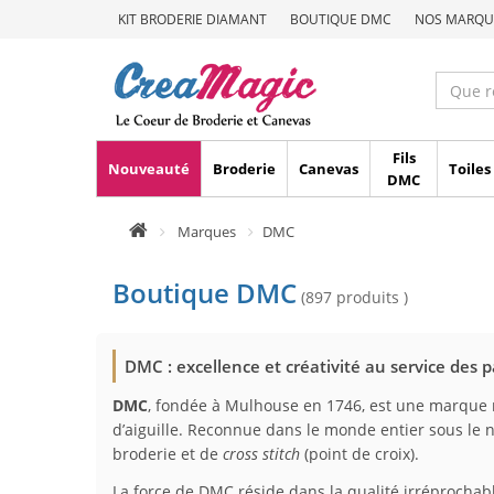
KIT BRODERIE DIAMANT
BOUTIQUE DMC
NOS MARQU
Fils
Nouveauté
Broderie
Canevas
Toiles
DMC
Marques
DMC
Boutique DMC
(897 produits )
DMC : excellence et créativité au service des
DMC
, fondée à Mulhouse en 1746, est une marque 
d’aiguille. Reconnue dans le monde entier sous le
broderie et de
cross stitch
(point de croix).
La force de DMC réside dans la qualité irréprochabl