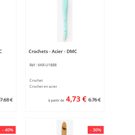
C
Crochets - Acier - DMC
VAR-U1888
Crochet
Crochet en acier
4,73
€
7.68 €
6.76 €
à partir de
- 40%
- 30%