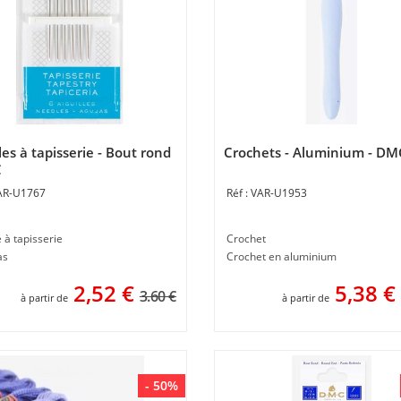
les à tapisserie - Bout rond
Crochets - Aluminium - DM
C
AR-U1767
VAR-U1953
e à tapisserie
Crochet
as
Crochet en aluminium
2,52
€
5,38
€
3.60 €
à partir de
à partir de
- 50%