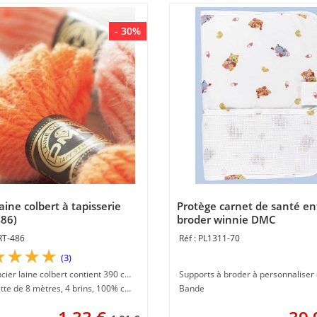
- 30%
aine colbert à tapisserie
Protège carnet de santé en
486)
broder winnie DMC
RT-486
PL1311-70
(3)
le nuancier laine colbert contient 390 coloris
échevette de 8 mètres, 4 brins, 100% coton pour canevas
Bande