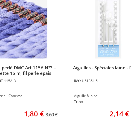
 perlé DMC Art.115A N°3 –
Aiguilles - Spéciales laine 
tte 15 m, fil perlé épais
RT-115A-3
U6135L-5
erie - Canevas
Aiguille à laine
Tricot
1,80
€
2,14
€
3.60 €