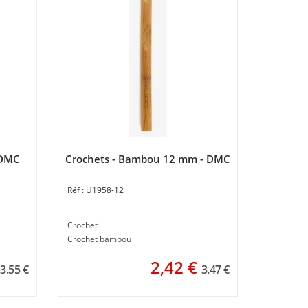
- DMC
Crochets - Bambou 12 mm - DMC
U1958-12
Crochet
Crochet bambou
2,42
€
3.55 €
3.47 €