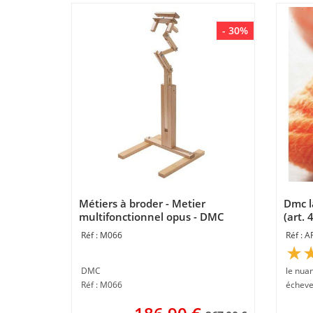
- 30%
Métiers à broder - Metier
Dmc l
multifonctionnel opus - DMC
(art. 
M066
A
DMC
Réf : M066