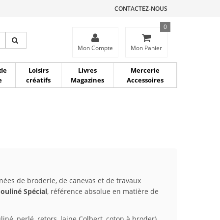
CONTACTEZ-NOUS
0
ce
Mon Compte
Mon Panier
de
Loisirs
Livres
Mercerie
e
créatifs
Magazines
Accessoires
ées de broderie, de canevas et de travaux
ouliné Spécial
, référence absolue en matière de
iné, perlé, retors, laine Colbert, coton à broder)