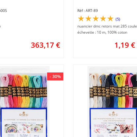
600S
ART-89
(5)
e
nuancier dmc retors mat 285 coul
échevette : 10 m, 100% coton
363,17
€
1,19
€
- 30%