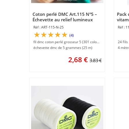
Coton perlé DMC Art.115 N°5 –
Pack d
Échevette au relief lumineux
vitam
ART-115-N-25
1
(4)
fil dmc coton perlé grosseur 5 (301 coloris)
24 Fils
échevette dmc de 5 grammes (25 m)
4 mètr
2,68
€
3.83 €