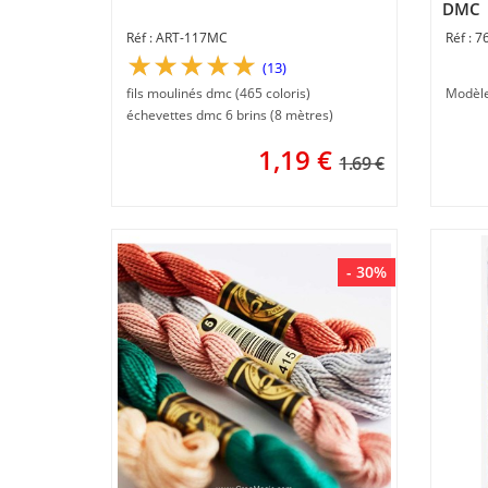
DMC
ART-117MC
7
(13)
fils moulinés dmc (465 coloris)
Modèl
échevettes dmc 6 brins (8 mètres)
1,19
€
1.69 €
- 30%