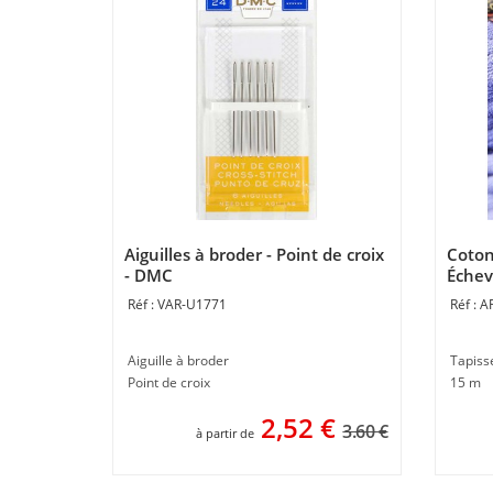
Aiguilles à broder - Point de croix
Coton
- DMC
Écheve
VAR-U1771
A
Aiguille à broder
Tapiss
Point de croix
15 m
2,52
€
3.60 €
à partir de