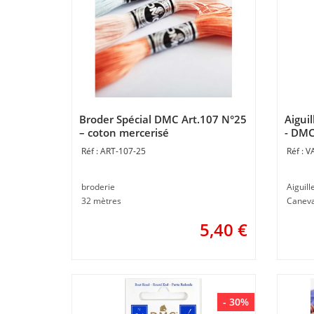
Broder Spécial DMC Art.107 N°25
Aiguil
– coton mercerisé
- DM
ART-107-25
V
broderie
Aiguill
32 mètres
Canev
5,40
€
- 30%