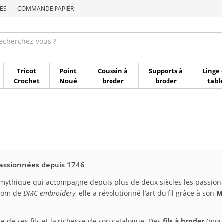
ES
COMMANDE PAPIER
Commande par référen
Tricot
Point
Coussin à
Supports à
Linge 
Crochet
Noué
broder
broder
tabl
 passionnées depuis 1746
mythique qui accompagne depuis plus de deux siècles les passionn
 nom de
DMC embroidery
, elle a révolutionné l’art du fil grâce à son
M
e de ses fils et la richesse de son catalogue. Des
fils à broder
(moul