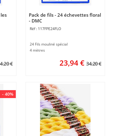
 les
Pack de fils - 24 échevettes floral
- DMC
117FPE24FLO
24 Fils mouliné spécial
4 mètres
23,94
€
4.20 €
34.20 €
- 40%