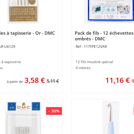
les à tapisserie - Or - DMC
Pack de fils - 12 échevettes
ombrés - DMC
AR-U6129
117FPE12VAR
e à tapisserie
12 Fils mouliné spécial
as
4 mètres
3,58
€
11,16
€
5.11 €
1
à partir de
- 30%