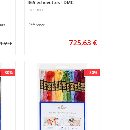
465 échevettes - DMC
7600
eurs
Référence
725,63
€
1.69 €
- 30%
- 30%