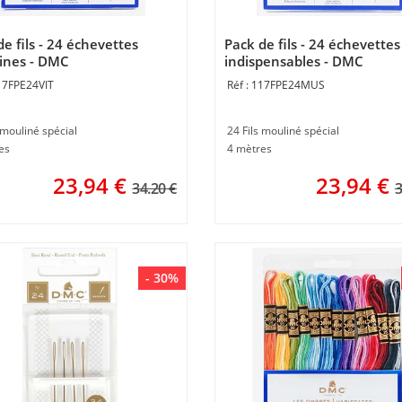
e fils - 24 échevettes
Pack de fils - 24 échevettes
ines - DMC
indispensables - DMC
17FPE24VIT
117FPE24MUS
 mouliné spécial
24 Fils mouliné spécial
es
4 mètres
23,94
€
23,94
€
34.20 €
3
- 30%