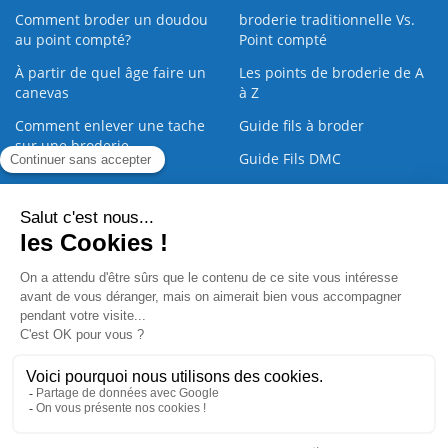
Comment broder un doudou
broderie traditionnelle Vs.
au point compté?
Point compté
À partir de quel âge faire un
Les points de broderie de A
canevas
à Z
Comment enlever une tache
Guide fils à broder
sur une broderie
Guide Fils DMC
Guide de la Broderie
Commande Papier
|
Qui sommes nous
|
Nous contacter
|
Paiement sécurisé
|
C.G.V
2008 - 2026 © CreaMagic. ALL Rights Reserved.