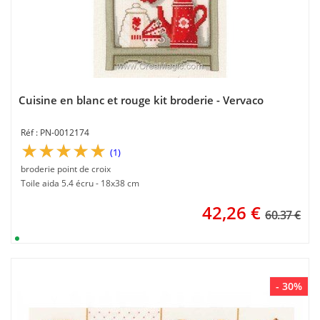
Cuisine en blanc et rouge kit broderie - Vervaco
PN-0012174
(1)
broderie point de croix
Toile aida 5.4 écru - 18x38 cm
42,26
€
60.37 €
- 30%