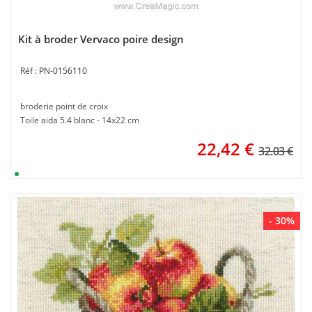
Kit à broder Vervaco poire design
PN-0156110
broderie point de croix
Toile aida 5.4 blanc - 14x22 cm
22,42
€
32.03 €
- 30%