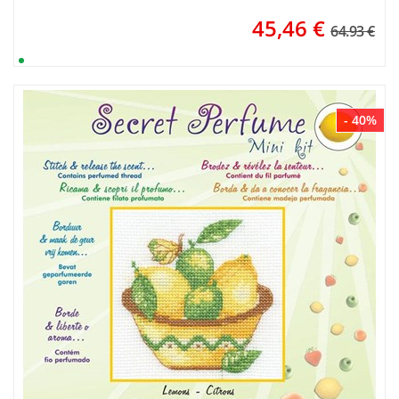
45,46
€
64.93 €
- 40%