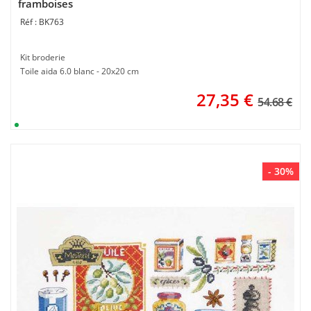
framboises
BK763
Kit broderie
Toile aida 6.0 blanc - 20x20 cm
27,35
€
54.68 €
- 30%