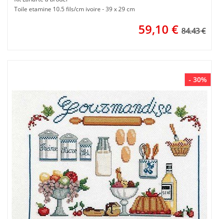
Toile etamine 10.5 fils/cm ivoire - 39 x 29 cm
59,10
€
84.43 €
- 30%