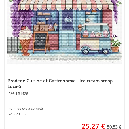
Broderie Cuisine et Gastronomie - Ice cream scoop -
Luca-S
LB1428
Point de croix compté
24 x 20 cm
25,27
€
50.53 €