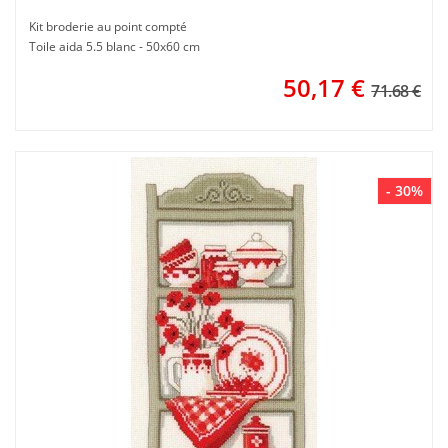
Kit broderie au point compté
Toile aida 5.5 blanc - 50x60 cm
50,17
€
71.68 €
- 30%