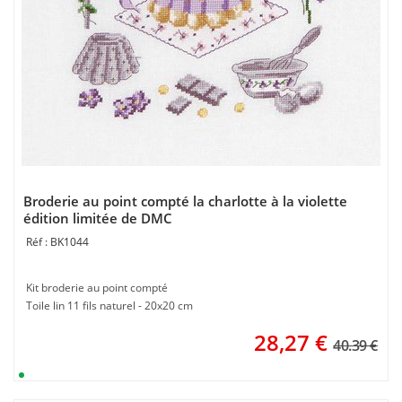
Broderie au point compté la charlotte à la violette
édition limitée de DMC
BK1044
Kit broderie au point compté
Toile lin 11 fils naturel - 20x20 cm
28,27
€
40.39 €