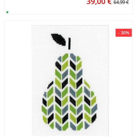
39,00
€
64.99 €
- 30%