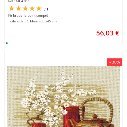
MC4262
(1)
Kit broderie point compté
Toile aida 5.5 blanc - 35x45 cm
56,03
€
- 30%