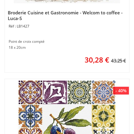
Broderie Cuisine et Gastronomie - Welcom to coffee -
Luca-S
LB1427
Point de croix compté
18 x 20cm
30,28
€
43.25 €
- 40%