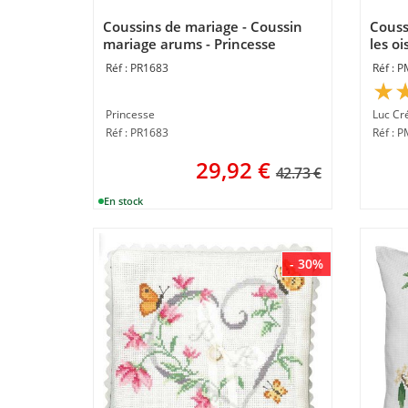
Coussins de mariage - Coussin
Couss
mariage arums - Princesse
les o
Luc c
PR1683
P
Princesse
Luc Cr
Réf : PR1683
Réf : 
29,92
€
42.73 €
- 30%