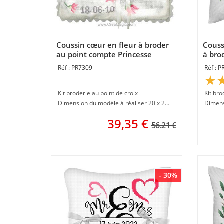
Coussin cœur en fleur à broder
Couss
au point compte Princesse
à brod
Princ
PR7309
P
Kit broderie au point de croix
Kit bro
Dimension du modèle à réaliser 20 x 20 cm
39,35
€
56.21 €
- 30%