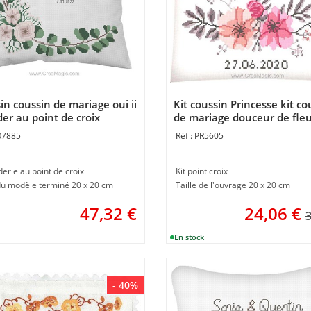
in coussin de mariage oui ii
Kit coussin Princesse kit co
der au point de croix
de mariage douceur de fleu
esse
broder en broderie au poin
R7885
PR5605
croix
derie au point de croix
Kit point croix
 du modèle terminé 20 x 20 cm
Taille de l'ouvrage 20 x 20 cm
47,32
€
24,06
€
3
- 40%