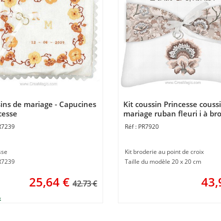
ins de mariage - Capucines
Kit coussin Princesse couss
cesse
mariage ruban fleuri i à br
en broderie au point de cro
R7239
PR7920
sse
Kit broderie au point de croix
PR7239
Taille du modèle 20 x 20 cm
25,64
€
43,
42.73 €