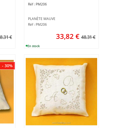
mauve
PM206
PLANÈTE MAUVE
Réf : PM206
33,82
€
8.31 €
48.31 €
- 30%