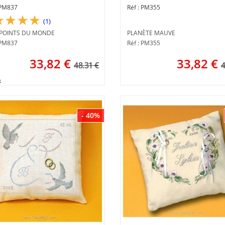
 4 points du monde
Planète mauve
PM837
PM355
(1)
 POINTS DU MONDE
PLANÈTE MAUVE
APM837
Réf : PM355
33,82
€
33,82
€
48.31 €
4
- 40%