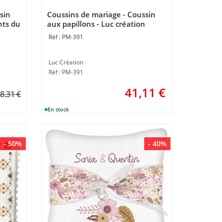
sin
Coussins de mariage - Coussin
nts du
aux papillons - Luc création
PM-391
Luc Création
Réf : PM-391
41,11
€
8.31 €
- 50%
- 40%