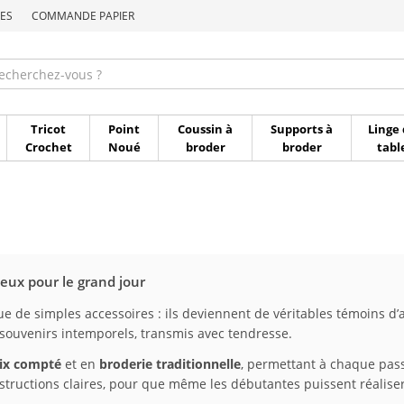
ES
COMMANDE PAPIER
Commande par référen
Tricot
Point
Coussin à
Supports à
Linge 
Crochet
Noué
broder
broder
tabl
ieux pour le grand jour
e de simples accessoires : ils deviennent de véritables témoins d’am
 souvenirs intemporels, transmis avec tendresse.
oix compté
et en
broderie traditionnelle
, permettant à chaque pass
instructions claires, pour que même les débutantes puissent réalise