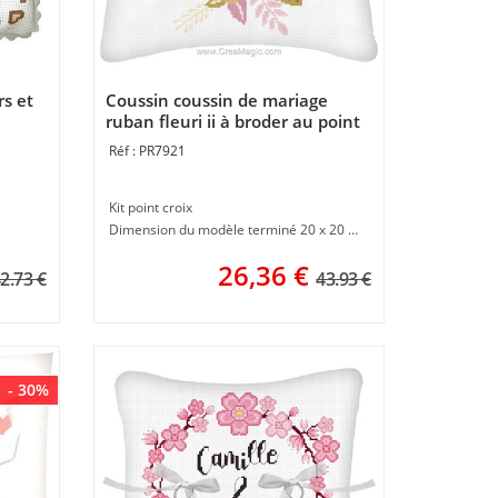
s et
Coussin coussin de mariage
ruban fleuri ii à broder au point
de croix - Princesse
PR7921
Kit point croix
Dimension du modèle terminé 20 x 20 cm
26,36
€
2.73 €
43.93 €
- 30%