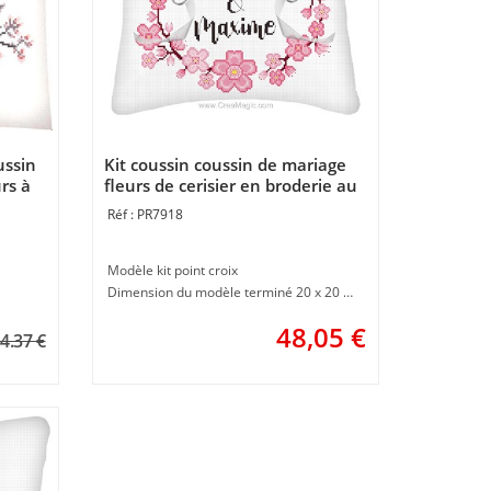
ussin
Kit coussin coussin de mariage
rs à
fleurs de cerisier en broderie au
t de
point de croix - Princesse PR7918
PR7918
Modèle kit point croix
Dimension du modèle terminé 20 x 20 cm
48,05
€
4.37 €