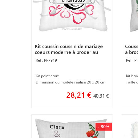
Kit coussin coussin de mariage
Couss
coeurs moderne à broder au
à bro
point de croix compte de
Princ
PR7919
P
Princesse
Kit point croix
Kit bro
Dimension du modèle réalisé 20 x 20 cm
Taille
28,21
€
40.31 €
- 30%