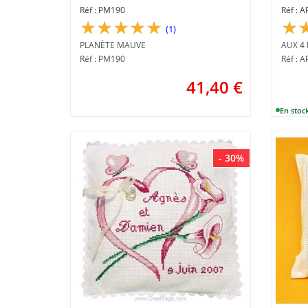
mauve
- Aux
PM190
A
(1)
PLANÈTE MAUVE
AUX 4
Réf : PM190
Réf : 
41,40
€
- 30%