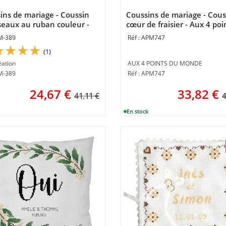
ins de mariage - Coussin
Coussins de mariage - Cous
iseaux au ruban couleur -
cœur de fraisier - Aux 4 poi
réation
monde
M-389
APM747
(1)
éation
AUX 4 POINTS DU MONDE
PM-389
Réf : APM747
24,67
€
33,82
€
41.11 €
4