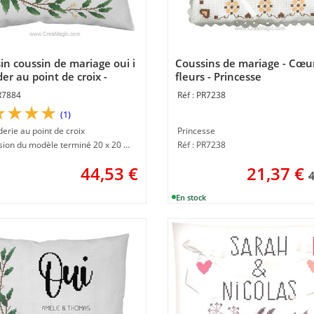
in coussin de mariage oui i
Coussins de mariage - Cœur
er au point de croix -
fleurs - Princesse
esse
R7884
PR7238
(1)
derie au point de croix
Princesse
Dimension du modèle terminé 20 x 20 cm
Réf : PR7238
44,53
€
21,37
€
4