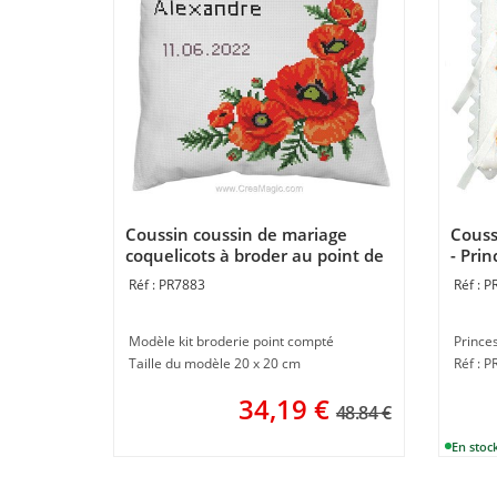
Coussin coussin de mariage
Couss
coquelicots à broder au point de
- Prin
croix - Princesse
PR7883
P
Modèle kit broderie point compté
Prince
Taille du modèle 20 x 20 cm
Réf : 
34,19
€
48.84 €