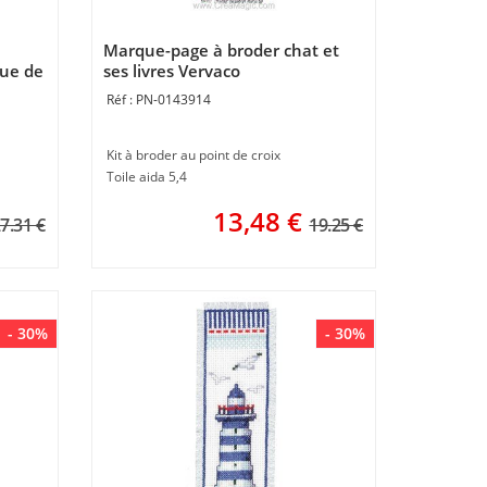
Marque-page à broder chat et
gue de
ses livres Vervaco
PN-0143914
Kit à broder au point de croix
Toile aida 5,4
13,48
€
7.31 €
19.25 €
- 30%
- 30%