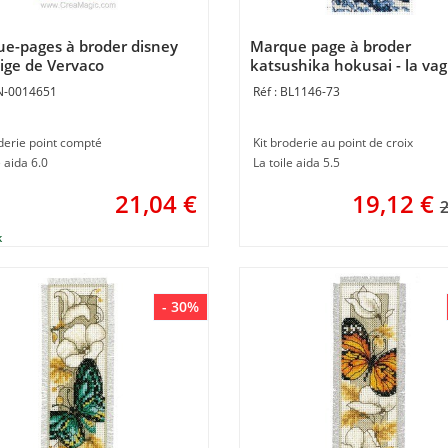
e-pages à broder disney
Marque page à broder
ige de Vervaco
katsushika hokusai - la va
DMC
N-0014651
BL1146-73
derie point compté
Kit broderie au point de croix
e aida 6.0
La toile aida 5.5
21,04
€
19,12
€
2
- 30%