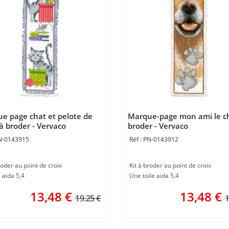
e page chat et pelote de
Marque-page mon ami le c
 à broder - Vervaco
broder - Vervaco
N-0143915
PN-0143912
roder au point de croix
Kit à broder au point de croix
e aida 5,4
Une toile aida 5,4
13,48
€
13,48
€
19.25 €
1