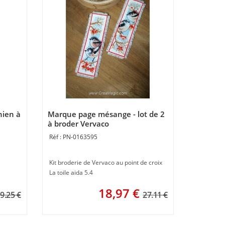
hien à
Marque page mésange - lot de 2
à broder Vervaco
PN-0163595
Kit broderie de Vervaco au point de croix
La toile aida 5.4
18,97
€
9.25 €
27.11 €