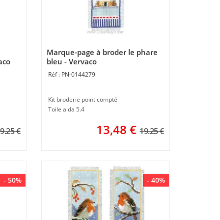
Marque-page à broder le phare
aco
bleu - Vervaco
PN-0144279
Kit broderie point compté
Toile aida 5.4
13,48
€
9.25 €
19.25 €
- 50%
- 40%