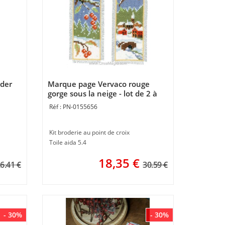
oder
Marque page Vervaco rouge
gorge sous la neige - lot de 2 à
broder
PN-0155656
Kit broderie au point de croix
Toile aida 5.4
18,35
€
6.41 €
30.59 €
- 30%
- 30%