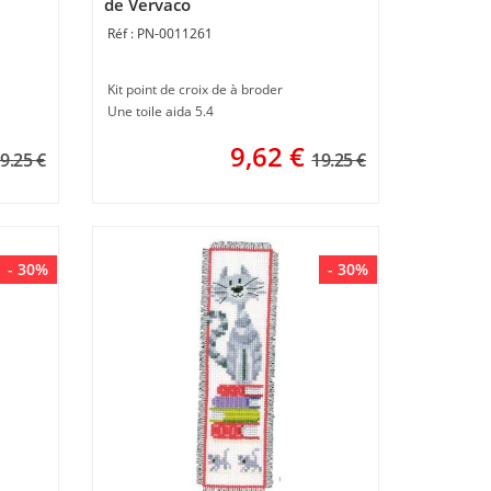
de Vervaco
PN-0011261
Kit point de croix de à broder
Une toile aida 5.4
9,62
€
9.25 €
19.25 €
- 30%
- 30%