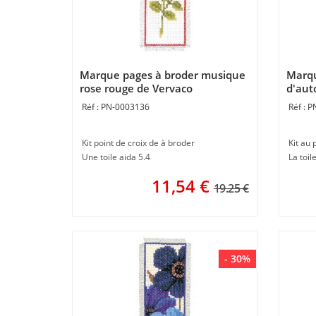
Marque pages à broder musique
Marqu
rose rouge de Vervaco
d'aut
PN-0003136
P
Kit point de croix de à broder
Kit au 
Une toile aida 5.4
La toil
11,54
€
19.25 €
- 30%