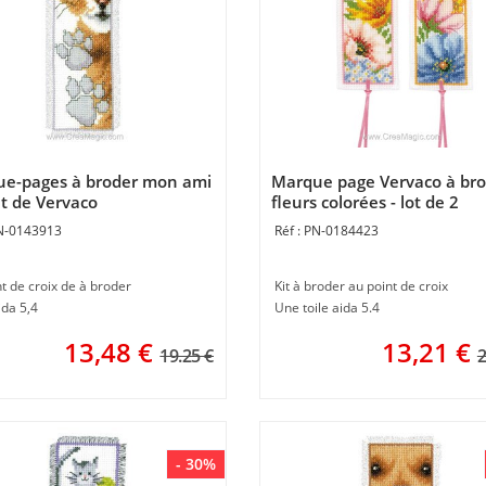
e-pages à broder mon ami
Marque page Vervaco à br
at de Vervaco
fleurs colorées - lot de 2
N-0143913
PN-0184423
nt de croix de à broder
Kit à broder au point de croix
ida 5,4
Une toile aida 5.4
13,48
€
13,21
€
19.25 €
2
- 30%