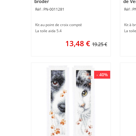
broder
de Ve
PN-0011281
P
Kit au point de croix compté
Kit à b
La toile aida 5.4
La toil
13,48
€
19.25 €
- 40%