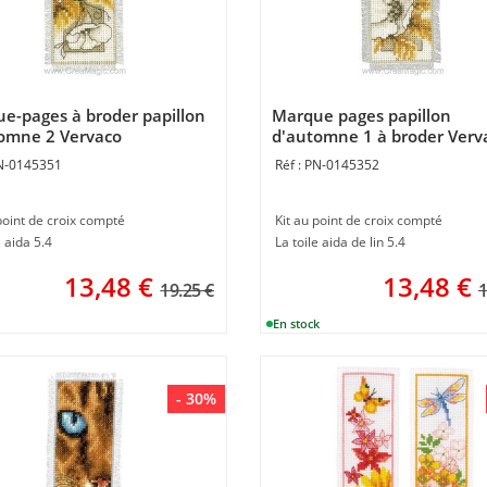
e-pages à broder papillon
Marque pages papillon
omne 2 Vervaco
d'automne 1 à broder Verv
N-0145351
PN-0145352
point de croix compté
Kit au point de croix compté
e aida 5.4
La toile aida de lin 5.4
13,48
€
13,48
€
19.25 €
1
- 30%