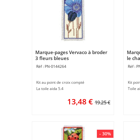
Marque-pages Vervaco à broder
Marqu
3 fleurs bleues
le ch
PN-0144264
P
Kit au point de croix compté
Kit poi
La toile aida 5.4
Toile a
13,48
€
19.25 €
- 30%