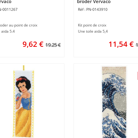
rvaco
broder Vervaco
N-0011267
PN-0143910
roder au point de croix
Kit point de croix
e aida 5.4
Une toile aida 5,4
9,62
€
11,54
€
19.25 €
1