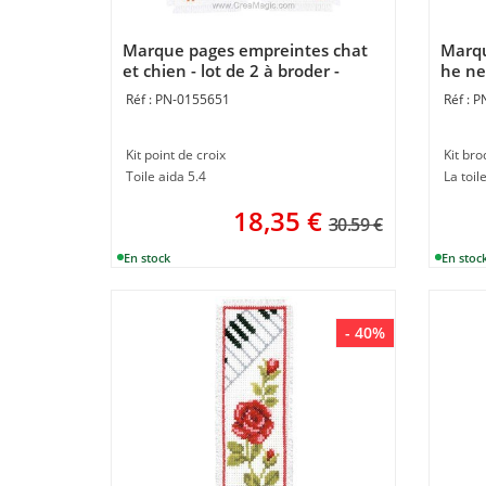
Marque pages empreintes chat
Marqu
et chien - lot de 2 à broder -
he ne
Vervaco
PN-0155651
P
Kit point de croix
Kit bro
Toile aida 5.4
La toil
18,35
€
30.59 €
- 40%