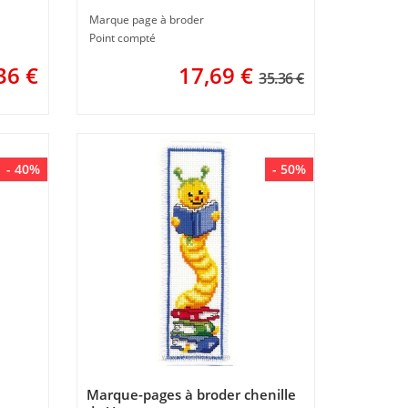
Marque page à broder
Point compté
36
€
17,69
€
35.36 €
- 40%
- 50%
Marque-pages à broder chenille