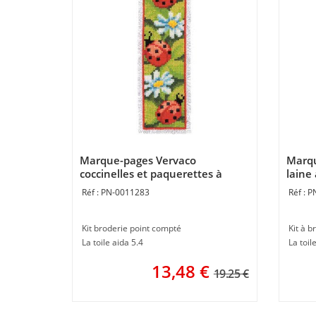
Marque-pages Vervaco
Marqu
coccinelles et paquerettes à
laine
broder
PN-0011283
P
Kit broderie point compté
Kit à b
La toile aida 5.4
La toil
13,48
€
19.25 €