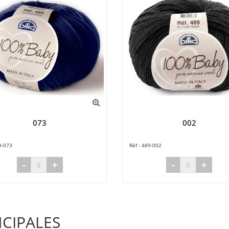
073
002
9-073
489-002
-
+
-
+
NCIPALES