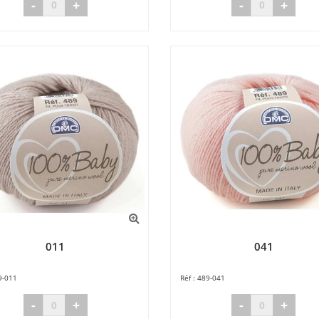
-
+
-
+
011
041
9-011
489-041
-
+
-
+