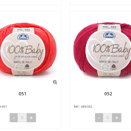
051
052
9-051
489-052
-
+
-
+