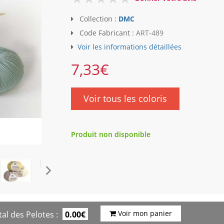
Collection :
DMC
Code Fabricant :
ART-489
Voir les informations détaillées
7,33
€
Voir tous les coloris
Produit non disponible
Voir mon panier
al des Pelotes :
0.00€