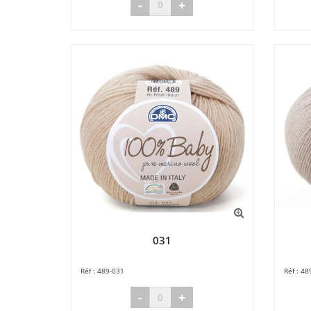
-
+
031
489-031
48
-
+