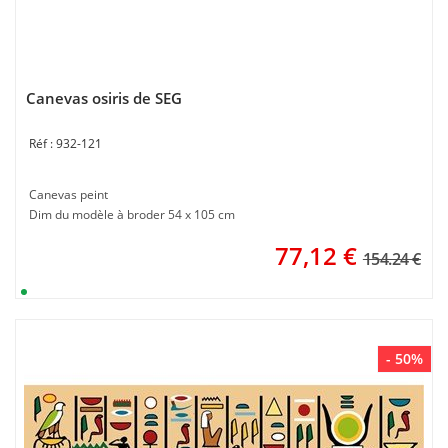
Canevas osiris de SEG
932-121
Canevas peint
Dim du modèle à broder 54 x 105 cm
77,12
€
154.24 €
- 50%