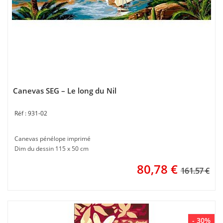
Canevas SEG – Le long du Nil
931-02
Canevas pénélope imprimé
Dim du dessin 115 x 50 cm
80,78
€
161.57 €
- 30%