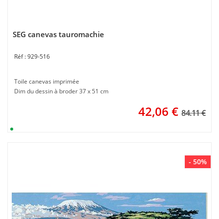
SEG canevas tauromachie
929-516
Toile canevas imprimée
Dim du dessin à broder 37 x 51 cm
42,06
€
84.11 €
- 50%