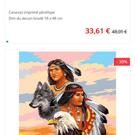
Canevas imprimé pénélope
Dim du dessin brodé 18 x 48 cm
33,61
€
48.01 €
- 30%