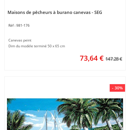
Maisons de pêcheurs à burano canevas - SEG
981-176
Canevas peint
Dim du modèle terminé 50 x 65 cm
73,64
€
147.28 €
- 30%