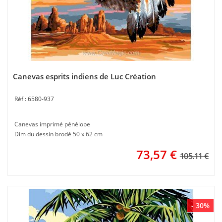
Canevas esprits indiens de Luc Création
6580-937
Canevas imprimé pénélope
Dim du dessin brodé 50 x 62 cm
73,57
€
105.11 €
- 30%