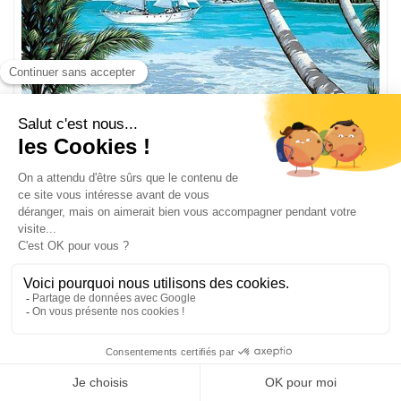
Tropiques canevas chez Margot
163-4305
Toile canevas imprimée
Dim du dessin réalisé 61 x 93 cm
159,58
€
227.96 €