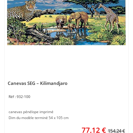
Canevas SEG – Kilimandjaro
932-100
canevas pénélope imprimé
Dim du modèle terminé 54 x 105 cm
77,12
€
154.24 €