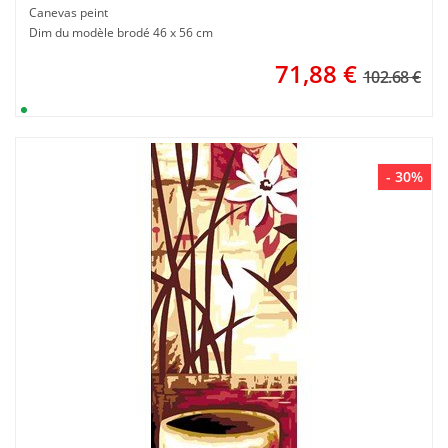
Canevas peint
Dim du modèle brodé 46 x 56 cm
71,88
€
102.68 €
- 30%