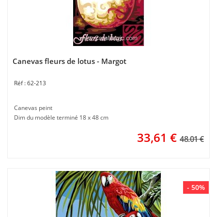
Canevas fleurs de lotus - Margot
62-213
Canevas peint
Dim du modèle terminé 18 x 48 cm
33,61
€
48.01 €
- 50%