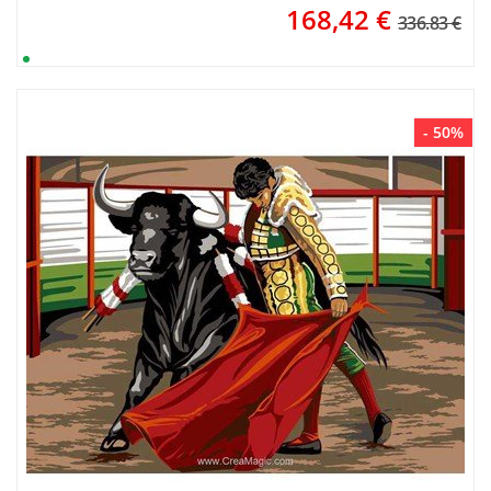
168,42
€
336.83 €
- 50%