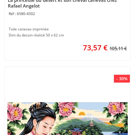
La princesse du désert et son cheval canevas chez
Rafael Angelot
6580-4502
Toile canevas imprimée
Dim du dessin réalisé 50 x 62 cm
73,57
€
105.11 €
- 30%