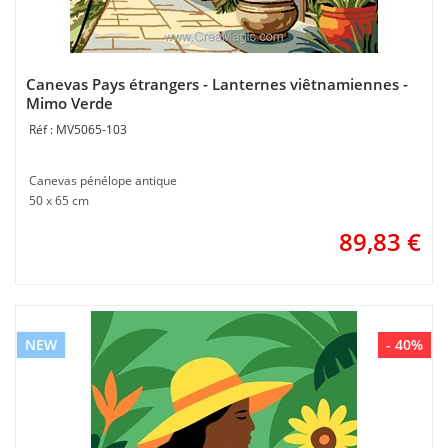
Canevas Pays étrangers - Lanternes viêtnamiennes -
Mimo Verde
MV5065-103
Canevas pénélope antique
50 x 65 cm
89,83
€
NEW
- 40%