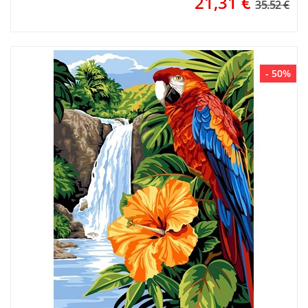
21,31
€
35.52 €
- 50%