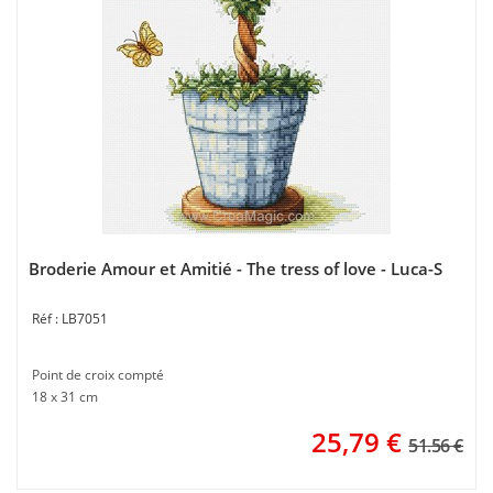
Broderie Amour et Amitié - The tress of love - Luca-S
LB7051
Point de croix compté
18 x 31 cm
25,79
€
51.56 €