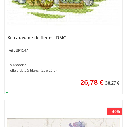
Kit caravane de fleurs - DMC
BK1547
La broderie
Toile aida 5.5 blanc - 25 x 25 cm
26,78
€
38.27 €
- 40%