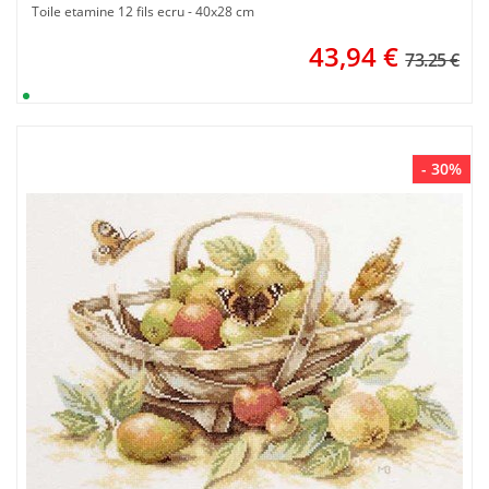
Toile etamine 12 fils ecru - 40x28 cm
43,94
€
73.25 €
- 30%