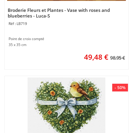
Broderie Fleurs et Plantes - Vase with roses and
blueberries - Luca-S
LB719
Point de croix compté
35 x 35 cm
49,48
€
98.95 €
- 50%