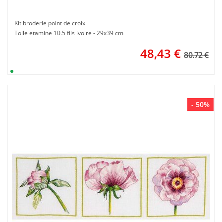
Kit broderie point de croix
Toile etamine 10.5 fils ivoire - 29x39 cm
48,43
€
80.72 €
- 50%