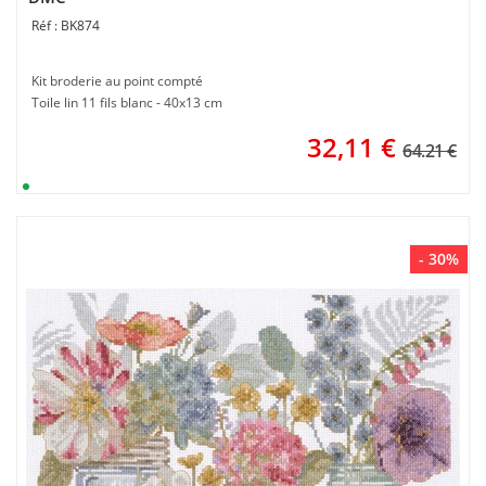
BK874
Kit broderie au point compté
Toile lin 11 fils blanc - 40x13 cm
32,11
€
64.21 €
- 30%