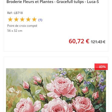
Broderie Fleurs et Plantes - Gracefull tulips - Luca-S
LB718
(1)
Point de croix compté
56 x 32 cm
60,72
€
121.43 €
- 40%