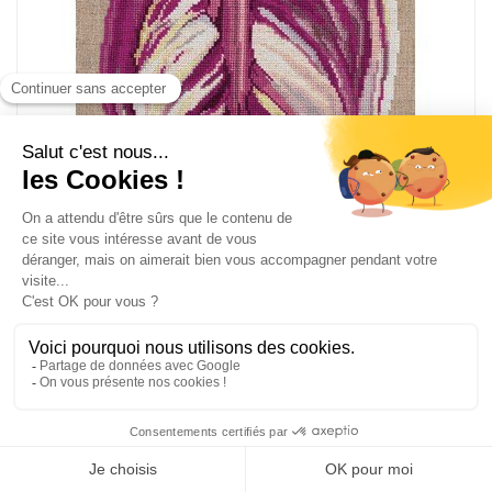
La broderie tulipe rose sur lin de DMC
BK201
Kit point de croix
Toile lin 11 fils naturel - 20x30 cm
32,60
€
65.21 €