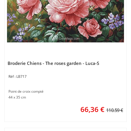
Broderie Chiens - The roses garden - Luca-S
LB717
Point de croix compté
44 x 35 cm
66,36
€
110.59 €