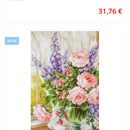
31,76
€
NEW