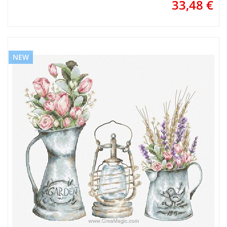
33,48
€
NEW