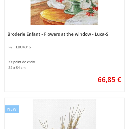
Broderie Enfant - Flowers at the window - Luca-S
LBU4016
Kit point de croix
25 x 34 cm
66,85
€
NEW