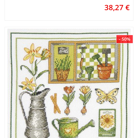
38,27
€
- 50%