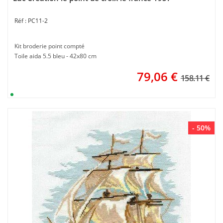
PC11-2
Kit broderie point compté
Toile aida 5.5 bleu - 42x80 cm
79,06
€
158.11 €
- 50%