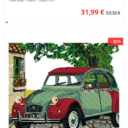
Toile aida 7 blanc - 30x45 cm
31,99
€
53.32 €
- 30%