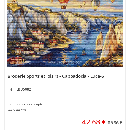
Broderie Sports et loisirs - Cappadocia - Luca-S
LBU5082
Point de croix compté
44 x 44 cm
42,68
€
85.36 €