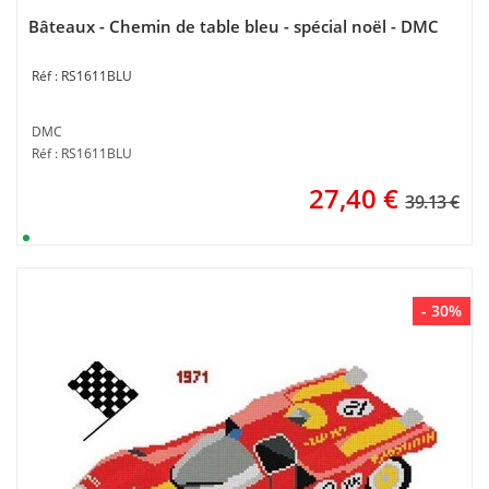
Bâteaux - Chemin de table bleu - spécial noël - DMC
RS1611BLU
DMC
Réf : RS1611BLU
27,40
€
39.13 €
- 30%