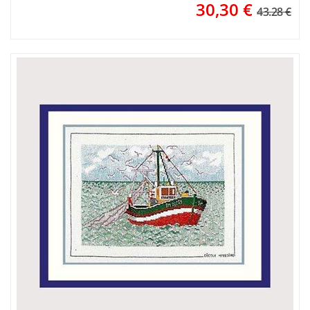
30,30
€
43.28 €