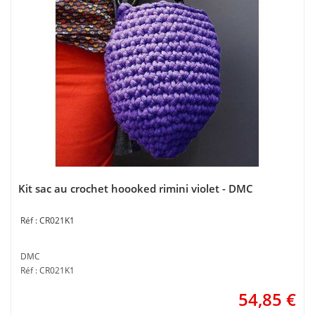
Kit sac au crochet hoooked rimini violet - DMC
CR021K1
DMC
Réf : CR021K1
54,85
€