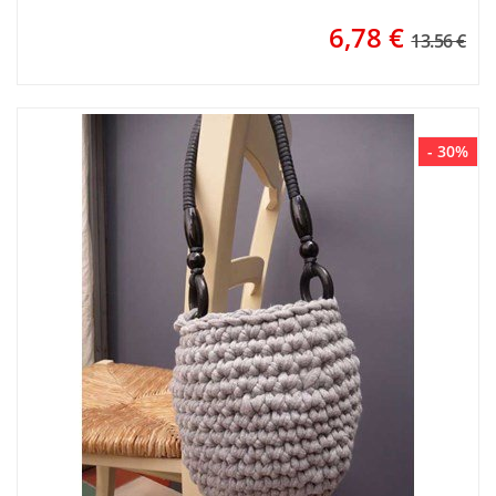
6,78
€
13.56 €
- 30%