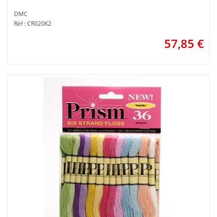
DMC
Réf : CR020K2
57,85
€