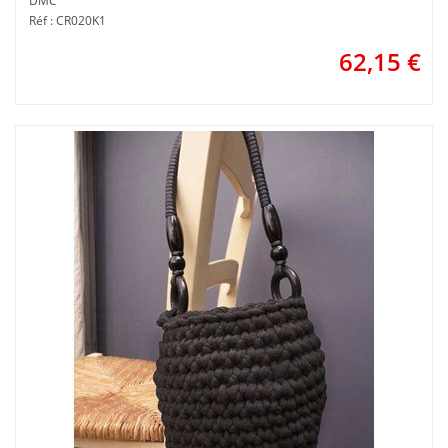
DMC
Réf : CR020K1
62,15
€