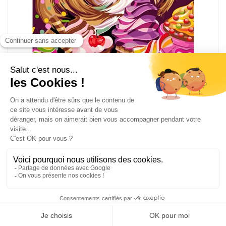
Peinture par numero Sweet tooth - Wizardi
WZ-R008
43,72
€
62.45 €