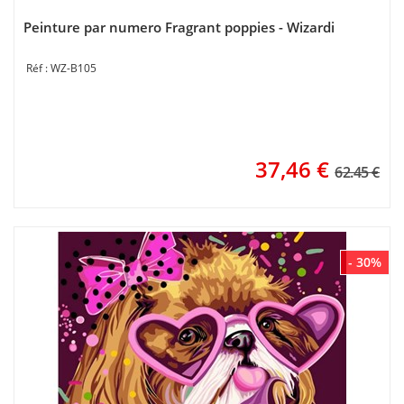
Peinture par numero Fragrant poppies - Wizardi
WZ-B105
37,46
€
62.45 €
- 30%