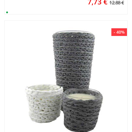
7,73
€
12.88 €
- 40%