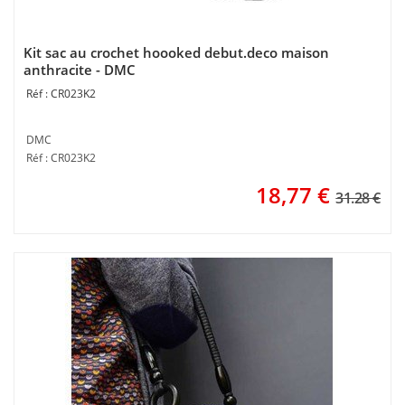
Kit sac au crochet hoooked debut.deco maison
anthracite - DMC
CR023K2
DMC
Réf : CR023K2
18,77
€
31.28 €