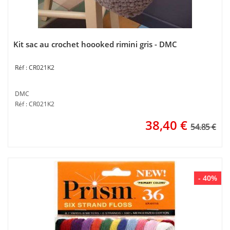
Kit sac au crochet hoooked rimini gris - DMC
CR021K2
DMC
Réf : CR021K2
38,40
€
54.85 €
- 40%