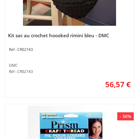
Kit sac au crochet hoooked rimini bleu - DMC
CR021K3
DMC
Réf : CR021K3
56,57
€
- 50%