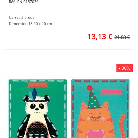
PN-0157039
Cartes à broder
Dimension 18,50 x 26 cm
13,13
€
21.88 €
- 30%