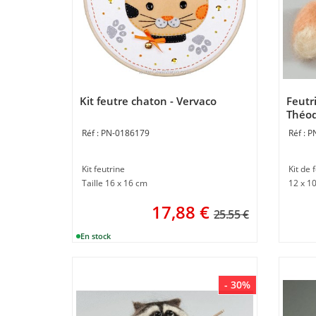
Kit feutre chaton - Vervaco
Feutri
Théod
PN-0186179
P
Kit feutrine
Kit de 
Taille 16 x 16 cm
12 x 1
17,88
€
25.55 €
- 30%