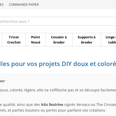
ES
COMMANDE PAPIER
Commande par référen
Tricot
Point
Coussin à
Supports à
Linge 
Crochet
Noué
broder
broder
tabl
illes pour vos projets DIY doux et color
mer
ouce, colorée, légère, elle ne s’effiloche pas et se découpe facileme
e qualité, ainsi que des
kits feutrine
signés Vervaco ou The Cinnamo
inés, et parfois boutons ou perles pour parfaire vos créations.