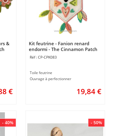
urs &
Kit feutrine - Fanion renard
ch
endormi - The Cinnamon Patch
CP-CPK083
Toile feutrine
Ouvrage à perfectionner
88
€
19,84
€
- 40%
- 50%