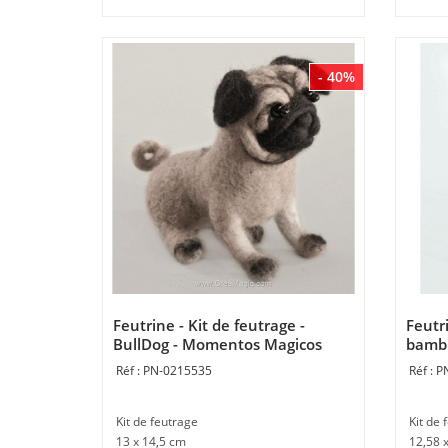
- 40%
Feutrine - Kit de feutrage -
Feutri
BullDog - Momentos Magicos
bambi
PN-0215535
P
Kit de feutrage
Kit de 
13 x 14,5 cm
12,58 