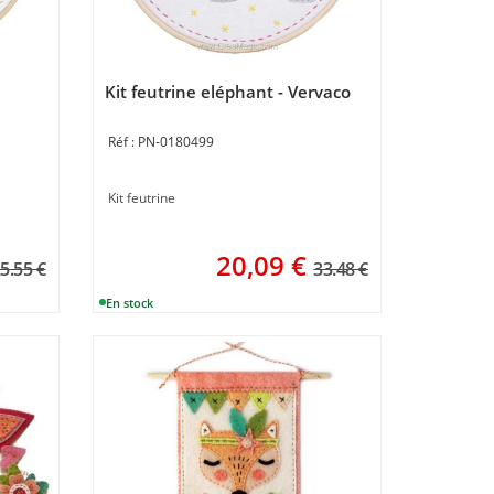
Kit feutrine eléphant - Vervaco
PN-0180499
Kit feutrine
20,09
€
5.55 €
33.48 €