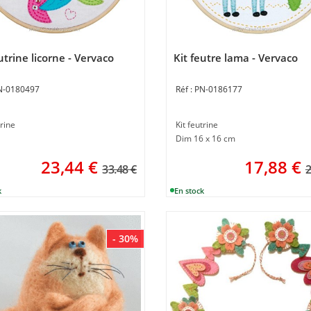
utrine licorne - Vervaco
Kit feutre lama - Vervaco
N-0180497
PN-0186177
trine
Kit feutrine
Dim 16 x 16 cm
23,44
€
17,88
€
33.48 €
2
- 30%