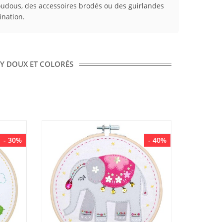
doudous, des accessoires brodés ou des guirlandes
ination.
DIY DOUX ET COLORÉS
- 30%
- 40%