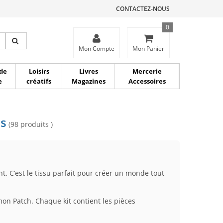
CONTACTEZ-NOUS
0
ce
Mon Compte
Mon Panier
de
Loisirs
Livres
Mercerie
e
créatifs
Magazines
Accessoires
és
(98 produits )
nt. C’est le tissu parfait pour créer un monde tout
n Patch. Chaque kit contient les pièces