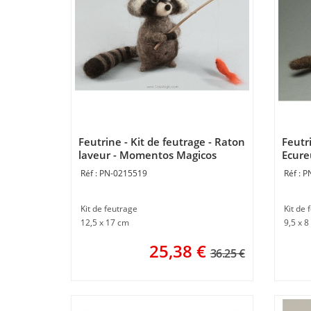
Feutrine - Kit de feutrage - Raton
Feutri
laveur - Momentos Magicos
Ecure
PN-0215519
P
Kit de feutrage
Kit de 
12,5 x 17 cm
9,5 x 8
25,38
€
36.25 €