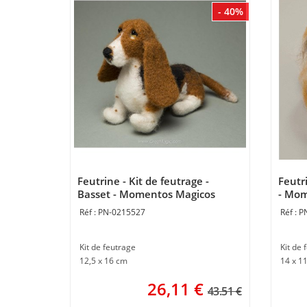
- 40%
Feutrine - Kit de feutrage -
Feutri
Basset - Momentos Magicos
- Mom
PN-0215527
P
Kit de feutrage
Kit de 
12,5 x 16 cm
14 x 1
26,11
€
43.51 €