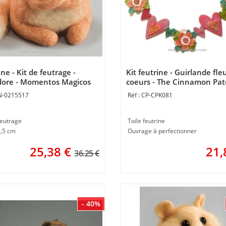
ne - Kit de feutrage -
Kit feutrine - Guirlande fle
ore - Momentos Magicos
coeurs - The Cinnamon Pat
N-0215517
CP-CPK081
feutrage
Toile feutrine
0,5 cm
Ouvrage à perfectionner
25,38
€
21,
36.25 €
- 40%