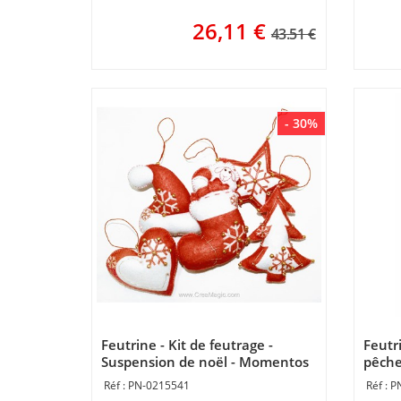
26,11
€
43.51 €
- 30%
Feutrine - Kit de feutrage -
Feutri
Suspension de noël - Momentos
pêche
Magicos
PN-0215541
P