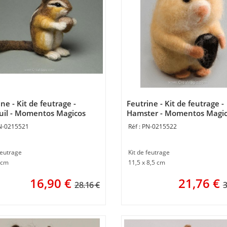
ne - Kit de feutrage -
Feutrine - Kit de feutrage -
uil - Momentos Magicos
Hamster - Momentos Magi
N-0215521
PN-0215522
feutrage
Kit de feutrage
 cm
11,5 x 8,5 cm
16,90
€
21,76
€
28.16 €
3