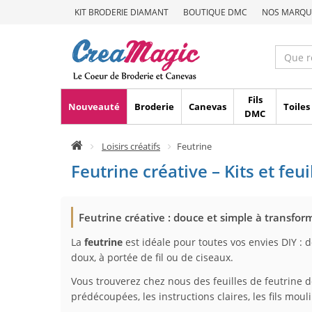
KIT BRODERIE DIAMANT
BOUTIQUE DMC
NOS MARQU
Fils
Nouveauté
Broderie
Canevas
Toiles
DMC
Loisirs créatifs
Feutrine
Feutrine créative – Kits et feu
Feutrine créative : douce et simple à transfor
La
feutrine
est idéale pour toutes vos envies DIY : d
doux, à portée de fil ou de ciseaux.
Vous trouverez chez nous des feuilles de feutrine d
prédécoupées, les instructions claires, les fils moul