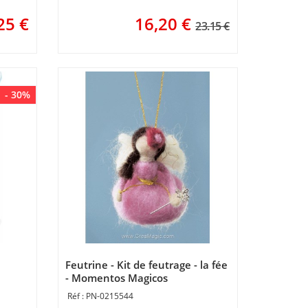
25
€
16,20
€
23.15 €
- 30%
Feutrine - Kit de feutrage - la fée
- Momentos Magicos
PN-0215544