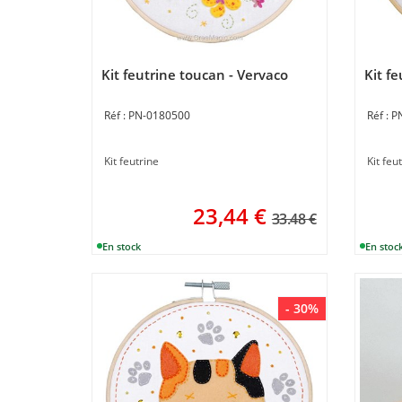
Kit feutrine toucan - Vervaco
Kit fe
PN-0180500
P
Kit feutrine
Kit feu
23,44
€
33.48 €
- 30%