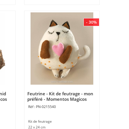
- 30%
 nid
Feutrine - Kit de feutrage - mon
icos
préféré - Momentos Magicos
PN-0215540
Kit de feutrage
22 x 24 cm