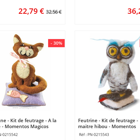
22,79
€
36,
32.56 €
- 30%
ne - Kit de feutrage - A la
Feutrine - Kit de feutrage -
 - Momentos Magicos
maitre hibou - Momentos
Magicos
N-0215542
PN-0215543