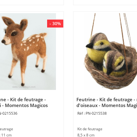
- 30%
ne - Kit de feutrage -
Feutrine - Kit de feutrage -
 - Momentos Magicos
d'oiseaux - Momentos Mag
N-0215536
PN-0215538
feutrage
Kit de feutrage
x 11 cm
8,5 x 8 cm