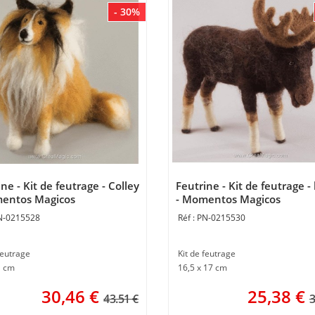
- 30%
ne - Kit de feutrage - Colley
Feutrine - Kit de feutrage - 
entos Magicos
- Momentos Magicos
N-0215528
PN-0215530
feutrage
Kit de feutrage
1 cm
16,5 x 17 cm
30,46
€
25,38
€
43.51 €
3