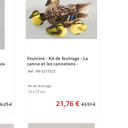
Feutrine - Kit de feutrage - La
cos
canne et les cannetons -
Momentos Magicos
PN-0215525
Kit de feutrage
12 x 17 cm
21,76
€
6.25 €
43.51 €