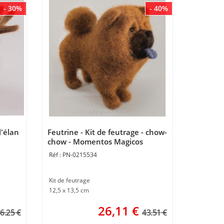
- 30%
- 40%
l'élan
Feutrine - Kit de feutrage - chow-
chow - Momentos Magicos
PN-0215534
Kit de feutrage
12,5 x 13,5 cm
26,11
€
6.25 €
43.51 €