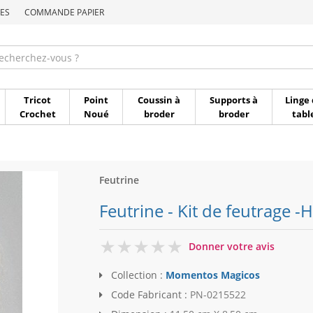
ES
COMMANDE PAPIER
Commande par référen
Tricot
Point
Coussin à
Supports à
Linge 
Crochet
Noué
broder
broder
tabl
Feutrine
Feutrine - Kit de feutrage
0
Donner votre avis
Collection :
Momentos Magicos
Code Fabricant :
PN-0215522