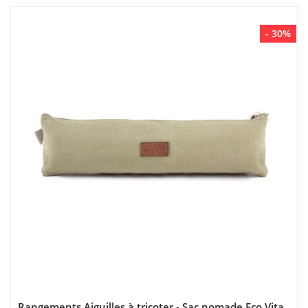
- 30%
Rangements Aiguilles à tricoter - Sac nomade Eco Vita