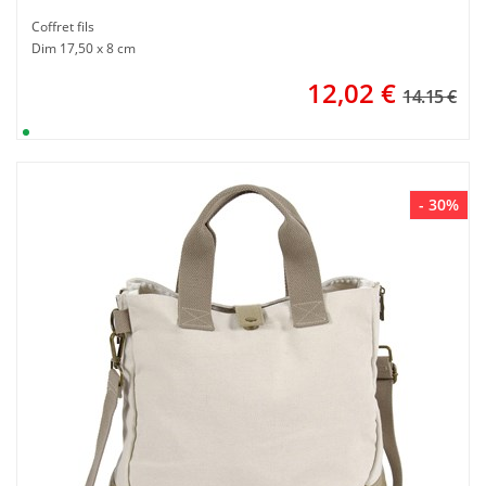
Coffret fils
Dim 17,50 x 8 cm
12,02
€
14.15 €
- 30%