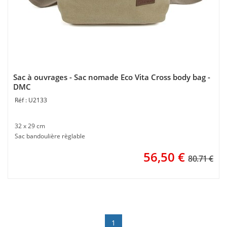
Sac à ouvrages - Sac nomade Eco Vita Cross body bag -
DMC
U2133
32 x 29 cm
Sac bandoulière règlable
56,50
€
80.71 €
1