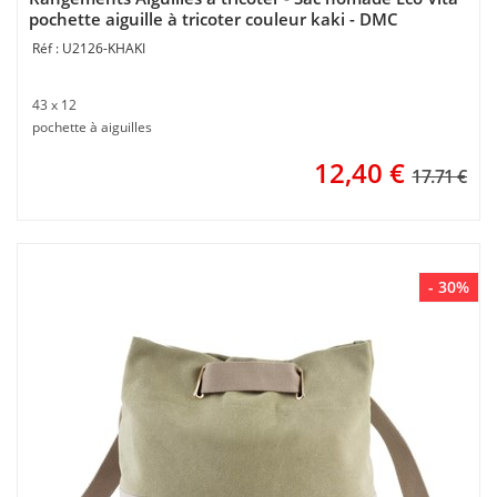
pochette aiguille à tricoter couleur kaki - DMC
U2126-KHAKI
43 x 12
pochette à aiguilles
12,40
€
17.71 €
- 30%