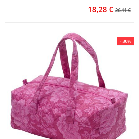
18,28
€
26.11 €
- 30%