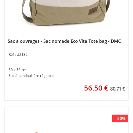
Sac à ouvrages - Sac nomade Eco Vita Tote bag - DMC
U2132
30 x 36 cm
Sac à bandoullière règlable
56,50
€
80.71 €
- 30%