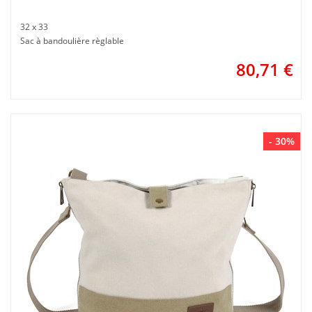
32 x 33
Sac à bandoulière règlable
80,71
€
- 30%