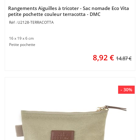
Rangements Aiguilles à tricoter - Sac nomade Eco Vita
petite pochette couleur terracotta - DMC
U2128-TERRACOTTA
16 x 19 x 6 cm
Petite pochette
8,92
€
14.87 €
- 30%