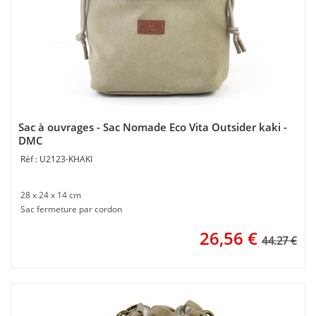
Sac à ouvrages - Sac Nomade Eco Vita Outsider kaki -
DMC
U2123-KHAKI
28 x 24 x 14 cm
Sac fermeture par cordon
26,56
€
44.27 €