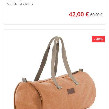
Sac à bandoulières
42,00
€
60.00 €
- 40%