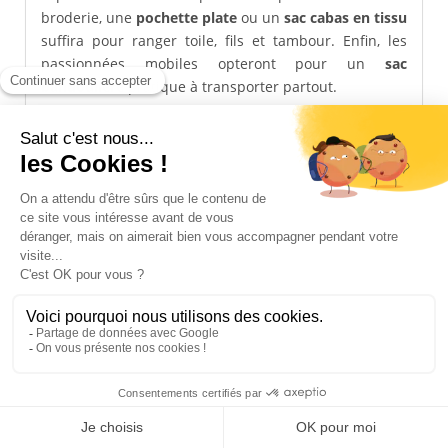
broderie, une
pochette plate
ou un
sac cabas en tissu
suffira pour ranger toile, fils et tambour. Enfin, les
passionnées mobiles opteront pour un
sac
bandoulière
pratique à transporter partout.
Quelle est la différence entre un sac tricot et un sac
de projet ?
Pourquoi utiliser un étui à aiguilles ou une
pochette de rangement ?
Faut-il choisir un sac en tissu ou un sac en cuir ?
Un sac à ouvrages peut-il aussi servir pour d’autres
loisirs créatifs ?