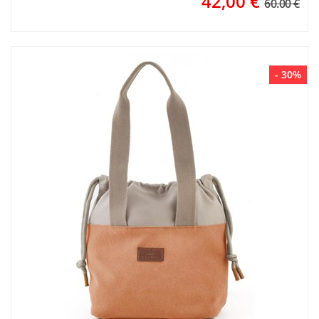
42,00
€
60.00 €
- 30%