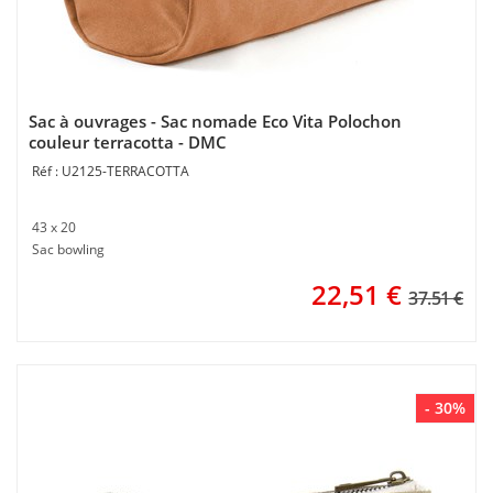
Sac à ouvrages - Sac nomade Eco Vita Polochon
couleur terracotta - DMC
U2125-TERRACOTTA
43 x 20
Sac bowling
22,51
€
37.51 €
- 30%