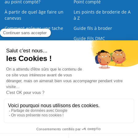
au point compté?
Point compté
À partir de quel âge faire un
Les points de broderie de A
canevas
à Z
Comment enlever une tache
Guide fils à broder
sur une broderie
Guide Fils DMC
Guide de la Broderie
Commande Papier
|
Qui sommes nous
|
Nous contacter
|
Paiement sécurisé
|
C.G.V
2008 - 2026 © CreaMagic. ALL Rights Reserved.