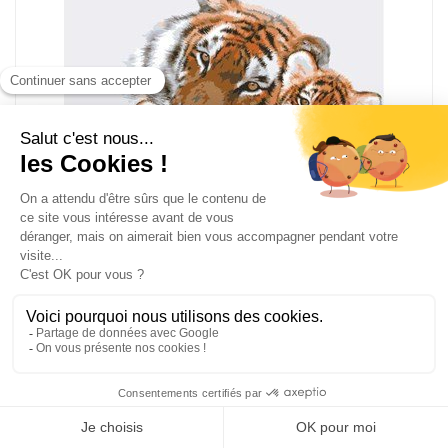
Portrait d'un tigre canevas - Collection d'art
CDA11-856
Canevas imprimé pénélope