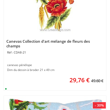
Canevas Collection d'art mélange de fleurs des
champs
CDA8-21
canevas pénélope
Dim du dessin à broder 21 x 49 cm
29,76
€
49.60 €
- 30%