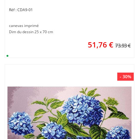
CDA9-01
canevas imprimé
Dim du dessin 25 x 70 cm
51,76
€
73.93 €
- 30%