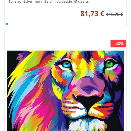
Toile adhésive imprimée dim du dessin 48 x 38 cm
81,73
€
116.76 €
- 40%