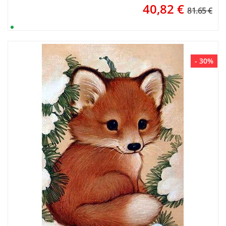
40,82
€
81.65 €
- 30%