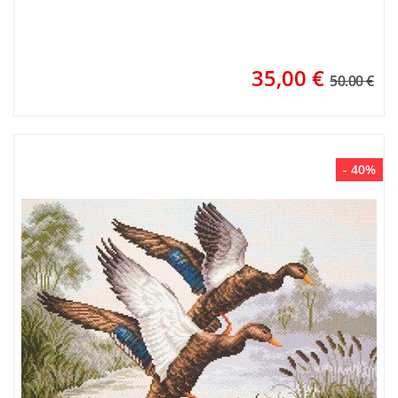
35,00
€
50.00 €
- 40%