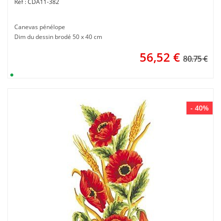
CDA11-382
Canevas pénélope
Dim du dessin brodé 50 x 40 cm
56,52
€
80.75 €
- 40%