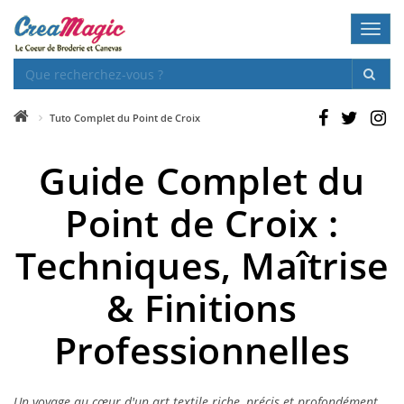
Toggl
navig
Tuto Complet du Point de Croix
Guide Complet du
Point de Croix :
Techniques, Maîtrise
& Finitions
Professionnelles
Un voyage au cœur d'un art textile riche, précis et profondément