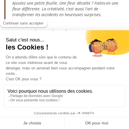
Ajoutez une petite feuille. Une fleur décalée ? Faites-en une
fleur différente. La créativité, c'est aussi l'art de
transformer les accidents en heureuses surprises.
Taches & jaunissement
Une tache ? Ne frottez jamais à sec ! Un bain d'eau
savonneuse tiède, un détachant doux spécifique textiles
anciens, et laissez agir sans brusquer. Pour le jaunissement
dû au temps, il existe des bains textiles blanchissants doux, à
utiliser avec précaution.
Fil qui vrille ou fait des nœuds
C'est le signe d'un fil trop long ou mal préparé. La longueur
idéale, c'est celle de votre avant-bras, pas plus de 40 à 50 cm.
Si le fil a tendance à vriller malgré tout, laissez pendre votre
aiguille tous les 4-5 points : le poids de l'aiguille détord le fil
naturellement.
Points irréguliers