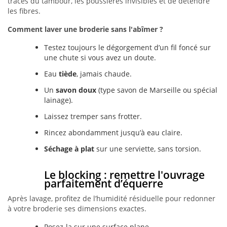
traces du tambour, les poussières invisibles et de détendre
les fibres.
Comment laver une broderie sans l'abîmer ?
Testez toujours le dégorgement d’un fil foncé sur
une chute si vous avez un doute.
Eau
tiède
, jamais chaude.
Un
savon doux
(type savon de Marseille ou spécial
lainage).
Laissez tremper sans frotter.
Rincez abondamment jusqu’à eau claire.
Séchage à plat
sur une serviette, sans torsion.
Le blocking : remettre l'ouvrage
parfaitement d’équerre
Après lavage, profitez de l’humidité résiduelle pour redonner
à votre broderie ses dimensions exactes.
Posez-la sur une surface plane.