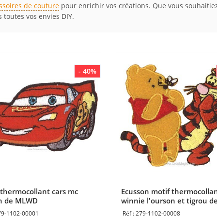
ssoires de couture
pour enrichir vos créations. Que vous souhaitiez
toutes vos envies DIY.
- 40%
 thermocollant cars mc
Ecusson motif thermocolla
n de MLWD
winnie l'ourson et tigrou d
MLWD
79-1102-00001
279-1102-00008