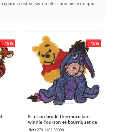
 réparer, customiser ou offrir une pièce unique,
- 15%
- 15%
nt
Ecusson brodé thermocollant
e
winnie l'ourson et bourriquet de
MLWD
279-1102-00009