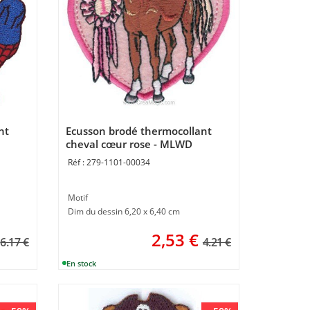
nt
Ecusson brodé thermocollant
cheval cœur rose - MLWD
279-1101-00034
Motif
Dim du dessin 6,20 x 6,40 cm
2,53
€
6.17 €
4.21 €