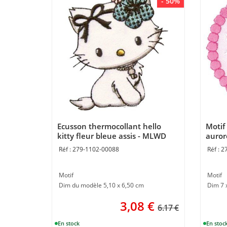
- 50%
Ecusson thermocollant hello
Motif
kitty fleur bleue assis - MLWD
auror
de M
279-1102-00088
2
Motif
Motif
Dim du modèle 5,10 x 6,50 cm
Dim 7 
3,08
€
6.17 €