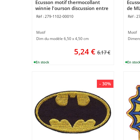
Ecusson motif thermocollant
Ecuss
winnie l'ourson discussion entre
de M
amis - MLWD
279-1102-00010
2
Motif
Motif
Dim du modèle 6,50 x 4,50 cm
Dimens
5,24
€
6.17 €
- 30%