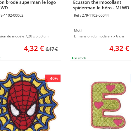
on brodé superman le logo
Ecusson thermocollant
LWD
spiderman le héro - MLWD
79-1102-00062
279-1102-00044
Motif
ion du modèle 7,20 x 5,50 cm
Dimension du modèle 7 x 6 cm
4,32
€
4,32
€
6.17 €
- 40%