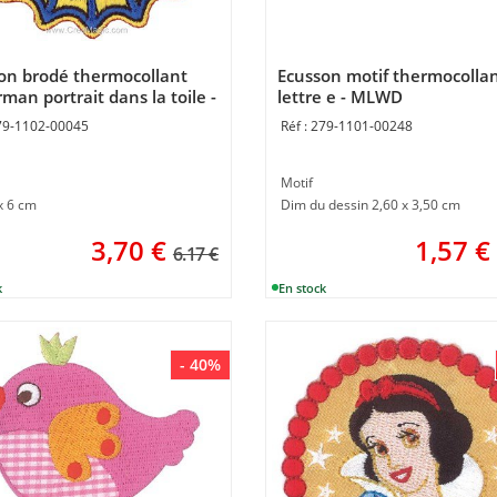
on brodé thermocollant
Ecusson motif thermocolla
man portrait dans la toile -
lettre e - MLWD
D
79-1102-00045
279-1101-00248
Motif
x 6 cm
Dim du dessin 2,60 x 3,50 cm
3,70
€
1,57
€
6.17 €
- 40%