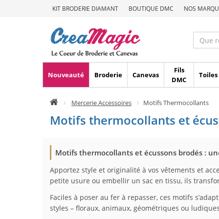
KIT BRODERIE DIAMANT
BOUTIQUE DMC
NOS MARQU
Fils
Nouveauté
Broderie
Canevas
Toiles
DMC
Mercerie Accessoires
Motifs Thermocollants
Motifs thermocollants et écuss
Motifs thermocollants et écussons brodés : un
Apportez style et originalité à vos vêtements et ac
petite usure ou embellir un sac en tissu, ils trans
Faciles à poser au fer à repasser, ces motifs s’ada
styles – floraux, animaux, géométriques ou ludique