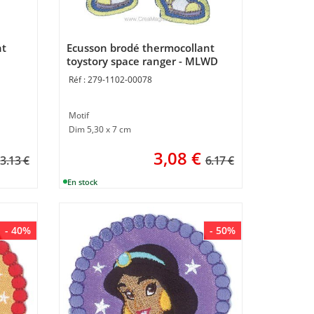
nt
Ecusson brodé thermocollant
toystory space ranger - MLWD
279-1102-00078
Motif
Dim 5,30 x 7 cm
3,08
€
3.13 €
6.17 €
- 40%
- 50%