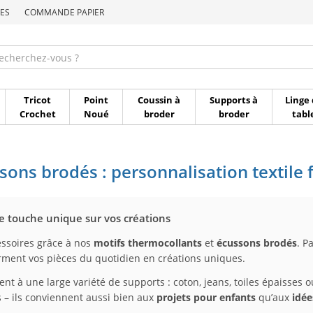
ES
COMMANDE PAPIER
Commande par référen
Tricot
Point
Coussin à
Supports à
Linge 
Crochet
Noué
broder
broder
tabl
ons brodés : personnalisation textile f
e touche unique sur vos créations
cessoires grâce à nos
motifs thermocollants
et
écussons brodés
. P
forment vos pièces du quotidien en créations uniques.
ptent à une large variété de supports : coton, jeans, toiles épaiss
s – ils conviennent aussi bien aux
projets pour enfants
qu’aux
idé