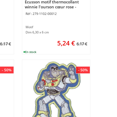
Ecusson motif thermocollant
winnie l'ourson cœur rose -
MLWD
279-1102-00012
Motif
Dim 6,30 x 6 cm
5,24
€
6.17 €
6.17 €
- 50%
- 50%