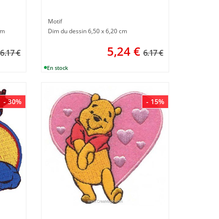
Motif
cm
Dim du dessin 6,50 x 6,20 cm
5,24
€
6.17 €
6.17 €
- 30%
- 15%