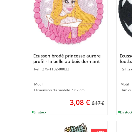
Ecusson brodé princesse aurore
Ecuss
profil - la belle au bois dormant
footba
de MLWD
MLW
279-1102-00033
2
Motif
Motif
Dimension du modèle 7 x 7 cm
Dim du
3,08
€
6.17 €