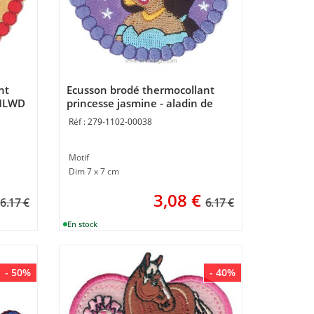
nt
Ecusson brodé thermocollant
 MLWD
princesse jasmine - aladin de
MLWD
279-1102-00038
Motif
Dim 7 x 7 cm
3,08
€
6.17 €
6.17 €
- 50%
- 40%