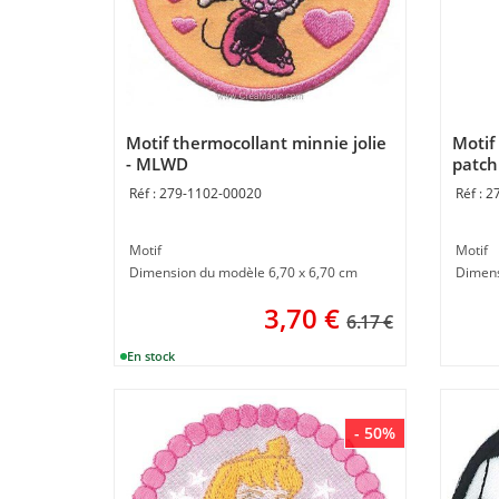
Motif thermocollant minnie jolie
Motif
- MLWD
patch
279-1102-00020
2
Motif
Motif
Dimension du modèle 6,70 x 6,70 cm
Dimens
3,70
€
6.17 €
- 50%