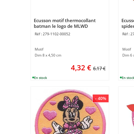
Ecusson motif thermocollant
Ecuss
batman le logo de MLWD
spider
MLW
279-1102-00052
2
Motif
Motif
Dim 8 x 4,50 cm
Dim 6 
4,32
€
6.17 €
- 40%