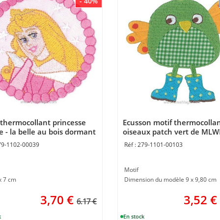
- 40%
 thermocollant princesse
Ecusson motif thermocolla
e - la belle au bois dormant
oiseaux patch vert de ML
LWD
79-1102-00039
279-1101-00103
Motif
x 7 cm
Dimension du modèle 9 x 9,80 cm
3,70
€
3,52
€
6.17 €