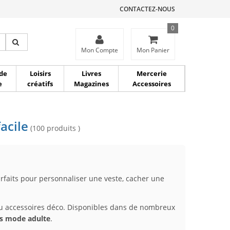
CONTACTEZ-NOUS
0
ce
Mon Compte
Mon Panier
de
Loisirs
Livres
Mercerie
e
créatifs
Magazines
Accessoires
acile
(100 produits )
arfaits pour personnaliser une veste, cacher une
es ou accessoires déco. Disponibles dans de nombreux
es mode adulte
.