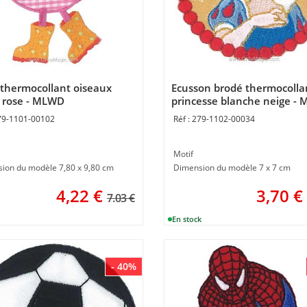
 thermocollant oiseaux
Ecusson brodé thermocolla
 rose - MLWD
princesse blanche neige -
79-1101-00102
279-1102-00034
Motif
ion du modèle 7,80 x 9,80 cm
Dimension du modèle 7 x 7 cm
4,22
€
3,70
€
7.03 €
- 40%