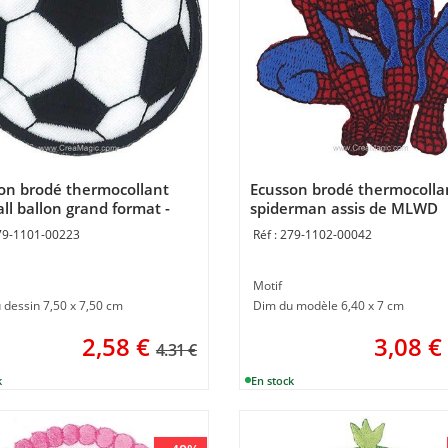
on brodé thermocollant
Ecusson brodé thermocolla
ll ballon grand format -
spiderman assis de MLWD
D
79-1101-00223
279-1102-00042
Motif
 dessin 7,50 x 7,50 cm
Dim du modèle 6,40 x 7 cm
2,58
€
3,08
€
4.31 €