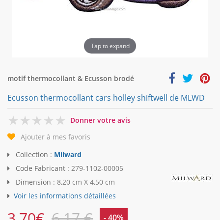
Tap to expand
motif thermocollant & Ecusson brodé
Ecusson thermocollant cars holley shiftwell de MLWD
0
Donner votre avis
Ajouter à mes favoris
Collection :
Milward
Code Fabricant :
279-1102-00005
Dimension :
8,20 cm X 4,50 cm
Voir les informations détaillées
3,70
€
6,17 €
- 40%