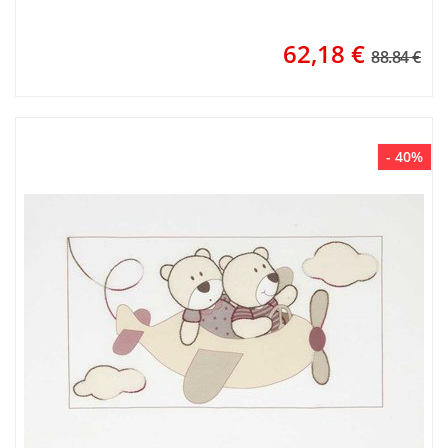
62,18
€
88.84 €
- 40%