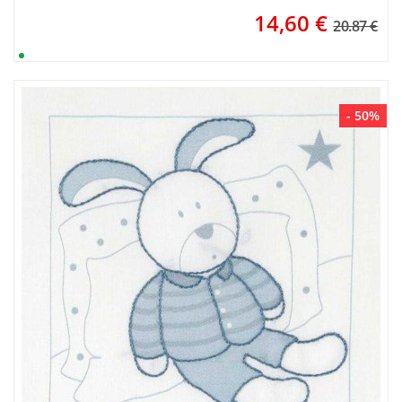
14,60
€
20.87 €
- 50%