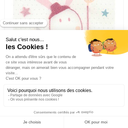
Broderie traditionnelle la fête foraine -baby stars -
DMC
TB118
Kit broderie traditionnelle
Dimension du modèle terminé 14 x 14 cm