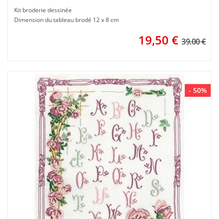
Kit broderie dessinée
Dimension du tableau brodé 12 x 8 cm
19,50
€
39.00 €
- 50%