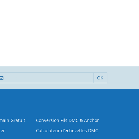
OK
 main Gratuit
Conversion Fils DMC & Anchor
der
Calculateur d’échevettes DMC