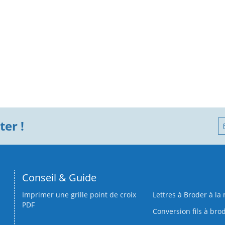
er !
Conseil & Guide
Imprimer une grille point de croix
Lettres à Broder à la
PDF
Conversion fils à bro