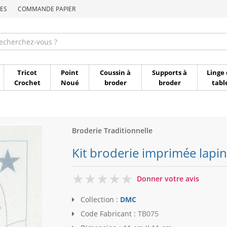
ES
COMMANDE PAPIER
Commande par référen
Tricot
Point
Coussin à
Supports à
Linge 
Crochet
Noué
broder
broder
tabl
Broderie Traditionnelle
Kit broderie imprimée lapi
0
Donner votre avis
Collection :
DMC
Code Fabricant :
TB075