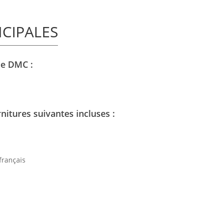
NCIPALES
de DMC :
rnitures suivantes incluses :
français