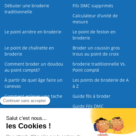
Débuter une broderie
Fils DMC supprimés
traditionnelle
Calculateur d'unité de
mesure
Le point arrière en broderie
Le point de feston en
broderie
Le point de chaînette en
Broder un coussin gros
broderie
trous au point de croix
Comment broder un doudou
broderie traditionnelle Vs.
au point compté?
Point compté
À partir de quel âge faire un
Les points de broderie de A
canevas
à Z
Comment enlever une tache
Guide fils à broder
sur une broderie
Guide Fils DMC
Guide de la Broderie