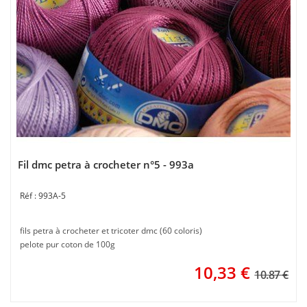
Fil dmc petra à crocheter n°5 - 993a
993A-5
fils petra à crocheter et tricoter dmc (60 coloris)
pelote pur coton de 100g
10,33
€
10.87 €