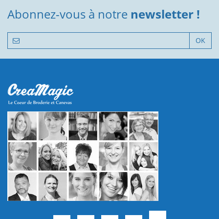
Abonnez-vous à notre
newsletter !
OK