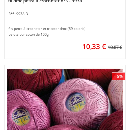
Fil dmc petra à crocheter n°3 - 993a
993A-3
fils petra à crocheter et tricoter dmc (39 coloris)
pelote pur coton de 100g
10,33
€
10.87 €
- 5%