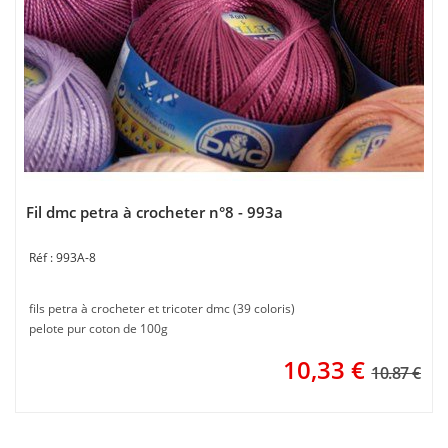
Fil dmc petra à crocheter n°8 - 993a
993A-8
fils petra à crocheter et tricoter dmc (39 coloris)
pelote pur coton de 100g
10,33
€
10.87 €