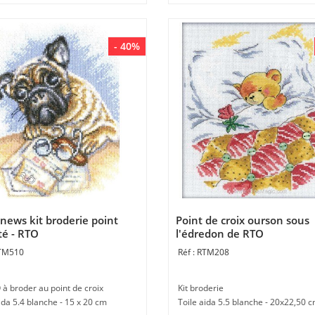
- 40%
news kit broderie point
Point de croix ourson sous
é - RTO
l'édredon de RTO
TM510
RTM208
 à broder au point de croix
Kit broderie
ida 5.4 blanche - 15 x 20 cm
Toile aida 5.5 blanche - 20x22,50 