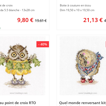
nt de croix
Boite à couture en tissu
ida 5.5 blanche - 13x28 cm
Dim 19,50 x 10 x 19,50 cm
9,80
€
21,13
€
19.61 €
4
- 40%
au point de croix RTO
Quel monde renversant kit