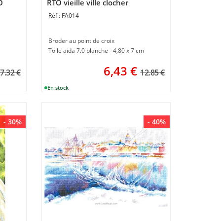
O
RTO vieille ville clocher
FA014
Broder au point de croix
Toile aida 7.0 blanche - 4,80 x 7 cm
6,43
€
7.32 €
12.85 €
- 30%
- 40%