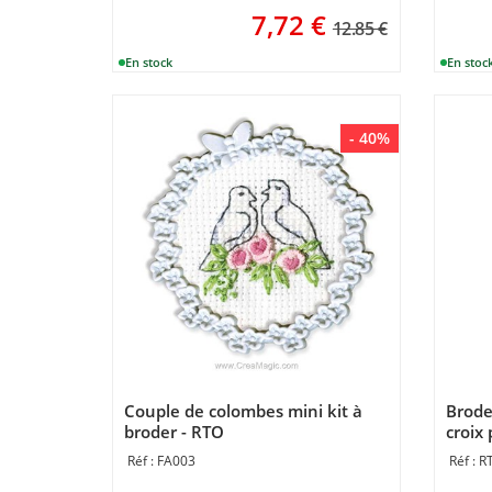
7,72
€
12.85 €
- 40%
Couple de colombes mini kit à
Brode
broder - RTO
croix
FA003
R