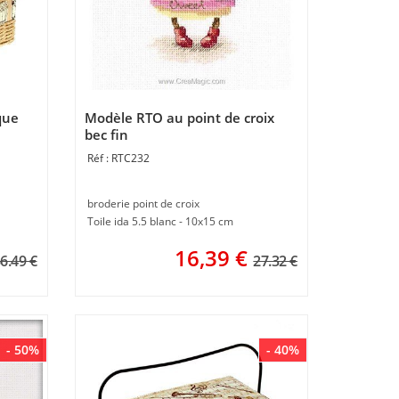
que
Modèle RTO au point de croix
bec fin
RTC232
broderie point de croix
Toile ida 5.5 blanc - 10x15 cm
16,39
€
6.49 €
27.32 €
- 50%
- 40%