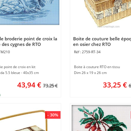
e broderie point de croix la
Boite de couture belle épo
 des cygnes de RTO
en osier chez RTO
TM210
2759-RT-34
e point de croix en kit
Boite à couture RTO en tissu
ida 5.5 bleue - 40x35 cm
Dim 26 x 19 x 26 cm
43,94
€
33,25
€
73.25 €
6
- 30%