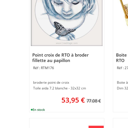
Point croix de RTO à broder
Boite
fillette au papillon
RTO
RTM176
2
broderie point de croix
Boite à
Toile aida 7.2 blanche - 32x32 cm
Dim 32
53,95
€
77.08 €