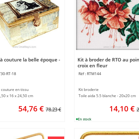
 à couture la belle époque -
Kit à broder de RTO au poi
croix en fleur
730-RT-18
RTM144
 couture en tissu
Kit broderie
,50 x 16 x 24,50 cm
Toile aida 5.5 blanche - 20x20 cm
54,76
€
14,10
€
78.23 €
2