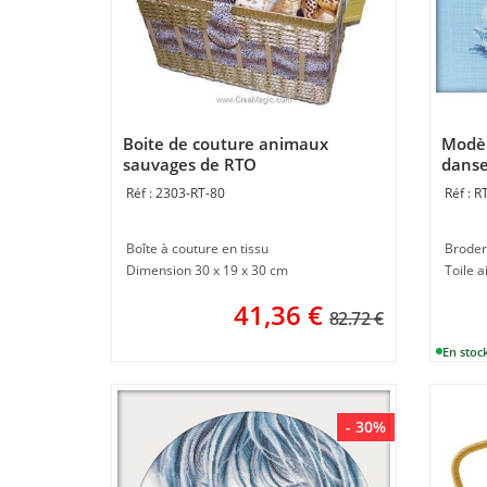
Boite de couture animaux
Modèl
sauvages de RTO
danse
2303-RT-80
R
Boîte à couture en tissu
Broderi
Dimension 30 x 19 x 30 cm
Toile a
41,36
€
82.72 €
- 30%