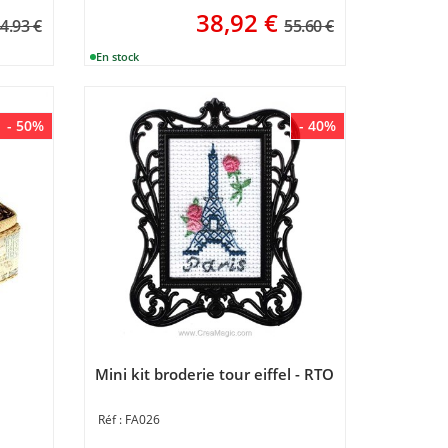
38,92
€
4.93 €
55.60 €
- 50%
- 40%
Mini kit broderie tour eiffel - RTO
FA026