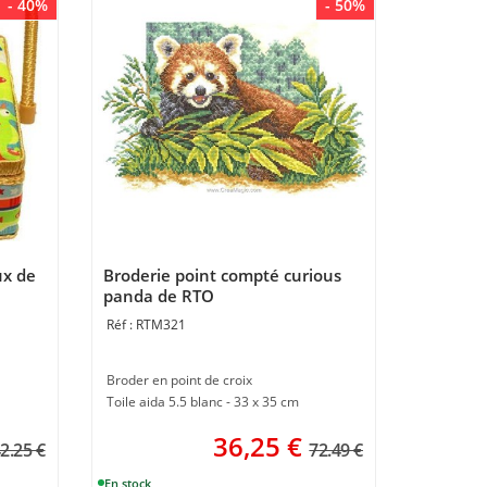
- 40%
- 50%
ux de
Broderie point compté curious
panda de RTO
RTM321
Broder en point de croix
Toile aida 5.5 blanc - 33 x 35 cm
36,25
€
2.25 €
72.49 €