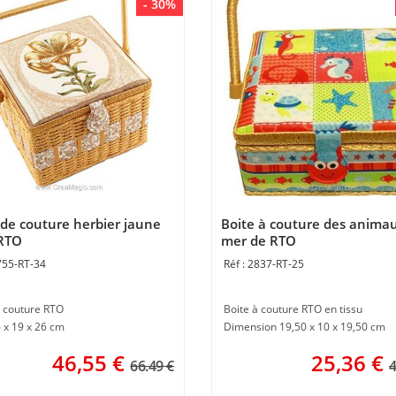
- 30%
 de couture herbier jaune
Boite à couture des anima
RTO
mer de RTO
755-RT-34
2837-RT-25
à couture RTO
Boite à couture RTO en tissu
 x 19 x 26 cm
Dimension 19,50 x 10 x 19,50 cm
46,55
€
25,36
€
66.49 €
4