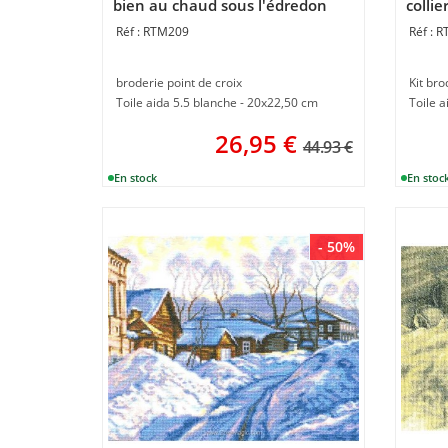
bien au chaud sous l'édredon
collie
RTM209
R
broderie point de croix
Kit bro
Toile aida 5.5 blanche - 20x22,50 cm
Toile a
26,95
€
44.93 €
- 50%