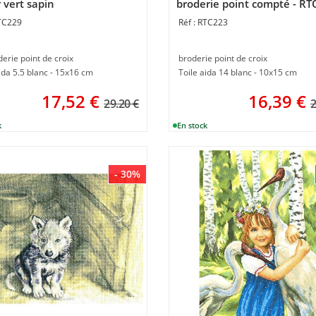
r vert sapin
broderie point compté - RT
TC229
RTC223
derie point de croix
broderie point de croix
ida 5.5 blanc - 15x16 cm
Toile aida 14 blanc - 10x15 cm
17,52
€
16,39
€
29.20 €
2
- 30%