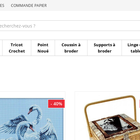
ES
COMMANDE PAPIER
Commande par référen
Tricot
Point
Coussin à
Supports à
Linge 
Crochet
Noué
broder
broder
tabl
- 40%