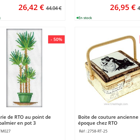
26,42
€
26,95
€
44.04 €
4
- 50%
rie de RTO au point de
Boite de couture ancienne
 palmier en pot 3
époque chez RTO
TM027
2758-RT-25