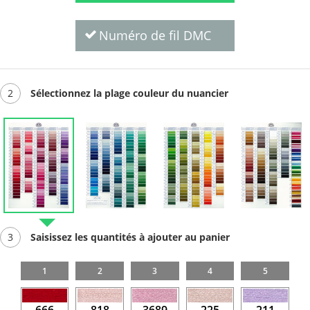
Numéro de fil DMC
2
Sélectionnez la plage couleur du nuancier
3
Saisissez les quantités à ajouter au panier
1
2
3
4
5