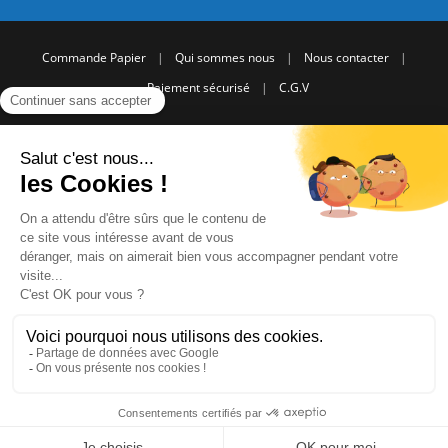
Commande Papier
|
Qui sommes nous
|
Nous contacter
|
Paiement sécurisé
|
C.G.V
2008 - 2026 © CreaMagic. ALL Rights Reserved.