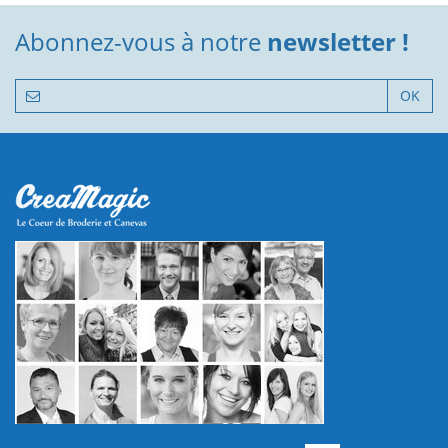
Abonnez-vous à notre
newsletter !
OK