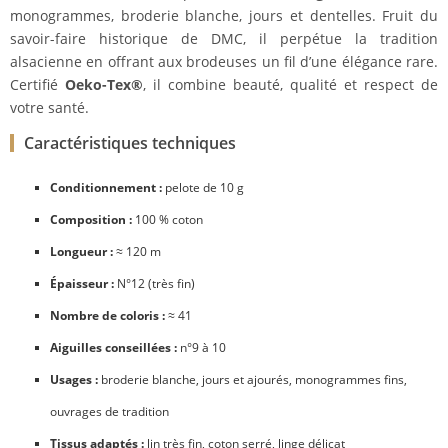
monogrammes, broderie blanche, jours et dentelles. Fruit du
savoir-faire historique de DMC, il perpétue la tradition
alsacienne en offrant aux brodeuses un fil d’une élégance rare.
Certifié
Oeko-Tex®
, il combine beauté, qualité et respect de
votre santé.
Caractéristiques techniques
Conditionnement :
pelote de 10 g
Composition :
100 % coton
Longueur :
≈ 120 m
Épaisseur :
N°12 (très fin)
Nombre de coloris :
≈ 41
Aiguilles conseillées :
n°9 à 10
Usages :
broderie blanche, jours et ajourés, monogrammes fins,
ouvrages de tradition
Tissus adaptés :
lin très fin, coton serré, linge délicat