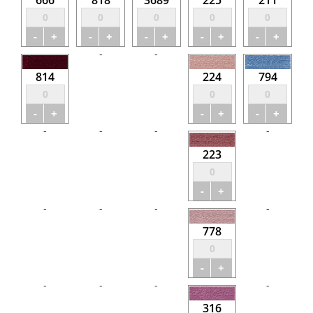
666
818
3689
225
211
-
+
-
+
-
+
-
+
-
+
-
-
814
224
794
-
+
-
+
-
+
-
-
-
-
223
-
+
-
-
-
-
778
-
+
-
-
-
-
316