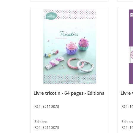
Livre tricotin - 64 pages - Editions
Livre 
E5110873
1
Editions
Edition
Réf : E5110873
Réf : 1