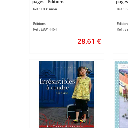
pages - Editions
pages 
E8314464
E
Editions
Edition
Réf : E8314464
Réf : 
28,61
€