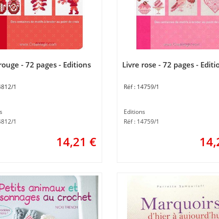
rouge - 72 pages - Editions
Livre rose - 72 pages - Editi
4812/1
14759/1
s
Editions
4812/1
Réf : 14759/1
14,21
€
14,