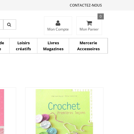
CONTACTEZ-NOUS
0
ce
Mon Compte
Mon Panier
de
Loisirs
Livres
Mercerie
e
créatifs
Magazines
Accessoires