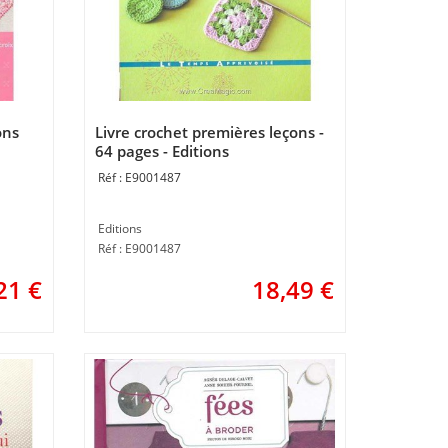
ons
Livre crochet premières leçons -
64 pages - Editions
E9001487
Editions
Réf : E9001487
21
€
18,49
€