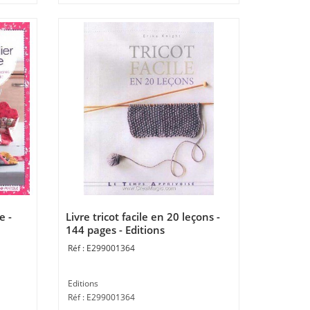
e -
Livre tricot facile en 20 leçons -
144 pages - Editions
E299001364
Editions
Réf : E299001364