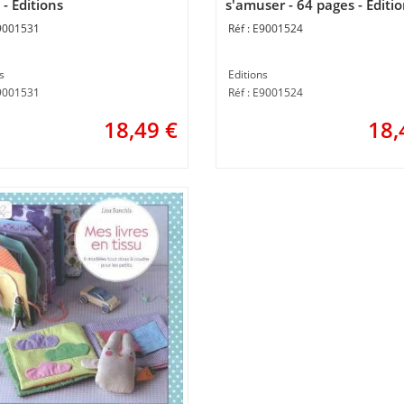
- Editions
s'amuser - 64 pages - Editi
9001531
E9001524
s
Editions
E9001531
Réf : E9001524
18,49
€
18,