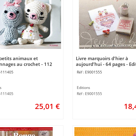
 petits animaux et
Livre marquoirs d'hier à
nnages au crochet - 112
aujourd'hui - 64 pages - Edi
- Editions
5111405
E9001555
s
Editions
E5111405
Réf : E9001555
25,01
€
18,