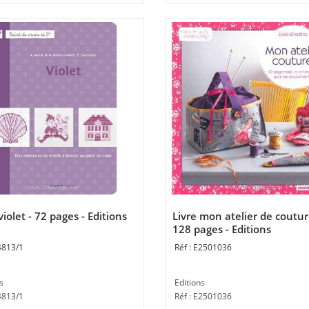
violet - 72 pages - Editions
Livre mon atelier de coutur
128 pages - Editions
4813/1
E2501036
s
Editions
4813/1
Réf : E2501036