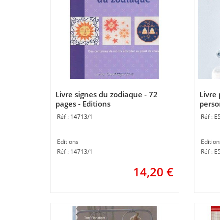
Livre signes du zodiaque - 72
Livre
pages - Editions
perso
pages 
14713/1
E
Editions
Edition
Réf : 14713/1
Réf : 
14,20
€