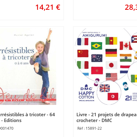
14,21
€
28,
irrésistibles à tricoter - 64
Livre - 21 projets de drape
- Editions
crocheter - DMC
9001470
15891-22