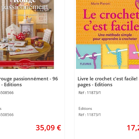
 rouge passionnément - 96
Livre le crochet c'est facile!
- Editions
pages - Editions
6508566
11873/1
s
Editions
E6508566
Réf : 11873/1
35,09
€
17,