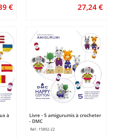
39
€
27,24
€
aux à
Livre - 5 amigurumis à crocheter
- DMC
15892-22