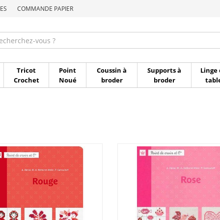
ES
COMMANDE PAPIER
Commande par référen
Tricot
Point
Coussin à
Supports à
Linge 
Crochet
Noué
broder
broder
tabl