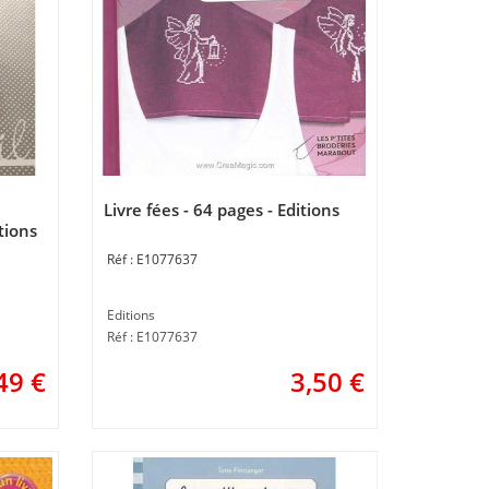
Livre fées - 64 pages - Editions
tions
E1077637
Editions
Réf : E1077637
49
€
3,50
€