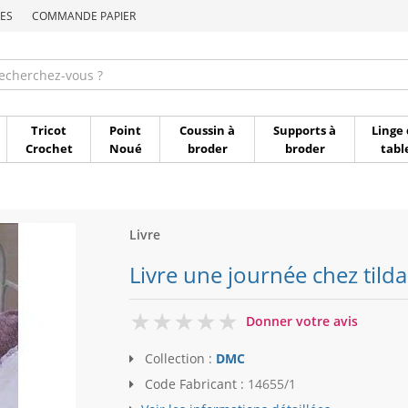
ES
COMMANDE PAPIER
Commande par référen
Tricot
Point
Coussin à
Supports à
Linge 
Crochet
Noué
broder
broder
tabl
Livre
Livre une journée chez tilda
0
Donner votre avis
Collection :
DMC
Code Fabricant :
14655/1