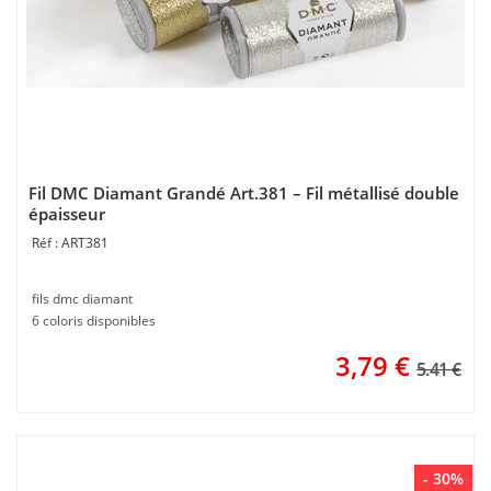
Fil DMC Diamant Grandé Art.381 – Fil métallisé double
épaisseur
ART381
fils dmc diamant
6 coloris disponibles
3,79
€
5.41 €
- 30%