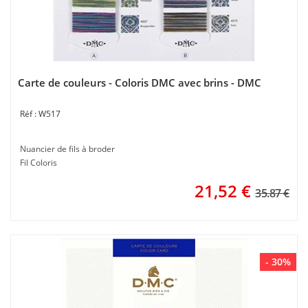
Carte de couleurs - Coloris DMC avec brins - DMC
W517
Nuancier de fils à broder
Fil Coloris
21,52
€
35.87 €
- 30%