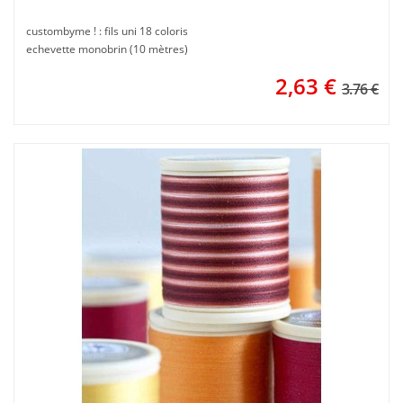
custombyme ! : fils uni 18 coloris
echevette monobrin (10 mètres)
2,63
€
3.76 €