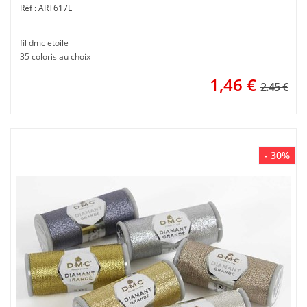
ART617E
fil dmc etoile
35 coloris au choix
1,46
€
2.45 €
- 30%