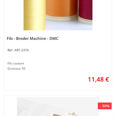
Fils - Broder Machine - DMC
ART-237A
Fils couture
Grosseur 50
11,48
€
- 50%