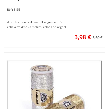
315E
dmc fils coton perlé métallisé grosseur 5
échevette dmc 25 mètres, coloris or, argent
3,98
€
5.69 €