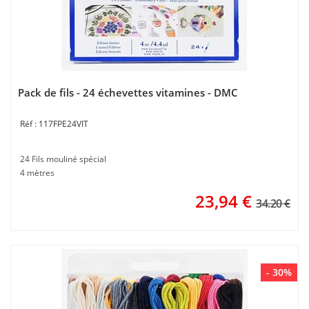
Pack de fils - 24 échevettes vitamines - DMC
117FPE24VIT
24 Fils mouliné spécial
4 mètres
23,94
€
34.20 €
- 30%