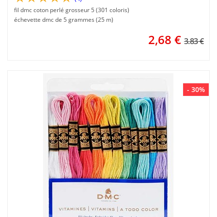
fil dmc coton perlé grosseur 5 (301 coloris)
échevette dmc de 5 grammes (25 m)
2,68
€
3.83 €
- 30%