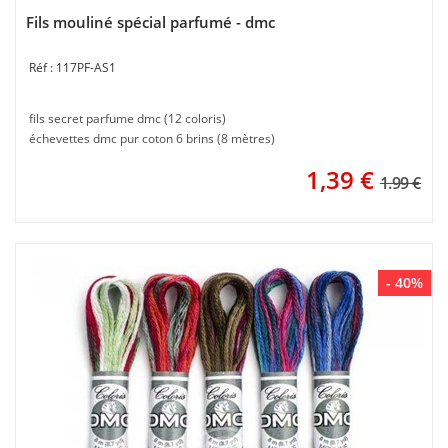
Fils mouliné spécial parfumé - dmc
117PF-AS1
fils secret parfume dmc (12 coloris)
échevettes dmc pur coton 6 brins (8 mètres)
1,39
€
1.99 €
- 40%