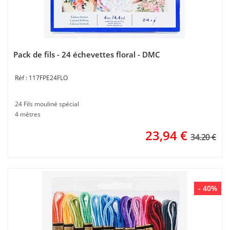
Pack de fils - 24 échevettes floral - DMC
117FPE24FLO
24 Fils mouliné spécial
4 mètres
23,94
€
34.20 €
- 40%