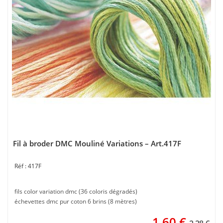
Fil à broder DMC Mouliné Variations – Art.417F
417F
fils color variation dmc (36 coloris dégradés)
échevettes dmc pur coton 6 brins (8 mètres)
1,60
€