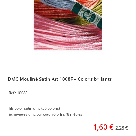
DMC Mouliné Satin Art.1008F – Coloris brillants
1008F
fils color satin dmc (36 coloris)
échevettes dmc pur coton 6 brins (8 mètres)
1,60
€
2.28 €