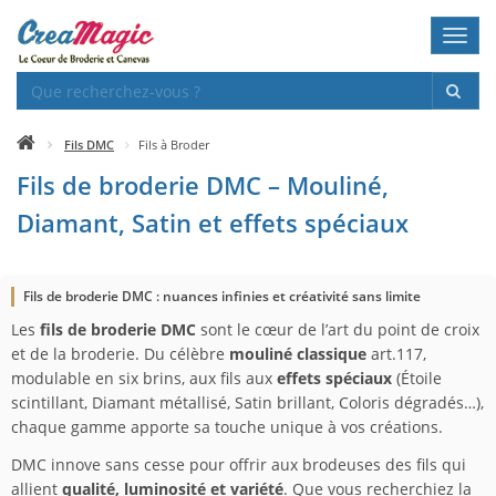
Toggl
navig
Fils DMC
Fils à Broder
Fils de broderie DMC – Mouliné,
Diamant, Satin et effets spéciaux
Fils de broderie DMC : nuances infinies et créativité sans limite
Les
fils de broderie DMC
sont le cœur de l’art du point de croix
et de la broderie. Du célèbre
mouliné classique
art.117,
modulable en six brins, aux fils aux
effets spéciaux
(Étoile
scintillant, Diamant métallisé, Satin brillant, Coloris dégradés…),
chaque gamme apporte sa touche unique à vos créations.
DMC innove sans cesse pour offrir aux brodeuses des fils qui
allient
qualité, luminosité et variété
. Que vous recherchiez la