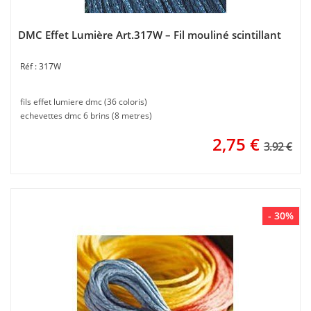
DMC Effet Lumière Art.317W – Fil mouliné scintillant
317W
fils effet lumiere dmc (36 coloris)
echevettes dmc 6 brins (8 metres)
2,75
€
3.92 €
- 30%