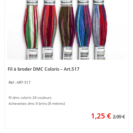
Fil à broder DMC Coloris – Art.517
ART-517
fil dmc coloris 24 couleurs
échevettes dmc 6 brins (8 mètres)
1,25
€
2.09 €