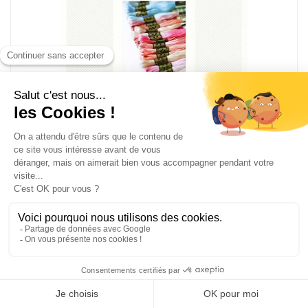
Carte de couleurs - Coton perlé ou mouliné avec brins
- DMC
W100B
Nuancier de fils à broder
Fil mouliné et coton perlé