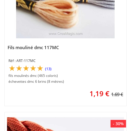
Fils mouliné dmc 117MC
ART-117MC
(13)
fils moulinés dmc (465 coloris)
échevettes dmc 6 brins (8 mètres)
1,19
€
1.69 €
- 30%