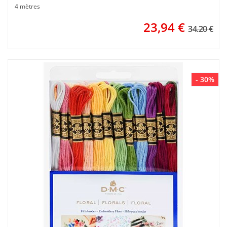
4 mètres
23,94
€
34.20 €
- 30%