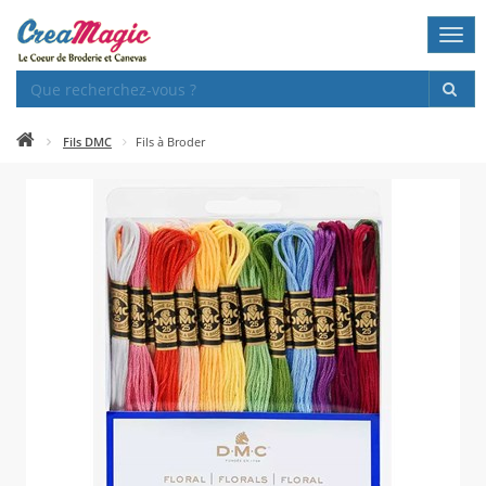
Togg
navi
Fils DMC
Fils à Broder