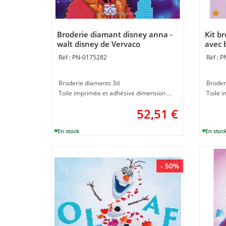
Broderie diamant disney anna -
Kit b
walt disney de Vervaco
avec 
PN-0175282
P
Broderie diamants 3d
Broder
Toile imprimée et adhésive dimension 22 x 22 cm
52,51
€
- 50%