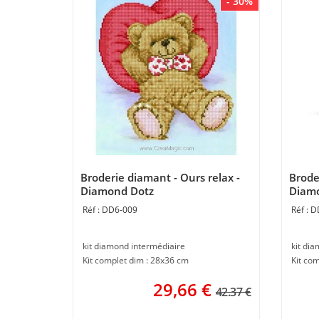
- 30%
Broderie diamant - Ours relax -
Brode
Diamond Dotz
Diam
DD6-009
D
kit diamond intermédiaire
kit di
Kit complet dim : 28x36 cm
Kit com
29,66
€
42.37 €