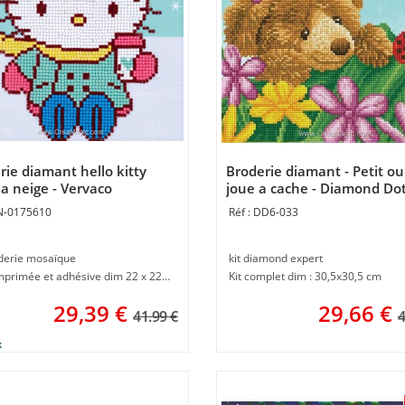
rie diamant hello kitty
Broderie diamant - Petit ou
la neige - Vervaco
joue a cache - Diamond Do
N-0175610
DD6-033
oderie mosaïque
kit diamond expert
Toile imprimée et adhésive dim 22 x 22 cm
Kit complet dim : 30,5x30,5 cm
29,39
€
29,66
€
41.99 €
4