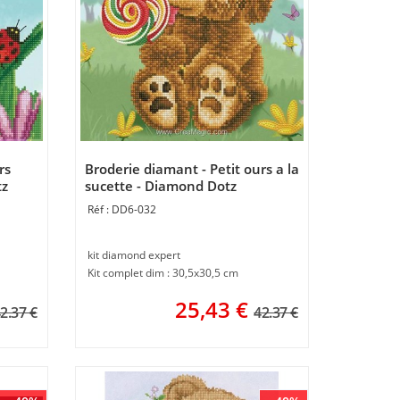
rs
Broderie diamant - Petit ours a la
tz
sucette - Diamond Dotz
DD6-032
kit diamond expert
Kit complet dim : 30,5x30,5 cm
25,43
€
2.37 €
42.37 €