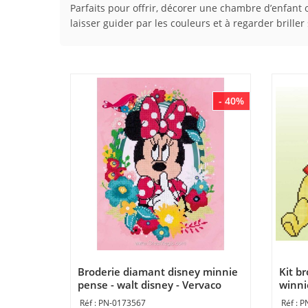
Parfaits pour offrir, décorer une chambre d’enfant 
laisser guider par les couleurs et à regarder brille
- 40%
Broderie diamant disney minnie
Kit b
pense - walt disney - Vervaco
winni
porci
PN-0173567
P