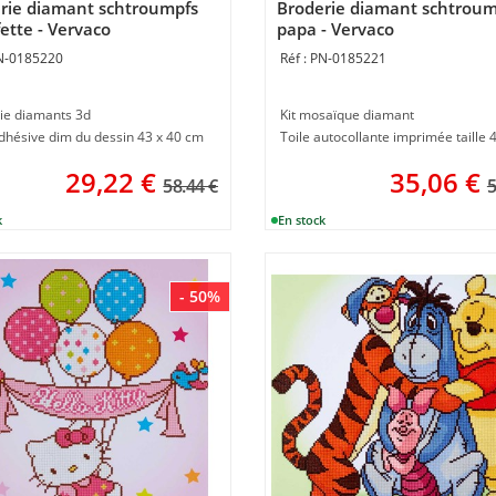
rie diamant schtroumpfs
Broderie diamant schtroum
ette - Vervaco
papa - Vervaco
N-0185220
PN-0185221
ie diamants 3d
Kit mosaïque diamant
adhésive dim du dessin 43 x 40 cm
29,22
€
35,06
€
58.44 €
5
- 50%