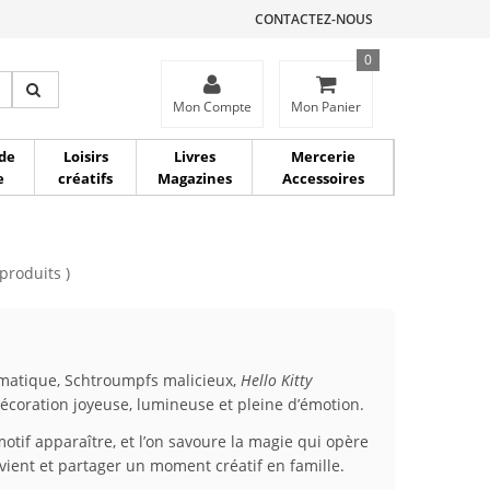
CONTACTEZ-NOUS
0
ce
Mon Compte
Mon Panier
de
Loisirs
Livres
Mercerie
e
créatifs
Magazines
Accessoires
 produits )
atique, Schtroumpfs malicieux,
Hello Kitty
écoration joyeuse, lumineuse et pleine d’émotion.
motif apparaître, et l’on savoure la magie qui opère
vient et partager un moment créatif en famille.