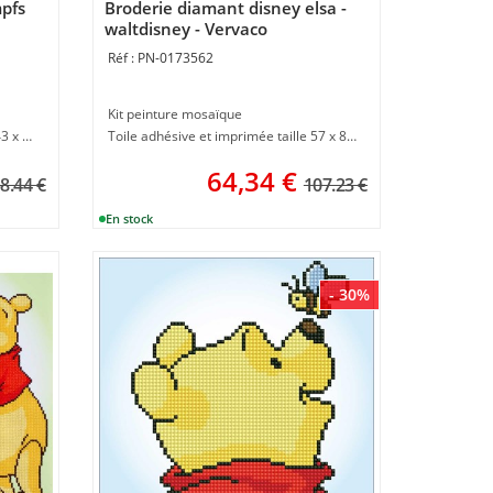
pfs
Broderie diamant disney elsa -
waltdisney - Vervaco
PN-0173562
Kit peinture mosaïque
Toile autocollante imprimée taille 43 x 40 cm
Toile adhésive et imprimée taille 57 x 80 cm
64,34
€
8.44 €
107.23 €
- 30%