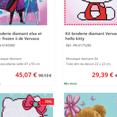
roderie diamant elsa et
Kit broderie diamant Verva
- frozen ii de Vervaco
hello kitty
N-0185089
PN-0175280
saïque diamant
Mosaïque diamant 3d
utocollante taille 47 x 55 cm
Toile dim du dessin 22 x 22 cm
45,07
€
29,39
€
90.13 €
4
- 30%