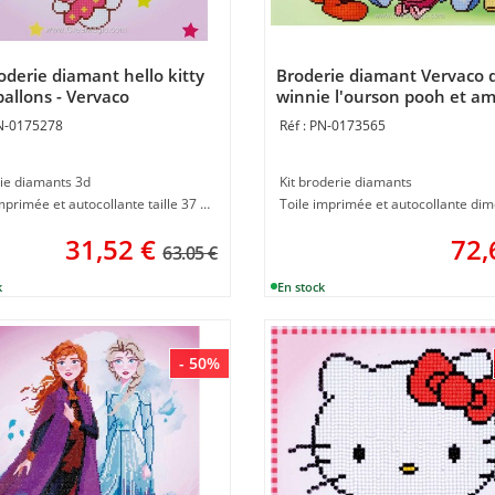
roderie diamant hello kitty
Broderie diamant Vervaco 
ballons - Vervaco
winnie l'ourson pooh et am
N-0175278
PN-0173565
ie diamants 3d
Kit broderie diamants
Toile imprimée et autocollante taille 37 x 44 cm
31,52
€
72,
63.05 €
- 50%