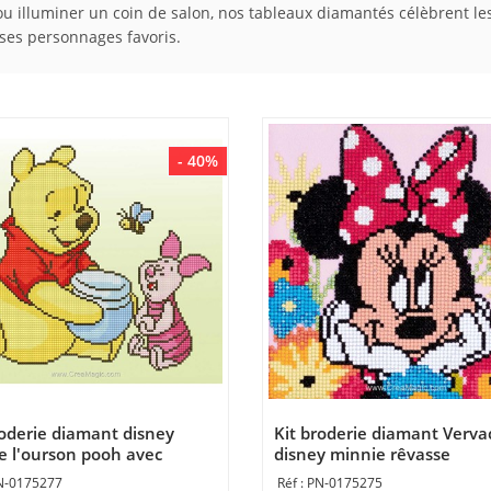
ou illuminer un coin de salon, nos tableaux diamantés célèbrent les
r ses personnages favoris.
- 40%
roderie diamant disney
Kit broderie diamant Verva
e l'ourson pooh avec
disney minnie rêvasse
net - Vervaco
N-0175277
PN-0175275