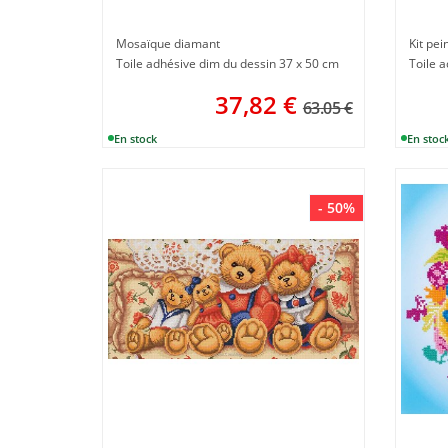
Mosaïque diamant
Kit pe
Toile adhésive dim du dessin 37 x 50 cm
Toile a
37,82
€
63.05 €
- 50%