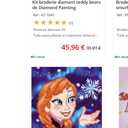
Kit broderie diamant teddy bears
Brode
de Diamond Painting
smurf
AZ-1645
P
(1)
Peinture diamant 3d
Broder
Toile autocollante et imprimée dimension 30 x 60 cm
Toile 
45,96
€
91.91 €