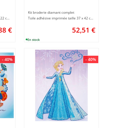
Kit broderie diamant complet
Toile adhésive imprimée taille 22 x 22 cm
Toile adhésive imprimée taille 37 x 42 cm
88
€
52,51
€
- 40%
- 40%