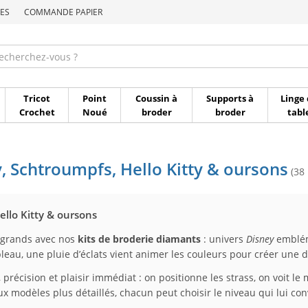
ES
COMMANDE PAPIER
Commande par référen
Tricot
Point
Coussin à
Supports à
Linge 
Crochet
Noué
broder
broder
tabl
, Schtroumpfs, Hello Kitty & oursons
(38
ello Kitty & oursons
es grands avec nos
kits de broderie diamants
: univers
Disney
emblém
eau, une pluie d’éclats vient animer les couleurs pour créer une d
précision et plaisir immédiat : on positionne les strass, on voit le 
x modèles plus détaillés, chacun peut choisir le niveau qui lui con