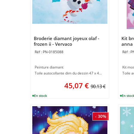
Broderie diamant joyeux olaf -
Kit b
frozen ii - Vervaco
anna 
PN-0185088
P
Peinture diamant
Kit mo
Toile autocollante dim du dessin 47 x 42 cm
Toile a
45,07
€
90.13 €
- 30%