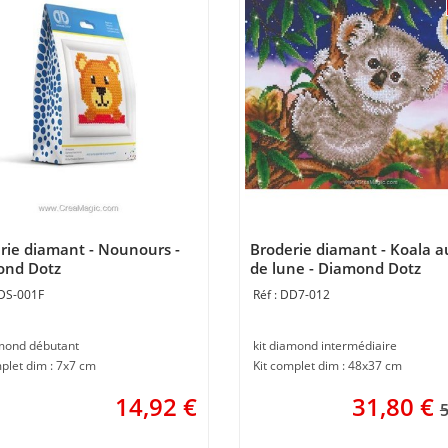
rie diamant - Nounours -
Broderie diamant - Koala au
ond Dotz
de lune - Diamond Dotz
DS-001F
DD7-012
amond débutant
kit diamond intermédiaire
plet dim : 7x7 cm
Kit complet dim : 48x37 cm
14,92
€
31,80
€
5