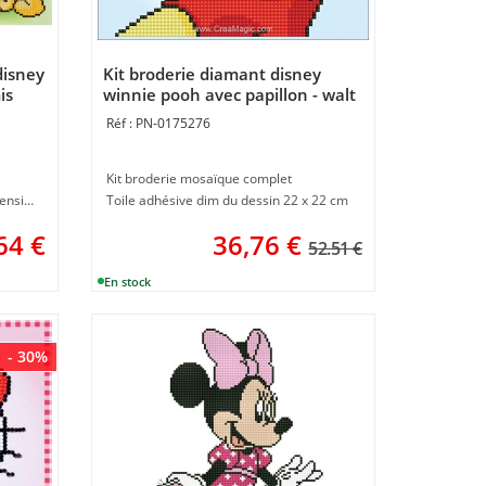
disney
Kit broderie diamant disney
is
winnie pooh avec papillon - walt
disney de Vervaco
PN-0175276
Kit broderie mosaïque complet
Toile imprimée et autocollante dimension 47 x 42 cm
Toile adhésive dim du dessin 22 x 22 cm
64
€
36,76
€
52.51 €
- 30%