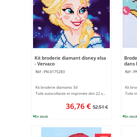
Kit broderie diamant disney elsa
Brode
- Vervaco
dans 
PN-0175283
P
Kit broderie diamants 3d
Kit br
Toile autocollante et imprimée dim 22 x 22 cm
36,76
€
52.51 €