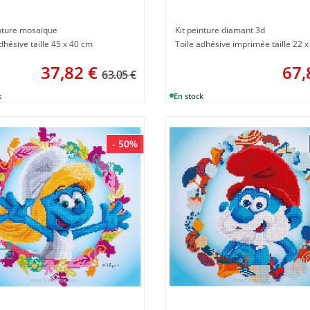
inture mosaïque
Kit peinture diamant 3d
dhésive taille 45 x 40 cm
37,82
€
67,
63.05 €
- 50%