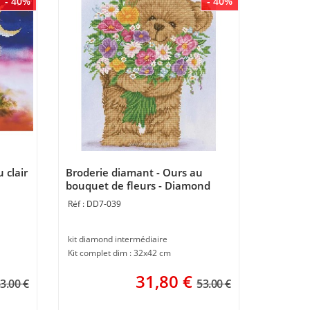
- 40%
- 40%
 clair
Broderie diamant - Ours au
bouquet de fleurs - Diamond
Dotz
DD7-039
kit diamond intermédiaire
Kit complet dim : 32x42 cm
31,80
€
3.00 €
53.00 €