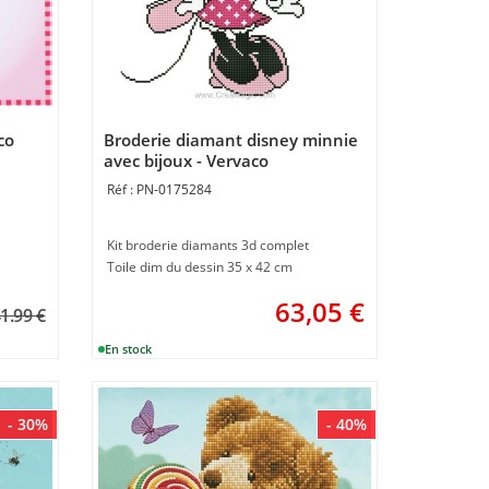
co
Broderie diamant disney minnie
avec bijoux - Vervaco
PN-0175284
Kit broderie diamants 3d complet
Toile dim du dessin 35 x 42 cm
63,05
€
1.99 €
- 30%
- 40%