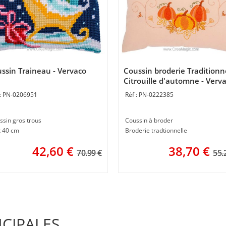
ssin Traineau - Vervaco
Coussin broderie Traditionn
Citrouille d'automne - Verv
PN-0206951
PN-0222385
ssin gros trous
Coussin à broder
x 40 cm
Broderie tradtionnelle
42,60
€
38,70
€
70.99 €
55.
NCIPALES