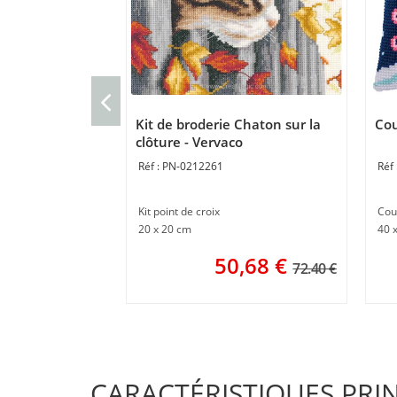
Kit de broderie Chaton sur la
Cou
clôture - Vervaco
PN-0212261
Kit point de croix
Cou
20 x 20 cm
40 
50,68
€
72.40 €
CARACTÉRISTIQUES PRI