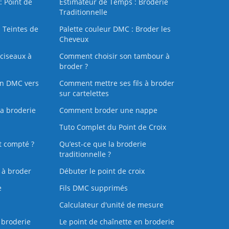
: Point de
Estimateur de Temps : Broderie
Traditionnelle
 Teintes de
Palette couleur DMC : Broder les
Cheveux
ciseaux à
Comment choisir son tambour à
broder ?
on DMC vers
Comment mettre ses fils à broder
sur cartelettes
la broderie
Comment broder une nappe
Tuto Complet du Point de Croix
t compté ?
Qu’est-ce que la broderie
traditionnelle ?
s à broder
Débuter le point de croix
e
Fils DMC supprimés
Calculateur d'unité de mesure
 broderie
Le point de chaînette en broderie