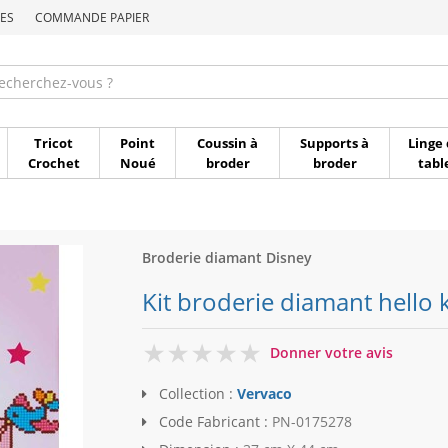
ES
COMMANDE PAPIER
Commande par référen
Tricot
Point
Coussin à
Supports à
Linge 
Crochet
Noué
broder
broder
tabl
Broderie diamant Disney
Kit broderie diamant hello k
0
Donner votre avis
Collection :
Vervaco
Code Fabricant :
PN-0175278