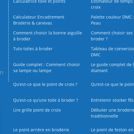
Calculatrice toile et points
Estimateur de temps 
croix
Calculateur Encadrement
Palette couleur DMC :
Broderie & canevas
Peau
Comment choisir la bonne aiguille
Comment choisir ses 
à broder
broder ?
Tuto toiles à broder
Tableau de conversi
DMC
Guide complet : Comment choisir
Le guide complet de 
sa lampe ou lampe
diamant
.21
Qu’est-ce que le point de croix ?
Qu’est-ce que le poin
Qu’est‑ce qu’une toile à broder ?
Entretenir stocker fil
Lire grille point de croix
Débuter une broderi
traditionnelle
Le point arrière en broderie
Le point de feston en