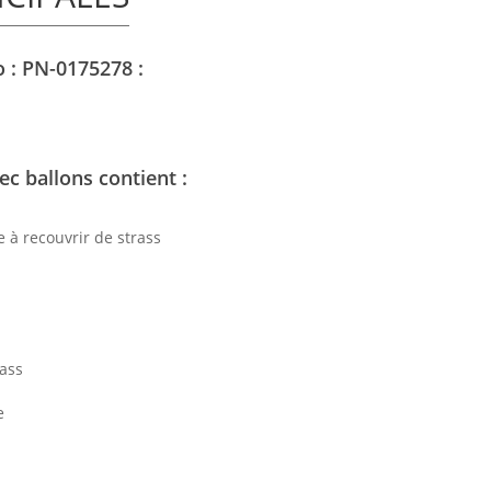
 : PN-0175278 :
ec ballons contient :
 à recouvrir de strass
rass
e