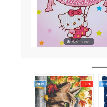
Hover to zoom
NEW
- 30%
NE