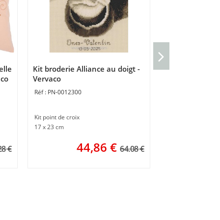
kit Nappe à bro
d'automne - Ve
elle
Kit broderie Alliance au doigt -
PN-0222373
aco
Vervaco
PN-0012300
Nappe point de cro
80 x 80 cm
Kit point de croix
4
17 x 23 cm
44,86
€
28 €
64.08 €