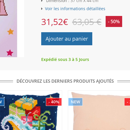
Dimension :
37 cm X 44 cm
Voir les informations détaillées
31,52
€
63,05 €
- 50%
Ajouter au panier
Expédié sous 3 à 5 Jours
DÉCOUVREZ LES DERNIERS PRODUITS AJOUTÉS
W
- 40%
NEW
-