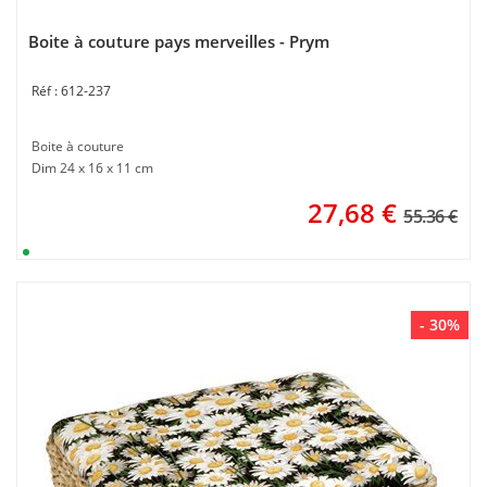
Boite à couture pays merveilles - Prym
612-237
Boite à couture
Dim 24 x 16 x 11 cm
27,68
€
55.36 €
- 30%