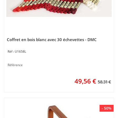
Coffret en bois blanc avec 30 échevettes - DMC
U1658L
Référence
49,56
€
58.31 €
- 50%