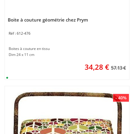
Boite à couture géométrie chez Prym
612-476
Boites à couture en tissu
Dim 24 x 11 cm
34,28
€
57.13 €
- 40%