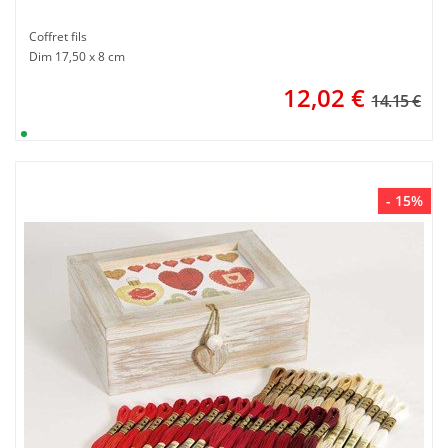
Coffret fils
Dim 17,50 x 8 cm
12,02
€
14.15 €
- 15%