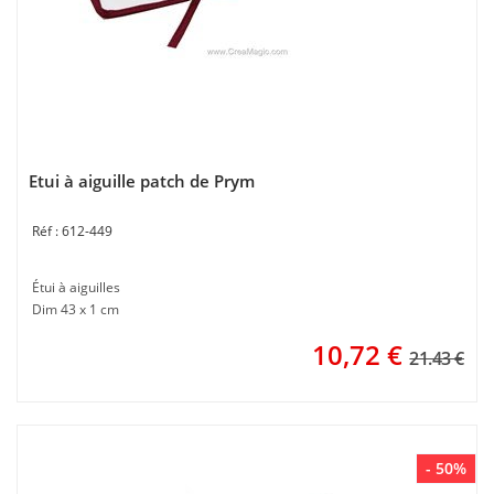
Etui à aiguille patch de Prym
612-449
Étui à aiguilles
Dim 43 x 1 cm
10,72
€
21.43 €
- 50%