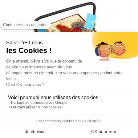
Boite à couture basse cour chez RTO
3027-RT-34