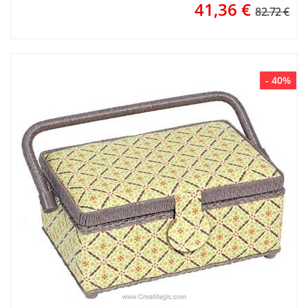
41,36
€
82.72 €
- 40%