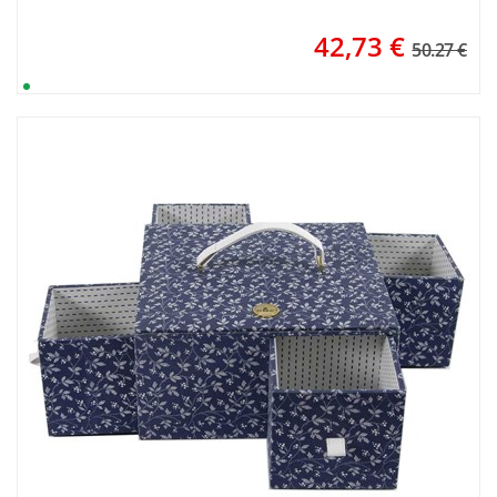
42,73
€
50.27 €