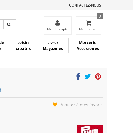
CONTACTEZ-NOUS
0
ce
Mon Compte
Mon Panier
de
Loisirs
Livres
Mercerie
e
créatifs
Magazines
Accessoires
m
Ajouter à mes favoris