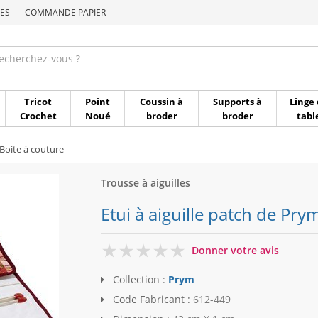
ES
COMMANDE PAPIER
Commande par référen
Tricot
Point
Coussin à
Supports à
Linge 
Crochet
Noué
broder
broder
tabl
Boite à couture
Trousse à aiguilles
Etui à aiguille patch de Pry
0
Donner votre avis
Collection :
Prym
Code Fabricant :
612-449