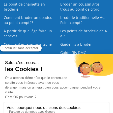
Le point de chaînette en
Broder un coussin gros
broderie
trous au point de croix
Comment broder un doudou
broderie traditionnelle Vs.
au point compté?
Point compté
À partir de quel âge faire un
Les points de broderie de A
canevas
à Z
Comment enlever une tache
Guide fils à broder
sur une broderie
Guide Fils DMC
Guide de la Broderie
Commande Papier
|
Qui sommes nous
|
Nous contacter
|
Paiement sécurisé
|
C.G.V