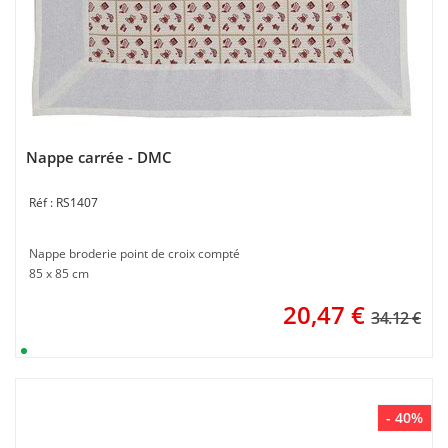
Nappe carrée - DMC
RS1407
Nappe broderie point de croix compté
85 x 85 cm
20,47
€
34.12 €
- 40%