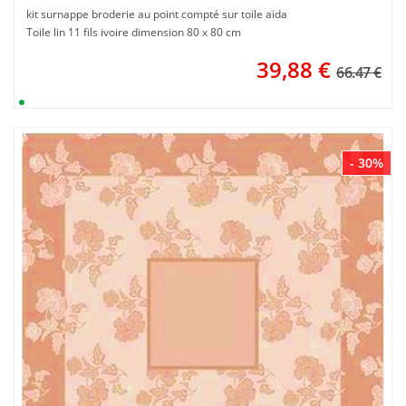
kit surnappe broderie au point compté sur toile aida
Toile lin 11 fils ivoire dimension 80 x 80 cm
39,88
€
66.47 €
- 30%