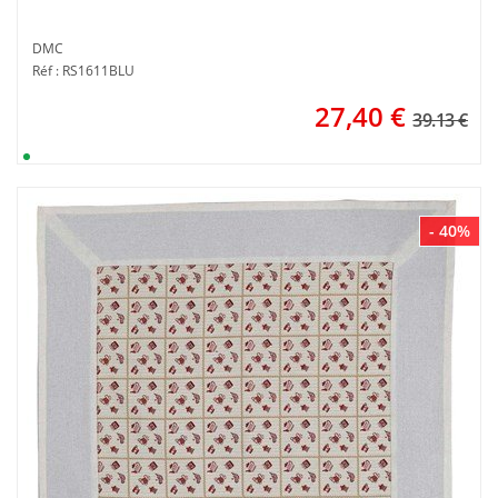
DMC
Réf : RS1611BLU
27,40
€
39.13 €
- 40%