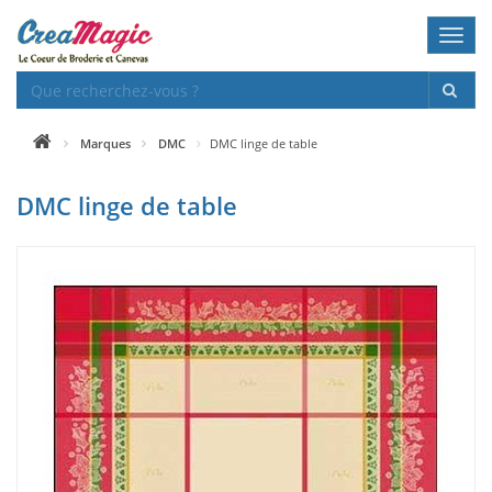
Toggl
navig
Marques
DMC
DMC linge de table
DMC linge de table