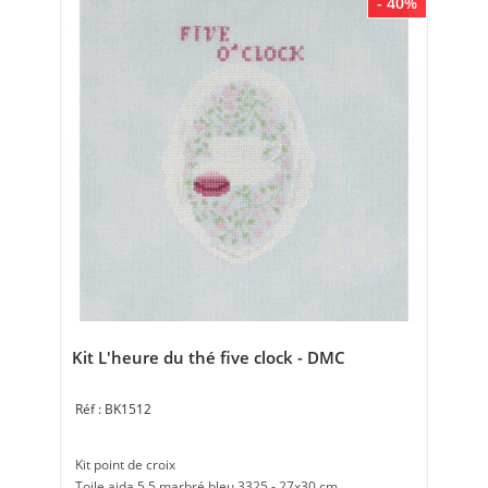
- 40%
Kit L'heure du thé five clock - DMC
BK1512
Kit point de croix
Toile aida 5.5 marbré bleu 3325 - 27x30 cm