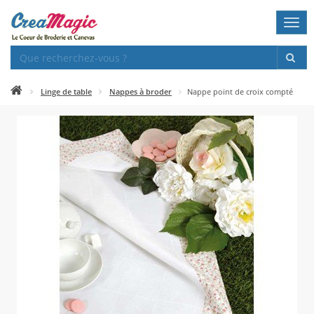
Togg
navi
Linge de table
Nappes à broder
Nappe point de croix compté