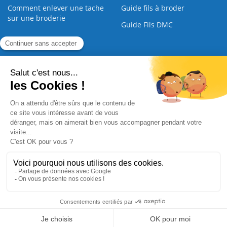
Comment enlever une tache
Guide fils à broder
sur une broderie
Guide Fils DMC
Guide de la Broderie
Commande Papier
|
Qui sommes nous
|
Nous contacter
|
Paiement sécurisé
|
C.G.V
2008 - 2026 © CreaMagic. ALL Rights Reserved.