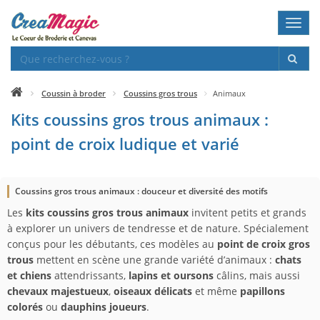
Toggl
navig
Coussin à broder
Coussins gros trous
Animaux
Kits coussins gros trous animaux :
point de croix ludique et varié
Coussins gros trous animaux : douceur et diversité des motifs
Les
kits coussins gros trous animaux
invitent petits et grands
à explorer un univers de tendresse et de nature. Spécialement
conçus pour les débutants, ces modèles au
point de croix gros
trous
mettent en scène une grande variété d’animaux :
chats
et chiens
attendrissants,
lapins et oursons
câlins, mais aussi
chevaux majestueux
,
oiseaux délicats
et même
papillons
colorés
ou
dauphins joueurs
.