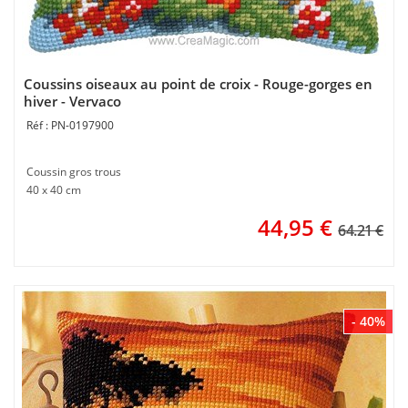
Coussins oiseaux au point de croix - Rouge-gorges en
hiver - Vervaco
PN-0197900
Coussin gros trous
40 x 40 cm
44,95
€
64.21 €
- 40%