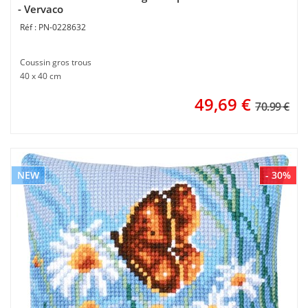
- Vervaco
PN-0228632
Coussin gros trous
40 x 40 cm
49,69
€
70.99 €
NEW
- 30%