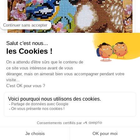
Kit coussin point de croix le faon et l'oiseau - Vervaco
PN-0008691
Kit canevas coussin gros trous
Dim du modèle à réaliser 40 x 40 cm
39,20
€
56.00 €