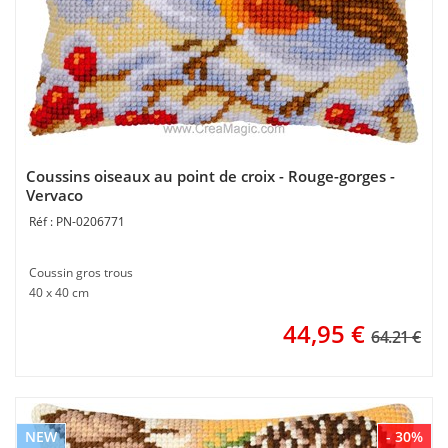
Coussins oiseaux au point de croix - Rouge-gorges -
Vervaco
PN-0206771
Coussin gros trous
40 x 40 cm
44,95
€
64.21 €
NEW
- 30%