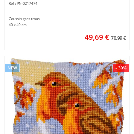
PN-0217474
Coussin gros trous
40 x 40 cm
49,69
€
70.99 €
NEW
- 30%