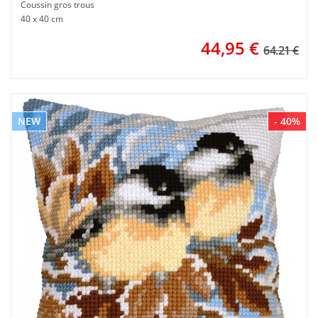
Coussin gros trous
40 x 40 cm
44,95
€
64.21 €
NEW
- 40%