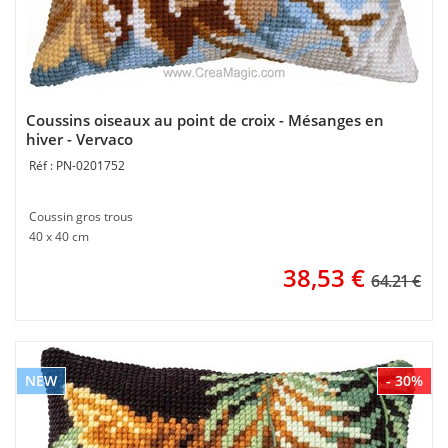
Coussins oiseaux au point de croix - Mésanges en
hiver - Vervaco
PN-0201752
Coussin gros trous
40 x 40 cm
38,53
€
64.21 €
NEW
- 30%