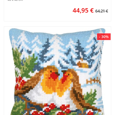
44,95
€
64.21 €
- 30%