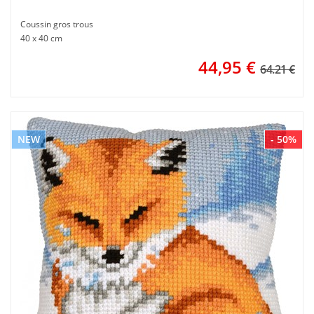
Coussin gros trous
40 x 40 cm
44,95
€
64.21 €
NEW
- 50%