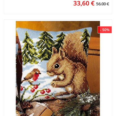
33,60
€
56.00 €
- 50%