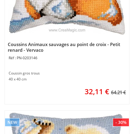
Coussins Animaux sauvages au point de croix - Petit
renard - Vervaco
PN-0203146
Coussin gros trous
40 x 40 cm
32,11
€
64.21 €
NEW
- 30%