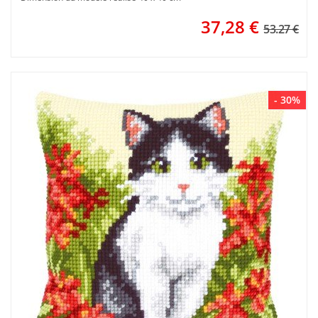
37,28
€
53.27 €
- 30%