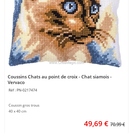
Coussins Chats au point de croix - Chat siamois -
Vervaco
PN-0217474
Coussin gros trous
40 x 40 cm
49,69
€
70.99 €