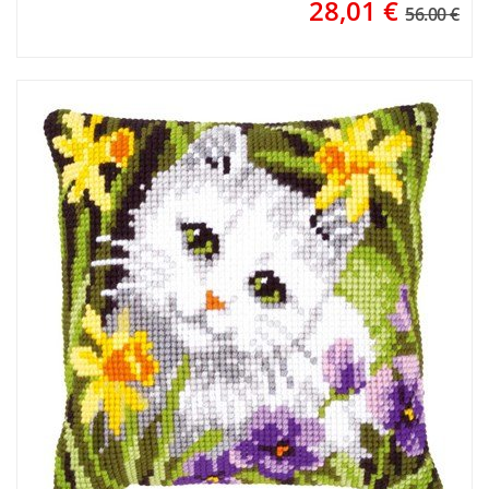
28,01
€
56.00 €