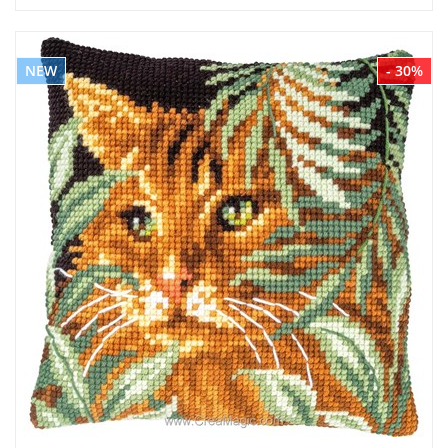
NEW
- 30%