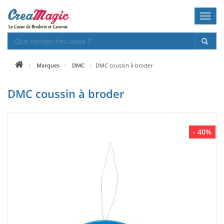
Toggl
navig
Marques
DMC
DMC coussin à broder
DMC coussin à broder
- 40%