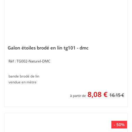
Galon étoiles brodé en lin tg101 - dmc
TG002-Naturel-DMC
bande brodé de lin
vendue en mètre
8,08
€
16.15 €
à partir de
- 50%