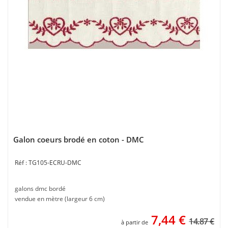
Galon coeurs brodé en coton - DMC
TG105-ECRU-DMC
galons dmc bordé
vendue en mètre (largeur 6 cm)
7,44
€
14.87 €
à partir de