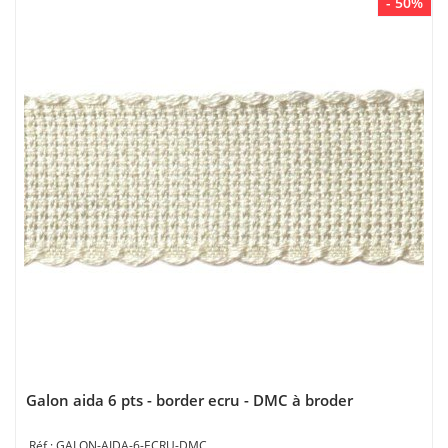
- 50%
Galon aida 6 pts - border ecru - DMC à broder
GALON-AIDA-6-ECRU-DMC