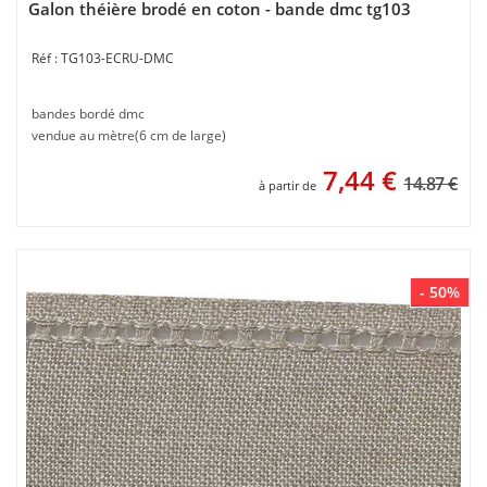
Galon théière brodé en coton - bande dmc tg103
TG103-ECRU-DMC
bandes bordé dmc
vendue au mètre(6 cm de large)
7,44
€
14.87 €
à partir de
- 50%