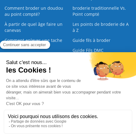
Comment broder un doudou
broderie traditionnelle Vs.
au point compté?
Point compté
À partir de quel âge faire un
Les points de broderie de A
canevas
à Z
Comment enlever une tache
Guide fils à broder
sur une broderie
Guide Fils DMC
Guide de la Broderie
Commande Papier
|
Qui sommes nous
|
Nous contacter
|
Paiement sécurisé
|
C.G.V
2008 - 2026 © CreaMagic. ALL Rights Reserved.