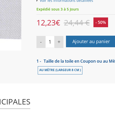
Voir les informations détaillées
Expédié sous 3 à 5 Jours
12,23
€
24,44 €
- 50%
-
+
Ajouter au panier
1 -
Taille de la toile en Coupon ou au Mè
AU MÈTRE (LARGEUR 8 CM )
NCIPALES