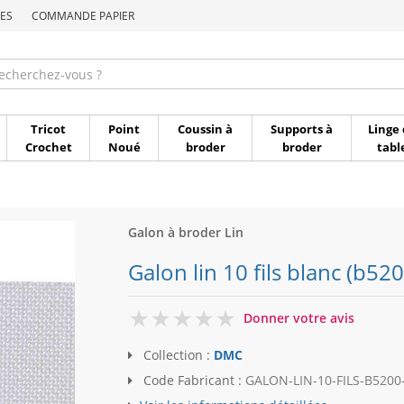
ES
COMMANDE PAPIER
Commande par référen
Tricot
Point
Coussin à
Supports à
Linge 
Crochet
Noué
broder
broder
tabl
Galon à broder Lin
Galon lin 10 fils blanc (b52
0
Donner votre avis
Collection :
DMC
Code Fabricant :
GALON-LIN-10-FILS-B520