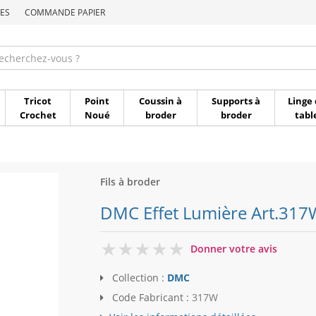
ES
COMMANDE PAPIER
Commande par référen
Tricot
Point
Coussin à
Supports à
Linge 
Crochet
Noué
broder
broder
tabl
Fils à broder
DMC Effet Lumière Art.317W 
0
Donner votre avis
Collection :
DMC
Code Fabricant :
317W