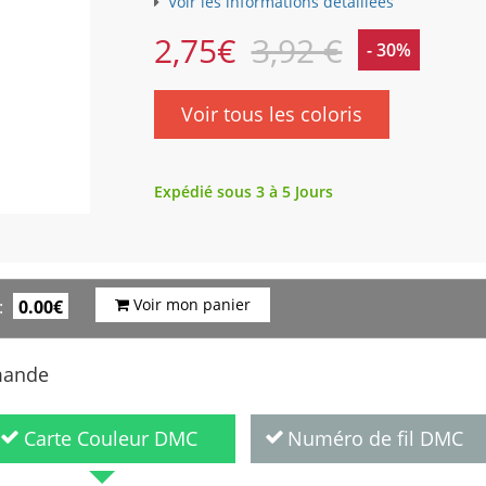
Voir les informations détaillées
2,75
€
3,92 €
- 30%
Voir tous les coloris
Expédié sous 3 à 5 Jours
Voir mon panier
:
0.00€
mande
Carte Couleur DMC
Numéro de fil DMC