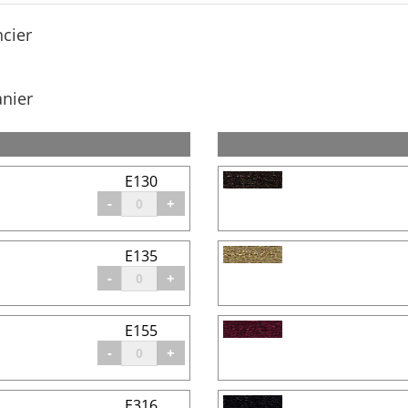
ncier
anier
E130
-
+
E135
-
+
E155
-
+
E316