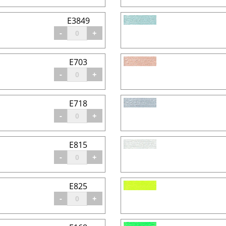
E3849
-
+
E703
-
+
E718
-
+
E815
-
+
E825
-
+