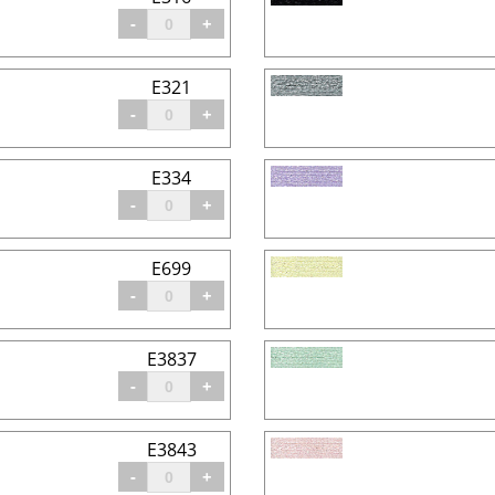
-
+
E321
-
+
E334
-
+
E699
-
+
E3837
-
+
E3843
-
+