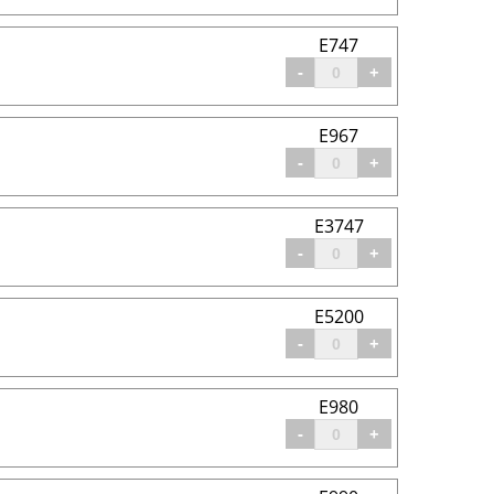
E747
-
+
E967
-
+
E3747
-
+
E5200
-
+
E980
-
+