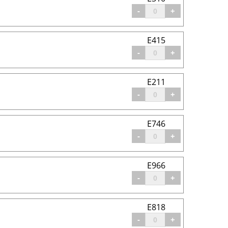
-
+
E415
-
+
E211
-
+
E746
-
+
E966
-
+
E818
-
+