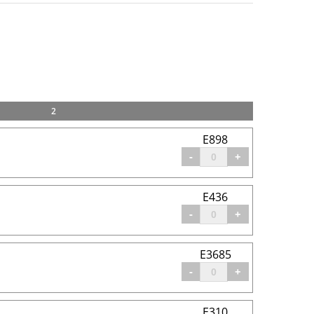
2
E898
-
+
E436
-
+
E3685
-
+
E310