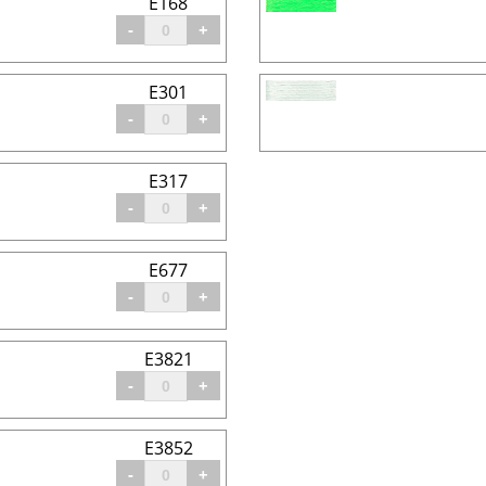
E168
-
+
E301
-
+
E317
-
+
E677
-
+
E3821
-
+
E3852
-
+