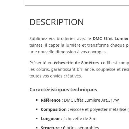
DESCRIPTION
Sublimez vos broderies avec le
DMC Effet Lumièr
teintes, il capte la lumière et transforme chaque po
une nouvelle dimension à vos ouvrages.
Présenté en
échevette de 8 mètres
, ce fil est co
les coloris, garantissant brillance, souplesse et ré
toutes vos envies créatives.
Caractéristiques techniques
Référence :
DMC Effet Lumière Art.317W
Composition :
viscose et polyester métallisé (
Longueur :
échevette de 8 m
Structure :
6 brins séparables