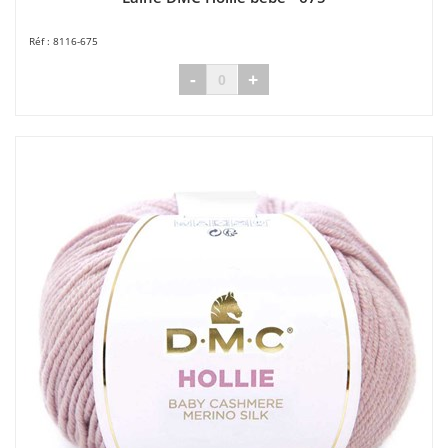
8116-675
-
+