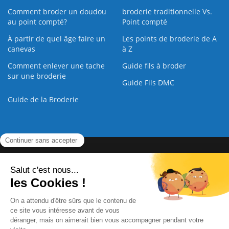
Comment broder un doudou
broderie traditionnelle Vs.
au point compté?
Point compté
À partir de quel âge faire un
Les points de broderie de A
canevas
à Z
Comment enlever une tache
Guide fils à broder
sur une broderie
Guide Fils DMC
Guide de la Broderie
Commande Papier
|
Qui sommes nous
|
Nous contacter
|
Paiement sécurisé
|
C.G.V
2008 - 2026 © CreaMagic. ALL Rights Reserved.