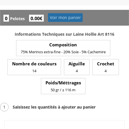
Voir mon panier
0
0.00€
Pelotes
Informations Techniques sur Laine Hollie Art 8116
Composition
75% Merinos extra-fine - 20% Soie - 5% Cachemire
Nombre de couleurs
Aiguille
Crochet
14
4
4
Poids/Méttrages
50 gr / ± 116 m
1
Saisissez les quantités à ajouter au panier