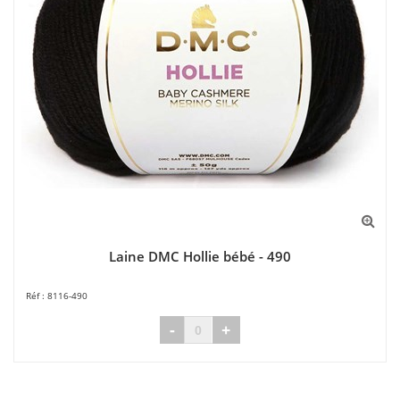
Laine DMC Hollie bébé - 490
8116-490
-
+