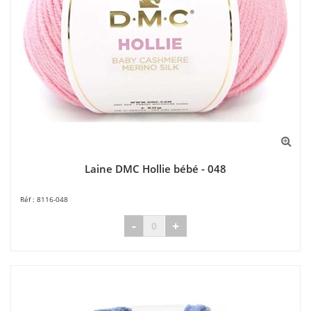
Laine DMC Hollie bébé - 048
8116-048
-
+