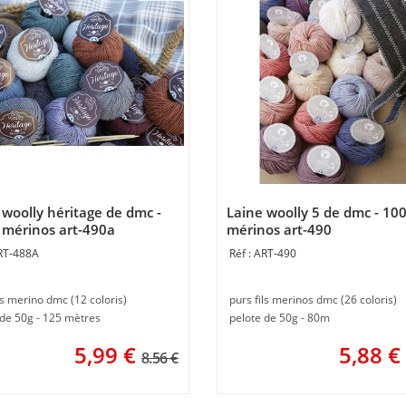
 woolly héritage de dmc -
Laine woolly 5 de dmc - 10
mérinos art-490a
mérinos art-490
RT-488A
ART-490
ls merino dmc (12 coloris)
purs fils merinos dmc (26 coloris)
 de 50g - 125 mètres
pelote de 50g - 80m
5,99
€
5,88
€
8.56 €