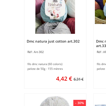
Dmc natura just cotton art.302
Dmc n
art.3
Art-302
A
fils dmc natura (60 coloris)
fils dm
pelote de 50g - 155 mètres
pelote
4,42
€
6.31 €
- 30%