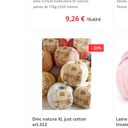
laine à tricot multicolore (6 coloris)
pelote de 150g ±520 mètres
Pelote
9,26
€
15.43 €
- 30%
Dmc natura XL just cotton
Laine 
art.322
tricot