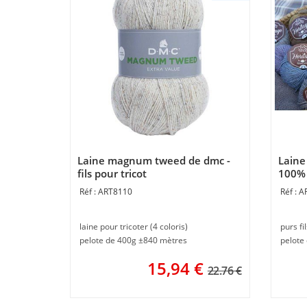
Laine magnum tweed de dmc -
Laine
fils pour tricot
100% 
ART8110
A
laine pour tricoter (4 coloris)
purs fi
pelote de 400g ±840 mètres
pelote
15,94
€
22.76 €