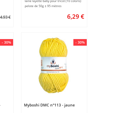
laine layette baby pour tricot (10 coloris)
pelote de 50g ± 95 mètres
6,29
€
4.93 €
- 30%
- 30%
-
Myboshi DMC n°113 - jaune