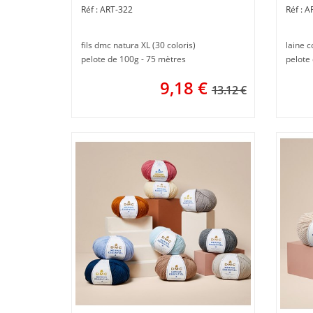
ART-322
A
fils dmc natura XL (30 coloris)
laine c
pelote de 100g - 75 mètres
pelote
9,18
€
13.12 €