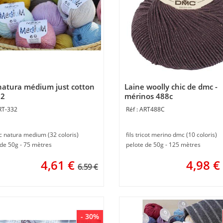
atura médium just cotton
Laine woolly chic de dmc -
32
mérinos 488c
RT-332
ART488C
c natura medium (32 coloris)
fils tricot merino dmc (10 coloris)
 de 50g - 75 mètres
pelote de 50g - 125 mètres
4,61
€
4,98
€
6.59 €
- 30%