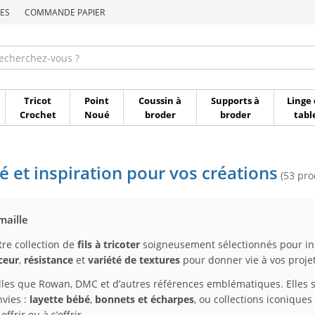
ES
COMMANDE PAPIER
Commande par référen
Tricot
Point
Coussin à
Supports à
Linge 
Crochet
Noué
broder
broder
tabl
ité et inspiration pour vos créations
(53 pro
maille
tre collection de
fils à tricoter
soigneusement sélectionnés pour ins
ceur
,
résistance
et
variété de textures
pour donner vie à vos projet
lles que Rowan, DMC et d’autres références emblématiques. Elles 
nvies :
layette bébé
,
bonnets et écharpes
, ou collections iconiqu
ffrir ou à s’offrir.