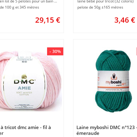
Vendu en lot de 5 pelotes pour un bain garanti
laine bébé pour tricot (32 coloris)
 de 100 g et 345 mètres
pelote de 50g ±165 mètres
29,15
€
3,46
€
- 30%
à tricot dmc amie - fil à
Laine myboshi DMC n°123 
er
émeraude