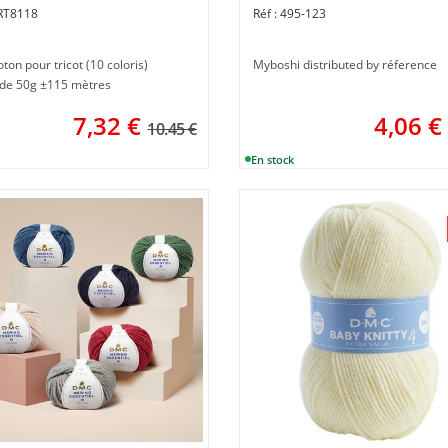
RT8118
495-123
oton pour tricot (10 coloris)
Myboshi distributed by réference
 de 50g ±115 mètres
7,32
€
4,06
€
10.45 €