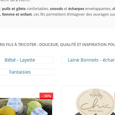
 :
pulls et gilets
confortables,
snoods
et
écharpes
enveloppantes,
c
, femme et enfant
, ces fils permettent d’imaginer des ouvrages su
NS FILS À TRICOTER : DOUCEUR, QUALITÉ ET INSPIRATION P
Bébé - Layette
Laine Bonnets - écha
Fantaisies
- 30%