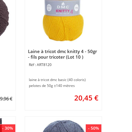
Laine à tricot dmc knitty 4 - 50gr
- fils pour tricoter (Lot 10 )
ART8120
laine à tricot dmc basic (40 coloris)
pelotes de 50g ±140 mètres
20,45
€
9.96 €
- 30%
- 50%