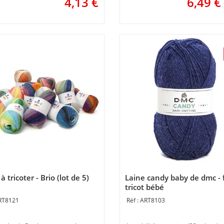
4,13
€
6,49
€
à tricoter - Brio (lot de 5)
Laine candy baby de dmc - f
tricot bébé
RT8121
ART8103