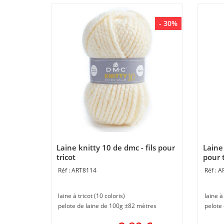
- 30%
Laine knitty 10 de dmc - fils pour
Laine 
tricot
pour t
ART8114
A
laine à tricot (10 coloris)
laine à
pelote de laine de 100g ±82 mètres
pelote