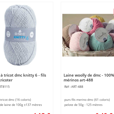
à tricot dmc knitty 6 - fils
Laine woolly de dmc - 100
ricoter
mérinos art-488
RT8115
ART-488
 tricot dmc (16 coloris)
purs fils merino dmc (61 coloris)
 de laine de 100g ±137 mètres
pelote de 50g - 125 mètres