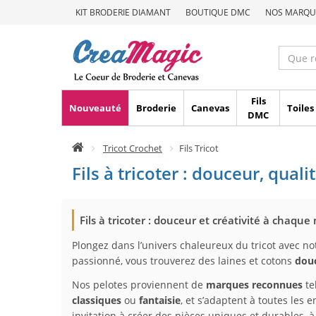
KIT BRODERIE DIAMANT
BOUTIQUE DMC
NOS MARQU
Fils
Nouveauté
Broderie
Canevas
Toiles
DMC
Tricot Crochet
Fils Tricot
Fils à tricoter : douceur, qual
Fils à tricoter : douceur et créativité à chaque 
Plongez dans l’univers chaleureux du tricot avec no
passionné, vous trouverez des laines et cotons
dou
Nos pelotes proviennent de
marques reconnues
te
classiques
ou
fantaisie
, et s’adaptent à toutes les e
invitation à créer des pièces uniques et durables, à o