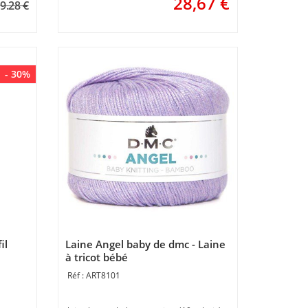
28,67
€
9.28 €
- 30%
il
Laine Angel baby de dmc - Laine
à tricot bébé
ART8101