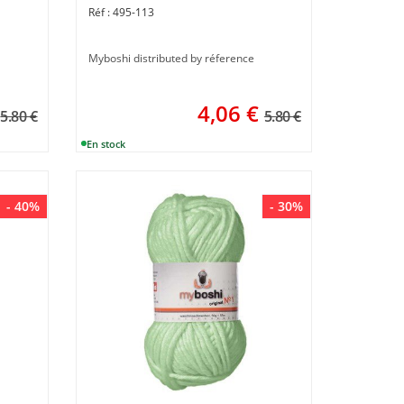
495-113
Myboshi distributed by réference
4,06
€
5.80 €
5.80 €
- 40%
- 30%