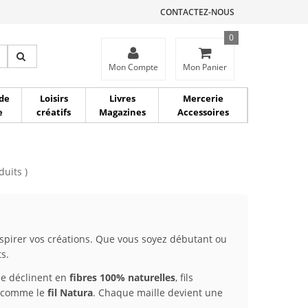
CONTACTEZ-NOUS
0
ce
Mon Compte
Mon Panier
de
Loisirs
Livres
Mercerie
e
créatifs
Magazines
Accessoires
duits )
pirer vos créations. Que vous soyez débutant ou
s.
se déclinent en
fibres 100% naturelles
, fils
es comme le
fil Natura
. Chaque maille devient une