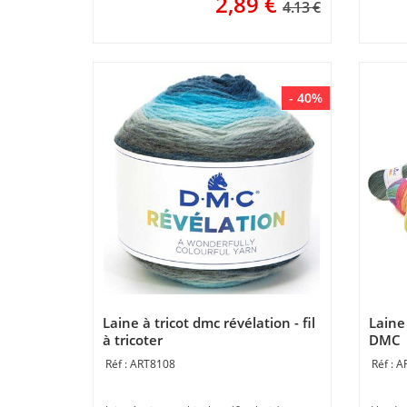
2,89
€
4.13 €
- 40%
Laine à tricot dmc révélation - fil
Laine 
à tricoter
DMC
ART8108
A