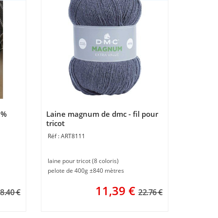
0%
Laine magnum de dmc - fil pour
tricot
ART8111
laine pour tricot (8 coloris)
pelote de 400g ±840 mètres
11,39
€
8.40 €
22.76 €