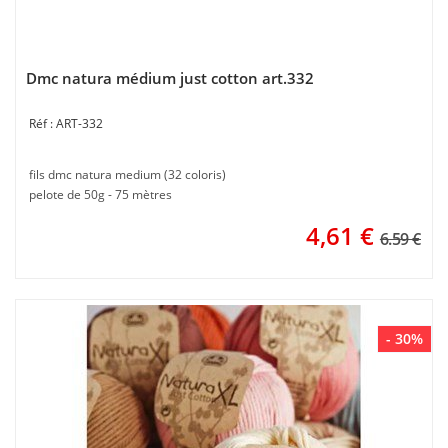
Dmc natura médium just cotton art.332
ART-332
fils dmc natura medium (32 coloris)
pelote de 50g - 75 mètres
4,61
€
6.59 €
- 30%