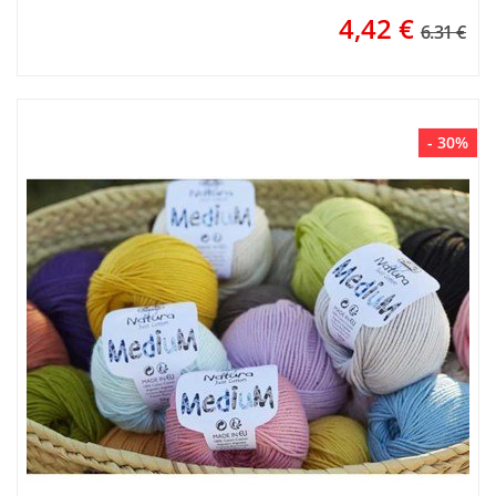
4,42
€
6.31 €
- 30%