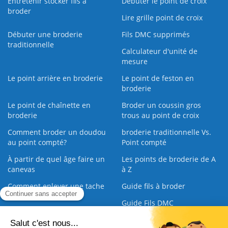
Entretenir stocker fils à
Débuter le point de croix
broder
Lire grille point de croix
Débuter une broderie
Fils DMC supprimés
traditionnelle
Calculateur d'unité de
mesure
Le point arrière en broderie
Le point de feston en
broderie
Le point de chaînette en
Broder un coussin gros
broderie
trous au point de croix
Comment broder un doudou
broderie traditionnelle Vs.
au point compté?
Point compté
À partir de quel âge faire un
Les points de broderie de A
canevas
à Z
Comment enlever une tache
Guide fils à broder
sur une broderie
Guide Fils DMC
Guide de la Broderie