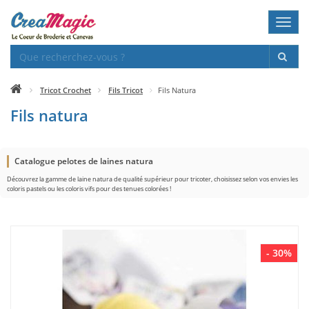
Toggl
navig
Tricot Crochet
Fils Tricot
Fils Natura
Fils natura
Catalogue pelotes de laines natura
Découvrez la gamme de laine natura de qualité supérieur pour tricoter, choisissez selon vos envies les
coloris pastels ou les coloris vifs pour des tenues colorées !
- 30%