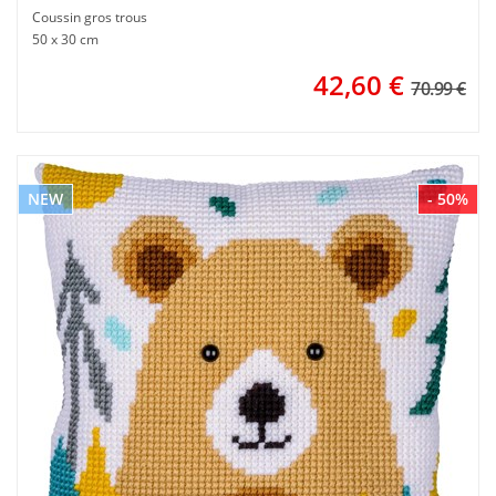
Coussin gros trous
50 x 30 cm
42,60
€
70.99 €
NEW
- 50%