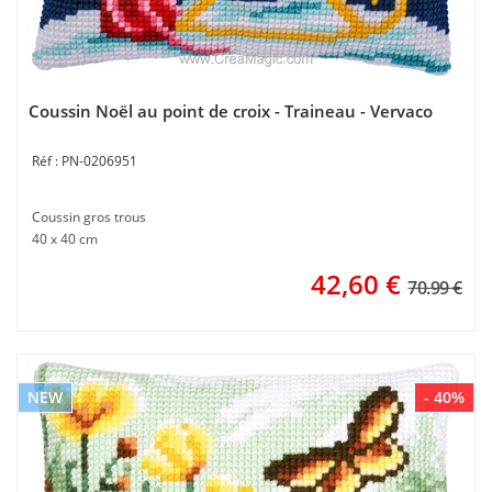
Coussin Noël au point de croix - Traineau - Vervaco
PN-0206951
Coussin gros trous
40 x 40 cm
42,60
€
70.99 €
NEW
- 40%