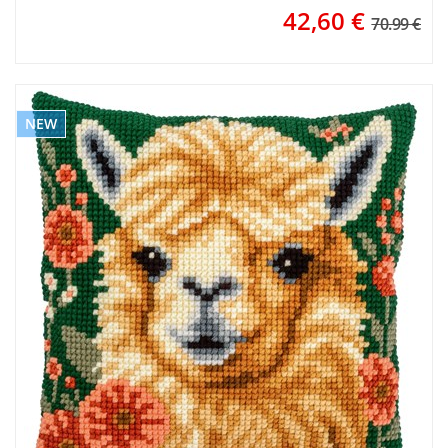
42,60
€
70.99 €
NEW