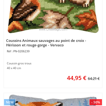
Coussins Animaux sauvages au point de croix -
Hérisson et rouge-gorge - Vervaco
PN-0206239
Coussin gros trous
40 x 40 cm
44,95
€
64.21 €
NEW
- 50%