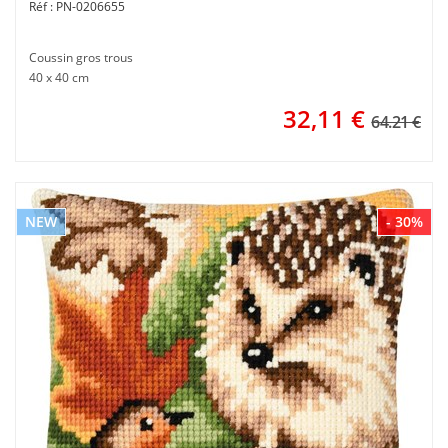
PN-0206655
Coussin gros trous
40 x 40 cm
32,11
€
64.21 €
NEW
- 30%