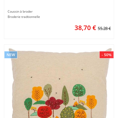
Coussin à broder
Broderie tradtionnelle
38,70
€
55.28 €
NEW
- 50%