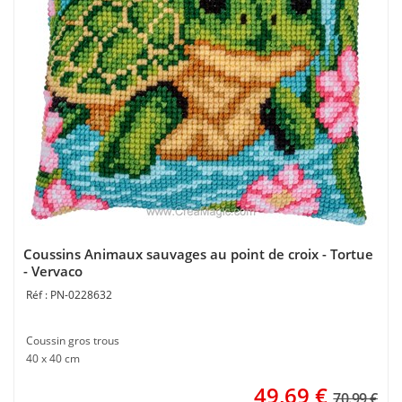
Coussins Animaux sauvages au point de croix - Tortue
- Vervaco
PN-0228632
Coussin gros trous
40 x 40 cm
49,69
€
70.99 €