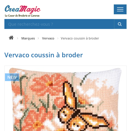
Toggl
navig
Marques
Vervaco
Vervaco coussin à broder
Vervaco coussin à broder
NEW