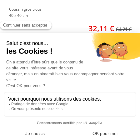
Coussin gros trous
40 x 40 cm
32,11
€
64.21 €
NEW
- 30%