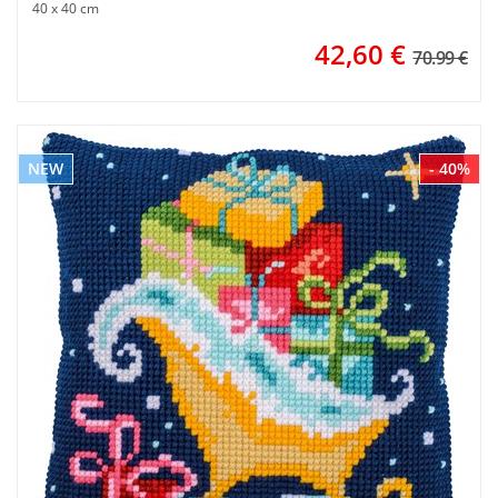
40 x 40 cm
42,60
€
70.99 €
NEW
- 40%