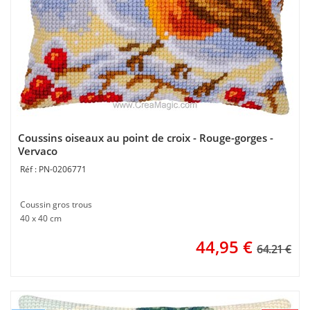
Coussins oiseaux au point de croix - Rouge-gorges -
Vervaco
PN-0206771
Coussin gros trous
40 x 40 cm
44,95
€
64.21 €