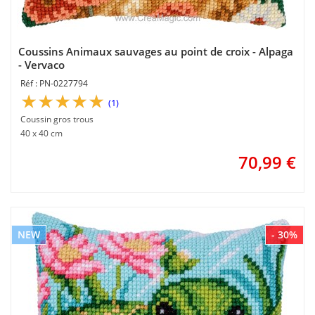
Coussins Animaux sauvages au point de croix - Alpaga
- Vervaco
PN-0227794
(1)
Coussin gros trous
40 x 40 cm
70,99
€
NEW
- 30%