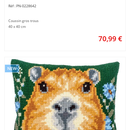
PN-0228642
Coussin gros trous
40 x 40 cm
70,99
€
NEW