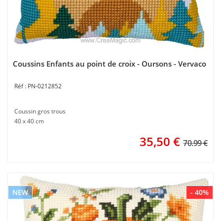
Coussins Enfants au point de croix - Oursons - Vervaco
PN-0212852
Coussin gros trous
40 x 40 cm
35,50
€
70.99 €
NEW
- 40%