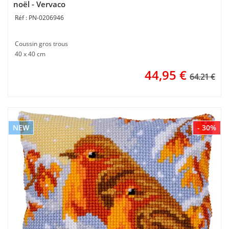
noël - Vervaco
PN-0206946
Coussin gros trous
40 x 40 cm
44,95
€
64.21 €
NEW
- 30%