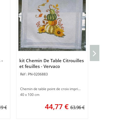
Coussin Rouge-
Vervaco
 -
kit Chemin De Table Citrouilles
PN-0206771
et feuilles - Vervaco
PN-0206883
Coussin gros trous
40 x 40 cm
Chemin de table point de croix imprimé
4
40 x 100 cm
44,77
€
19 €
63.96 €