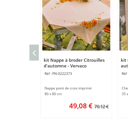
kit Nappe à broder Citrouilles
kit
d'automne - Vervaco
aut
PN-0222373
Nappe point de croix imprimé
80 x 80 cm
35 
49,08
€
70.12 €