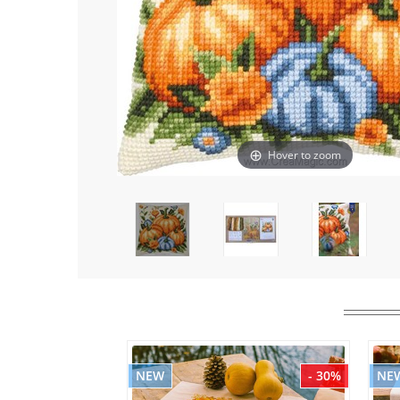
Hover to zoom
NEW
- 30%
NE