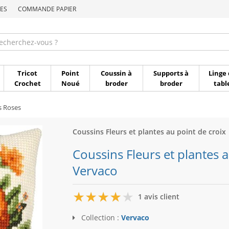
ES
COMMANDE PAPIER
Commande par référen
Tricot
Point
Coussin à
Supports à
Linge 
Crochet
Noué
broder
broder
tabl
s Roses
Coussins Fleurs et plantes au point de croix
Coussins Fleurs et plantes au
Vervaco
4
1 avis client
Collection :
Vervaco