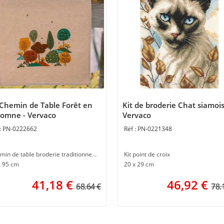
 Chemin de Table Forêt en
Kit de broderie Chat siamois
omne - Vervaco
Vervaco
PN-0222662
PN-0221348
Chemin de table broderie traditionnelle
Kit point de croix
x 95 cm
20 x 29 cm
41,18
€
46,92
€
68.64 €
78.