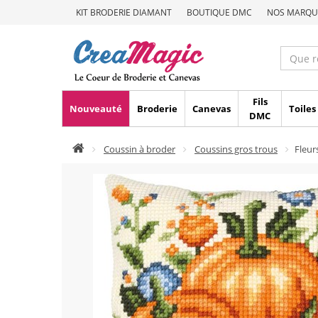
KIT BRODERIE DIAMANT
BOUTIQUE DMC
NOS MARQU
Fils
Nouveauté
Broderie
Canevas
Toiles
DMC
Coussin à broder
Coussins gros trous
Fleur