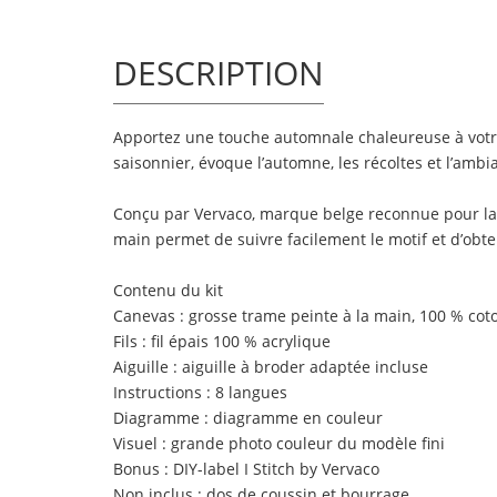
DESCRIPTION
Apportez une touche automnale chaleureuse à votre in
saisonnier, évoque l’automne, les récoltes et l’amb
Conçu par Vervaco, marque belge reconnue pour la q
main permet de suivre facilement le motif et d’obte
Contenu du kit
Canevas : grosse trame peinte à la main, 100 % coto
Fils : fil épais 100 % acrylique
Aiguille : aiguille à broder adaptée incluse
Instructions : 8 langues
Diagramme : diagramme en couleur
Visuel : grande photo couleur du modèle fini
Bonus : DIY-label I Stitch by Vervaco
Non inclus : dos de coussin et bourrage