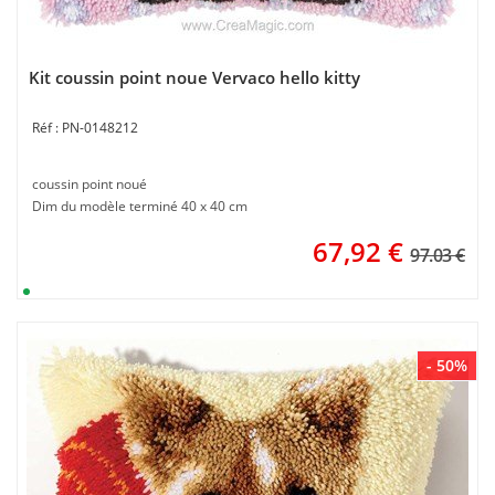
Kit coussin point noue Vervaco hello kitty
PN-0148212
coussin point noué
Dim du modèle terminé 40 x 40 cm
67,92
€
97.03 €
- 50%