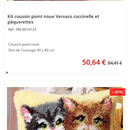
Kit coussin point noue Vervaco coccinelle et
pâquerettes
PN-0014137
Coussin point noué
Dim de l'ouvrage 40 x 40 cm
50,64
€
84.41 €
- 40%