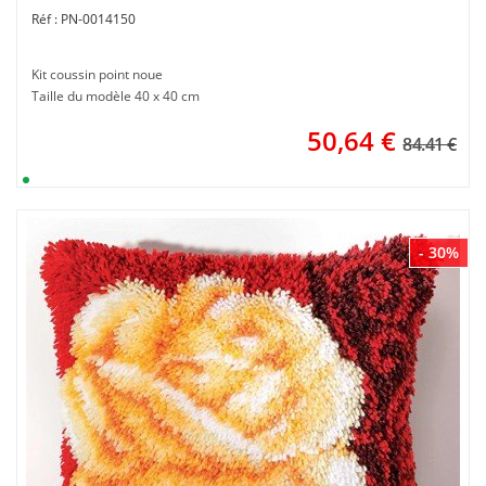
PN-0014150
Kit coussin point noue
Taille du modèle 40 x 40 cm
50,64
€
84.41 €
- 30%