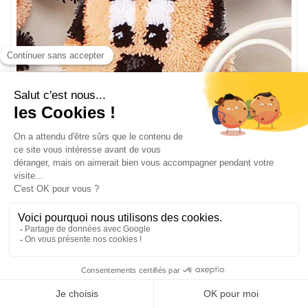
Kit tapis point noue disney tête de minnie de Vervaco
PN-0014641
Kit complet tapis au point noué
Dimension du modèle terminé 37 x 36 cm
80,88
€