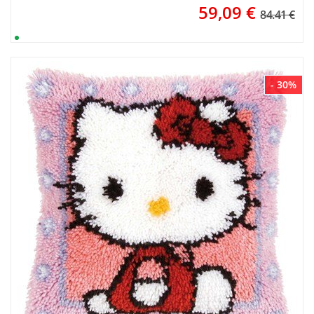
59,09
€
84.41 €
- 30%