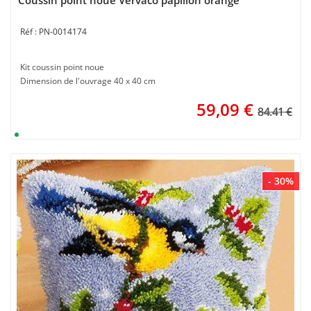
Coussin point noue Vervaco papillon orange
PN-0014174
Kit coussin point noue
Dimension de l'ouvrage 40 x 40 cm
59,09
€
84.41 €
- 30%