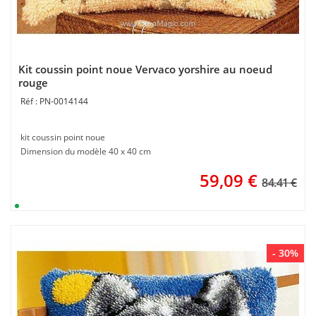
Kit coussin point noue Vervaco yorshire au noeud
rouge
PN-0014144
kit coussin point noue
Dimension du modèle 40 x 40 cm
59,09
€
84.41 €
- 30%