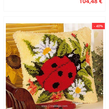
104,48
€
- 40%