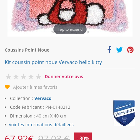
Tap to expand
Coussins Point Noue
Kit coussin point noue Vervaco hello kitty
0
Donner votre avis
Ajouter à mes favoris
Collection :
Vervaco
Code Fabricant :
PN-0148212
Dimension :
40 cm X 40 cm
Voir les informations détaillées
67,92
€
97,03 €
- 30%