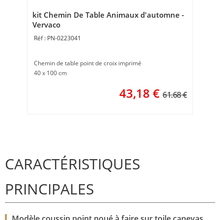
18 
kit Chemin De Table Animaux d'automne -
Vervaco
PN-0223041
Chemin de table point de croix imprimé
40 x 100 cm
43,18
€
61.68 €
CARACTÉRISTIQUES
PRINCIPALES
Modèle coussin point noué à faire sur toile canevas