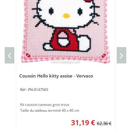
Cou
kit
Tai
Coussin Hello kitty assise - Vervaco
PN-0147565
Kit coussin canevas gros trous
Taille du tableau terminé 40 x 40 cm
31,19
€
62.36 €