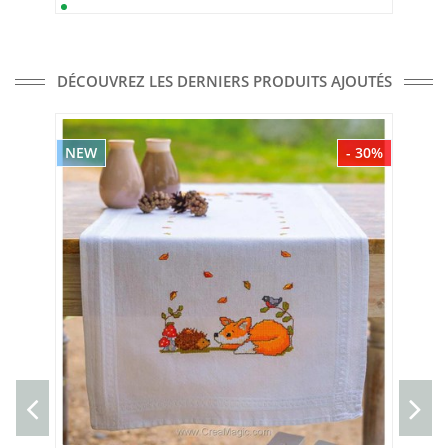
DÉCOUVREZ LES DERNIERS PRODUITS AJOUTÉS
NEW
- 30%
NE
Poi
Kit 