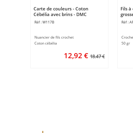
Carte de couleurs - Coton
Fils à
Cébélia avec brins - DMC
gross
W117B
A
Nuancier de fils crochet
Croche
Coton cébélia
50 gr
12,92
€
18.47 €