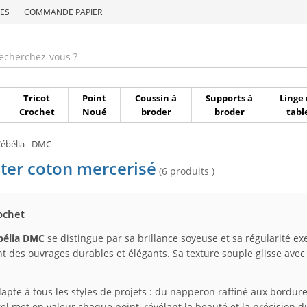
ES
COMMANDE PAPIER
Commande par référen
Tricot
Point
Coussin à
Supports à
Linge 
Crochet
Noué
broder
broder
tabl
Cébélia - DMC
eter coton mercerisé
(6 produits )
rochet
ébélia DMC
se distingue par sa brillance soyeuse et sa régularité ex
nt des ouvrages durables et élégants. Sa texture souple glisse avec f
apte à tous les styles de projets : du napperon raffiné aux bordure
rel met en valeur chaque point, révélant la beauté et la précision du