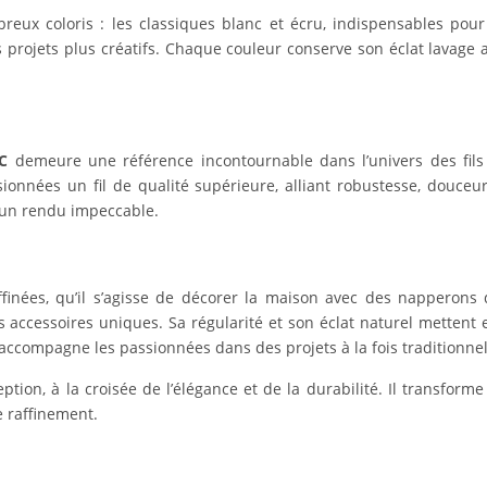
ux coloris : les classiques blanc et écru, indispensables pour 
s projets plus créatifs. Chaque couleur conserve son éclat lavage 
C
demeure une référence incontournable dans l’univers des fils
sionnées un fil de qualité supérieure, alliant robustesse, douceur
r d’un rendu impeccable.
ffinées, qu’il s’agisse de décorer la maison avec des napperons 
accessoires uniques. Sa régularité et son éclat naturel mettent 
et accompagne les passionnées dans des projets à la fois traditionn
’exception, à la croisée de l’élégance et de la durabilité. Il transf
e raffinement.