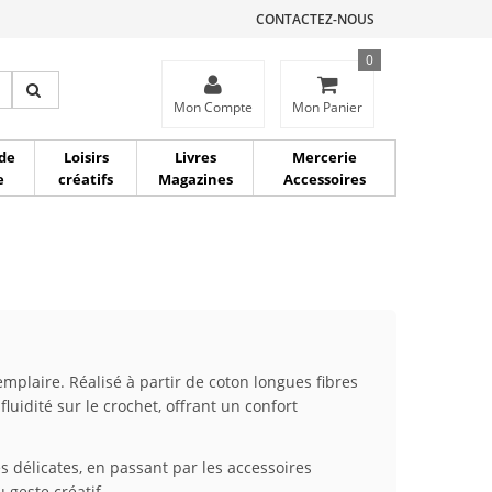
CONTACTEZ-NOUS
0
ce
Mon Compte
Mon Panier
de
Loisirs
Livres
Mercerie
e
créatifs
Magazines
Accessoires
emplaire. Réalisé à partir de coton longues fibres
luidité sur le crochet, offrant un confort
s délicates, en passant par les accessoires
 geste créatif.