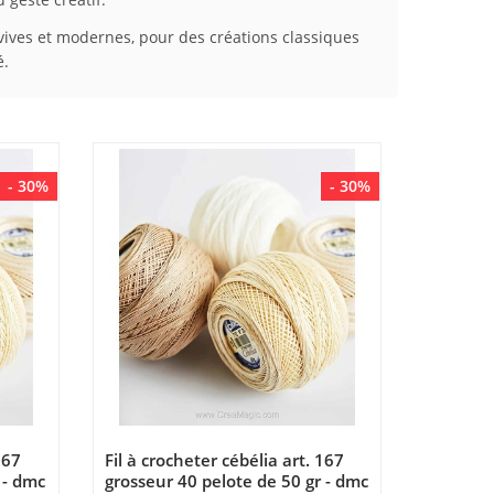
vives et modernes, pour des créations classiques
é.
- 30%
- 30%
167
Fil à crocheter cébélia art. 167
 - dmc
grosseur 40 pelote de 50 gr - dmc