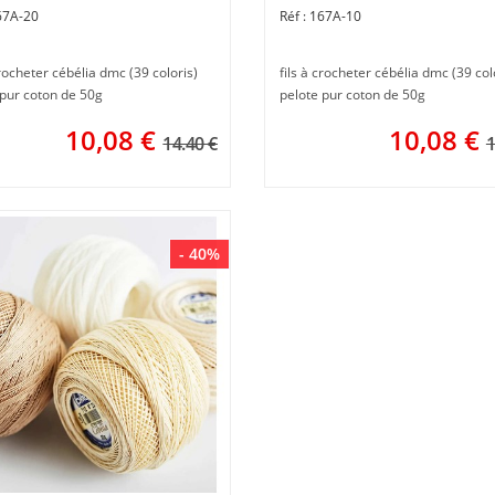
67A-20
167A-10
crocheter cébélia dmc (39 coloris)
fils à crocheter cébélia dmc (39 col
 pur coton de 50g
pelote pur coton de 50g
10,08
€
10,08
€
14.40 €
1
- 40%