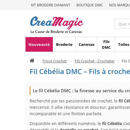
KIT BRODERIE DIAMANT
BOUTIQUE DMC
NOS MARQU
Fils
Nouveauté
Broderie
Canevas
Toiles
DMC
Tricot Crochet
Fils Crochet - Crocheter
Fils 
Fil Cébélia DMC – Fils à croch
Le fil Cébélia DMC : la finesse au service du c
Recherché par les passionnées de crochet, le
fil C
mercerisé, il allie résistance et douceur, garantissa
incomparable et une finition parfaite.
Disponible en différents numéros, le
fil Cébélia
s’ad
décoratifs et la
dentelle au crochet
. Son éclat natu