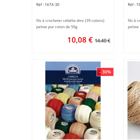
167A-30
1
fils à crocheter cébélia dmc (39 coloris)
fils à 
pelote pur coton de 50g
pelote
10,08
€
14.40 €
- 30%