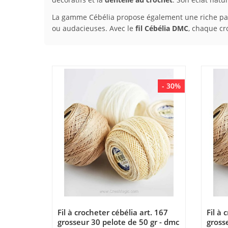
La gamme Cébélia propose également une riche palet
ou audacieuses. Avec le
fil Cébélia DMC
, chaque cr
- 30%
Fil à crocheter cébélia art. 167
Fil à 
grosseur 30 pelote de 50 gr - dmc
gross