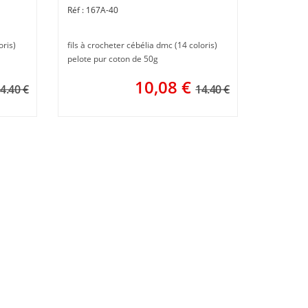
167A-40
oris)
fils à crocheter cébélia dmc (14 coloris)
pelote pur coton de 50g
10,08
€
4.40 €
14.40 €