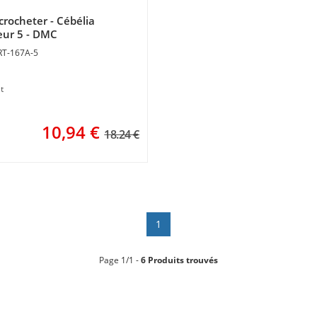
 crocheter - Cébélia
eur 5 - DMC
RT-167A-5
t
10,94
€
18.24 €
1
Page 1/1 -
6 Produits trouvés