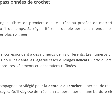
s passionnées de crochet
ngues fibres de première qualité. Grâce au procédé de merceris
 au fil du temps. Sa régularité remarquable permet un rendu 
les plus soignées.
s, correspondant à des numéros de fils différents. Les numéros p
its pour les
dentelles légères
et les
ouvrages délicats
. Cette diver
, bordures, vêtements ou décorations raffinées.
ompagnon privilégié pour la
dentelle au crochet
. Il permet de réa
rages. Qu’il s’agisse de créer un napperon aérien, une bordure él