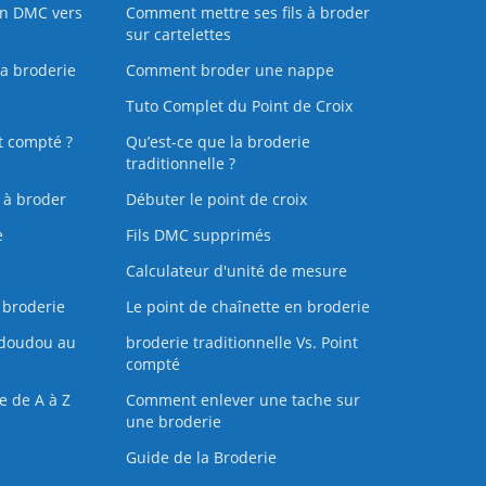
on DMC vers
Comment mettre ses fils à broder
sur cartelettes
la broderie
Comment broder une nappe
Tuto Complet du Point de Croix
t compté ?
Qu’est-ce que la broderie
traditionnelle ?
s à broder
Débuter le point de croix
e
Fils DMC supprimés
Calculateur d'unité de mesure
 broderie
Le point de chaînette en broderie
doudou au
broderie traditionnelle Vs. Point
compté
e de A à Z
Comment enlever une tache sur
une broderie
Guide de la Broderie