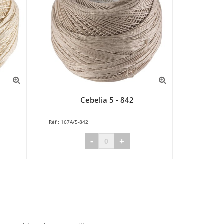
Cebelia 5 - 842
167A/5-842
-
+