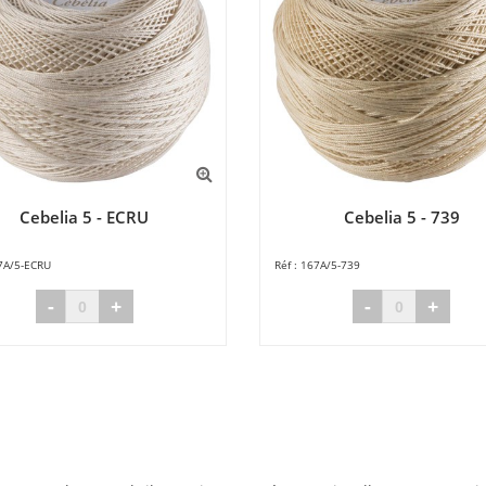
Cebelia 5 - ECRU
Cebelia 5 - 739
7A/5-ECRU
167A/5-739
-
+
-
+