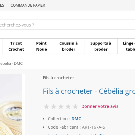
ES
COMMANDE PAPIER
Commande par référen
Tricot
Point
Coussin à
Supports à
Linge 
Crochet
Noué
broder
broder
tabl
Cébélia - DMC
Fils à crocheter
Fils à crocheter - Cébélia g
0
Donner votre avis
Collection :
DMC
Code Fabricant :
ART-167A-5