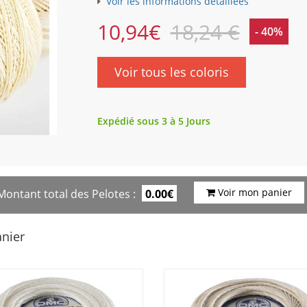
Voir les informations détaillées
10,94
€
18,24 €
- 40%
Voir tous les coloris
Expédié sous 3 à 5 Jours
Voir mon panier
Montant total des Pelotes :
0.00€
anier