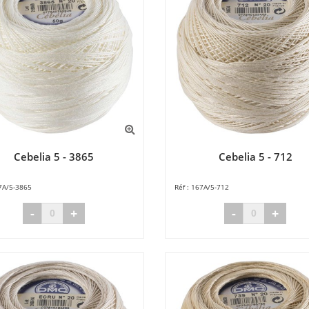
Cebelia 5 - 3865
Cebelia 5 - 712
7A/5-3865
167A/5-712
-
+
-
+